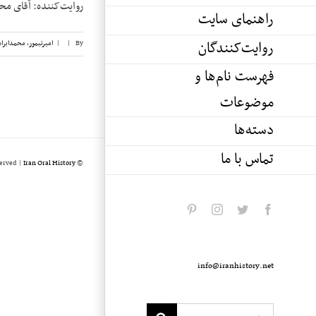
روایت‌کننده: آقای محمد ابراهیم
راهنمای سایت
روایت‌کنندگان
By
|
|
امیرتیمور، محمدابرا
فهرست نام‌ها و
موضوعات
دسته‌ها
تماس با ما
served |
Iran Oral History
© Copyright 2020 -
pinterest
instagram
twitter
facebook
info@iranhistory.net
Search