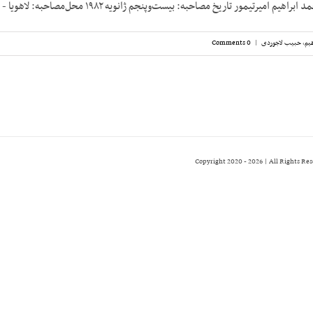
 امیرتیمور تاریخ مصاحبه: بیست‌وپنجم ژانویه ۱۹۸۲ محل‌مصاحبه: لاهویا - [...]
هیم
,
حبیب لاجوردی
|
0 Comments
2026 | All Rights Re