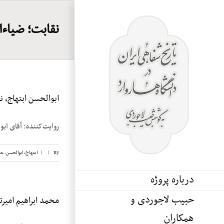
Ski
t
نقابت؛ ضیاءا
conten
ابوالحسن ابتهاج، نوا
روایت‌کننده: آقای ابوالحسن ابتهاج 
By
|
|
ابتهاج، ابوالحسن
,
حب
درباره پروژه
حبیب لاجوردی و
محمد ابراهیم امیرتیم
همکاران