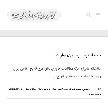
Ski
هفدهم
t
Search
شهریور
conten
for:
۱۳۵۷
خداداد فرمانفرماییان، نوار ۱۳
دانشگاه هاروارد مرکز مطالعات خاورمیانه‌ای طرح تاریخ شفاهی ایران
راوی: خداداد فرمانفرماییان تاریخ: [...]
By
|
|
انگلیسی
,
حبیب لاجوردی
,
دسته‌بندی نشده
,
فرمانفرماییان، خداداد
,
مرد
|
0 Comments
Read More