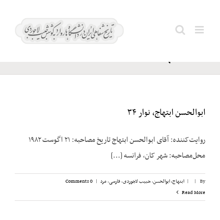
Ski
پرودوم؛ هکتور
t
Search
(Prudhomme.
conten
for:
Hector)
ابوالحسن ابتهاج، نوار ۳۴
روایت‌کننده: آقای ابوالحسن ابتهاج تاریخ مصاحبه: ۲۱ اگوست ۱۹۸۲
محل‌مصاحبه: شهر کان، فرانسه [...]
By
|
|
ابتهاج، ابوالحسن
,
حبیب لاجوردی
,
فارسی
,
مرد
|
0 Comments
Read More