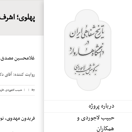
Ski
t
پهلوی؛ اشرف 
conten
غلامحسین مصدق، نو
روایت کننده: آقای دکتر غلامحسین
By
|
|
حبیب لاجوردی
,
فار
درباره پروژه
حبیب لاجوردی و
فریدون مهدوی، نوار
همکاران