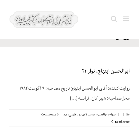
Ski
کارمندان
t
Search
دولت؛
conten
for:
روحیه
ابوالحسن ابتهاج، نوار ۲۱
روایت‌کننده: آقای ابوالحسن ابتهاج تاریخ مصاحبه: ۹ اگوست ۱۹۸۲
محل‌مصاحبه: شهر کان، فرانسه [...]
By
|
|
ابتهاج، ابوالحسن
,
حبیب لاجوردی
,
فارسی
,
مرد
|
0 Comments
Read More