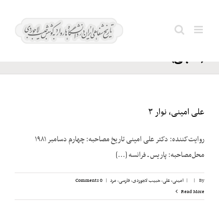
Ski
کاشانی؛
t
Search
علینقی
conten
for:
(خاجی)
علی امینی، نوار ۳
روایت‌کننده: دکتر علی امینی تاریخ مصاحبه: چهارم دسامبر ۱۹۸۱
محل‌مصاحبه: پاریس ـ فرانسه [...]
By
|
|
امینی، علی
,
حبیب لاجوردی
,
فارسی
,
مرد
|
0 Comments
Read More