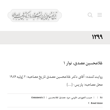
Ski
کودتای
t
سوم
conten
Search
اسفند
for:
۱۲۹۹
غلامحسین مصدق، نوار ۱
روایت‌کننده: آقای دکتر غلامحسين مصدق تاریخ مصاحبه: ۲ ژوئیه ۱۹۸۴
محل مصاحبه: پاریس- [...]
By
|
|
حبیب لاجوردی
,
فارسی
,
مرد
,
مصدق؛ غلامحسین
|
2 Comments
Read More