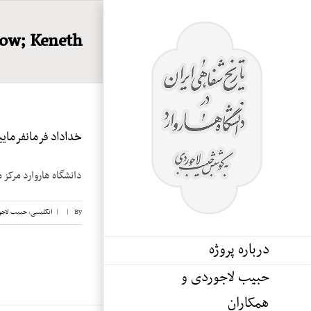
Ski
t
ow; Keneth
conten
خداداد فرمانفرماییان
دانشگاه هاروارد مرکز 
By
|
|
انگلیسی
,
حبیب لاجو
درباره پروژه
حبیب لاجوردی و
همکاران