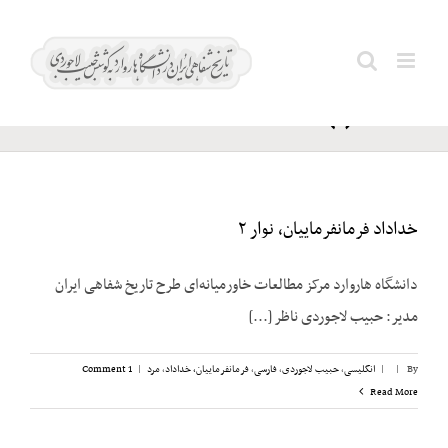
Ski
Kuznets;
t
Search
Simon
conten
for:
Smith(?)
خداداد فرمانفرماییان، نوار ۲
دانشگاه هاروارد مرکز مطالعات خاورمیانه‌ای طرح تاریخ شفاهی ایران
مدیر: حبیب لاجوردی ناظر [...]
By
|
|
انگلیسی
,
حبیب لاجوردی
,
فارسی
,
فرمانفرماییان، خداداد
,
مرد
|
1 Comment
Read More