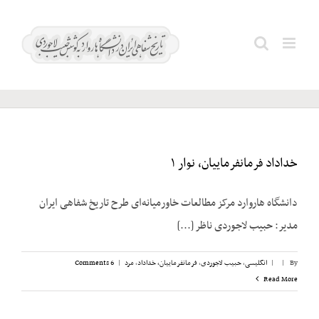
Ski
Skitovsky;
t
Search
conten
Tihoe
for:
خداداد فرمانفرماییان، نوار ۱
دانشگاه هاروارد مرکز مطالعات خاورمیانه‌ای طرح تاریخ شفاهی ایران
مدیر: حبیب لاجوردی ناظر [...]
By
|
|
انگلیسی
,
حبیب لاجوردی
,
فرمانفرماییان، خداداد
,
مرد
|
6 Comments
Read More