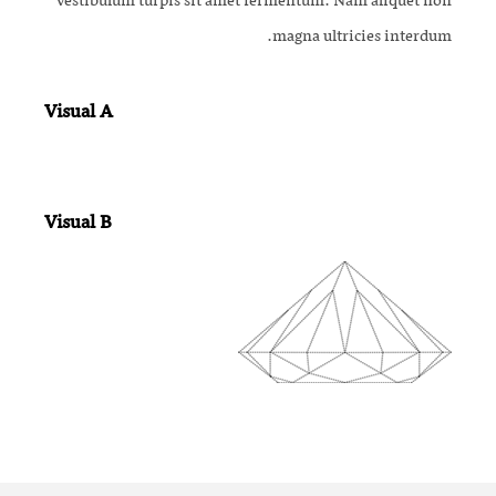
vestibulum turpis sit amet fermentum. Nam aliquet non
magna ultricies interdum.
Visual A
Visual B