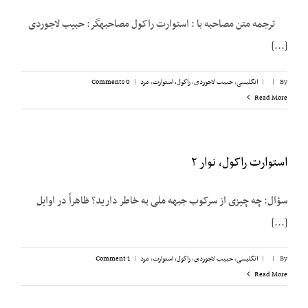
ترجمه متن مصاحبه‌ با : استوارت راکول مصاحبه­گر: حبیب لاجوردی
[...]
By
|
|
انگلیسی
,
حبیب لاجوردی
,
راکول، استوارت
,
مرد
|
0 Comments
Read More
استوارت راکول، نوار ۲
سؤال: چه چیزی از سرکوب جبهه ملی به خاطر دارید؟ ظاهراً در اوایل
[...]
By
|
|
انگلیسی
,
حبیب لاجوردی
,
راکول، استوارت
,
مرد
|
1 Comment
Read More