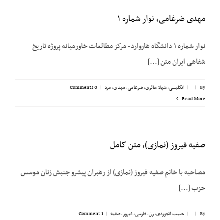
مهدی ضرغامی، نوار شماره ۱
نوار شماره ۱ دانشگاه هاروارد- مرکز مطالعات خاورمیانه پروژه تاریخ
شفاهی ایران متن [...]
By
|
|
انگلیسی
,
شهلا حائری
,
ضرغامی، مهدی
,
مرد
|
0 Comments
Read More
صفیه فیروز (نمازی)، متن کامل
مصاحبه با خانم صفیه فیروز (نمازی) از رهبران پیشرو جنبش زنان موسس
حزب [...]
By
|
|
حبیب لاجوردی
,
زن
,
فارسی
,
فیروز، صفیه
|
1 Comment