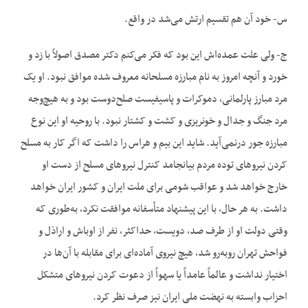
س- خود آن هم تقسیم ارتش می‌شد در واقع.
ج- ولی علت عمده‌اش این بود که فکر می‌کنم دکتر مصدق اصولاً با زد و
خورد و آنچه امروز به نام مبارزه مسلحانه معروف شده موافق نبود. او یک
مرد مبارز پارلمانی، دموکرات و پاسیفیست صلح‌دوست بود و به هیچ‌وجه
مرد جنگ و جدال و خونریزی و کشت و کشتار نبود. با روحیه او این نوع
مبارزه جور درنمی‌آید. شاید این بیم و هراس را داشت که اگر کار به مسلح
کردن نیروهای توده مردم بیانجامد کنترل نیروهای مسلح از دست او
خارج خواهد شد و عواقب شومی برای ملت ایران و کشور ایران خواهد
داشت. به هر حال، با این پیشنهاد متأسفانه موافقت نکرد، به‌طوری که
وقتی دولت او از طرف صد، دویست، حداکثر، نفر از اوباش و اراذل و
فواحش تهران روبه‌رو شد، هیچ نیروی آماده‌ای برای مقابله با آن‌ها در
اختیار نداشت و عالماً عامداً یا سهواً از دعوت کردن نیروهای متشکل
احزاب وابسته به نهضت ملی ایران نیز صرف نظر کرد.