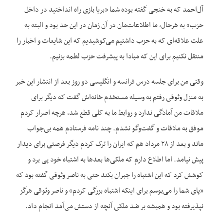
آل‌احمد که به خنجی گفته بوده شما «بریا بازی راه انداختید در داخل
حزب» به هرحال، ما اطلاعات‌مان در آن زمان در این حد بود و البته به
علت علاقه‌ای که به حزب داشتیم می‌کوشیدیم که این شایعات و اخبار را
منتقل نکنیم برای این که مبادا به پیشرفت حزب لطمه بزنیم.
وقتی من برای جلسه درس فرانسه و انگلیسی دو روز بعد از انتشار این خبر
به منزل وثوقی رفتم به وسیله مستخدم خانه‌اش گفت که دیگر برای
ملاقات من آمادگی ندارد و روابط ما به کلی قطع شد، هرچه اصرار کردم
موفق به ملاقات و گفت‌وگو نشدم. چند نامه فرستادم همه بی‌جواب
ماند و بعد از ۲۸ مرداد هم که ایران را ترک کردم دیگر فرصتی برای دیدار
پیش نیامد. اما اطلاع دارم که ملکی‌ها بعدها به اشتباه خود پی برد و
کوشش کرد که این اشتباه را جبران بکند حتی به ناصر وثوقی گفته بود که
«پای شما را می‌بوسم برای اینکه اشتباه بزرگی کردم» و ناصر وثوقی هرگز
نپذیرفته بود و همیشه بر ضد ملکی آنچه از دستش می‌آمد انجام داد.