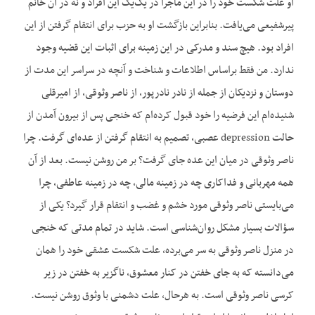
او علت شکست خود را در این ماجرا در یک‌یک این افراد و نه در آن خانم
پیرشفیعی می‌یافت. بنابراین بازگشت او به حزب برای انتقام گرفتن از این
افراد بود. هیچ سند و مدرکی در این زمینه برای اثبات این قضیه وجود
ندارد. من فقط براساس اطلاعات و شناخت و آنچه در سراسر این مدت از
دوستان و نزدیکان از جمله از نادر نادرپور، از ناصر وثوقی، از امیرقلی
شنیده‌ام این فرضیه را خود قبول کرده‌ام که خنجی پس از بیرون آمدن از
حالت depression عصبی، تصمیم به انتقام گرفتن از عده‌ای گرفت. چرا
ناصر وثوقی در میان این عده جای گرفت؟ بر من روشن نیست. بعد از آن
همه مهربانی و فداکاری چه در زمینه مالی، چه در زمینه عاطفی، چرا
می‌بایستی ناصر وثوقی مورد خشم و غضب و انتقام قرار گیرد؟ یکی از
سؤالات بسیار مشکل روان‌شناسی است. شاید در تمام مدتی که خنجی
در منزل ناصر وثوقی به سر می‌برده، علت شکست عشقی خود را همان
می‌دانسته که به جای خفتن در کنار معشوق، ناگزیر به خفتن در زیر
کرسی ناصر وثوقی است. به هرحال، علت دشمنی با وثوق روشن نیست.