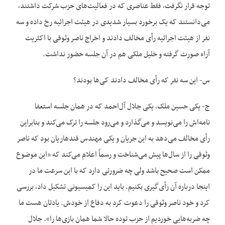
توجه قرار نگرفت، فقط عناصری که در فعالیت‌های حزب شرکت داشتند،
می‌دانستند که یک برخورد بسیار شدیدی در هیئت اجرائیه رخ داده و سه
نفر از هیئت اجرائیه رأی مخالف دادند و اخراج ناصر وثوقی با اکثریت
آراء صورت گرفته و خلیل ملکی هم در آن جلسه حضور نداشت.
س- این سه نفر که رأی مخالف دادند کی‌ها بودند؟
ج- یکی حسین ملک، یکی جلال آل‌احمد که در همان جلسه استعفا
نامه‌اش را می‌نویسد و می‌گذارد و می‌رود جلسه را ترک می‌کند و بنابراین
رأی مخالف می‌دهد به این جریان و یکی مهندس قندهاریان بود که ناصر
وثوقی را از سال‌ها پیش می‌شناخت و رسماً اعلام می‌کند که «این موضوع
ممکن است صحیح باشد ولی چه ضرورتی دارد که با این سرعت ما در
اینجا درباره آن رأی‌گیری بکنیم. باید این را کمیسیونی تشکیل داد، بررسی
کرد و خود ناصر وثوقی را دعوت کرد به دفاع از خودش. یادتان هست ما
چه ضربه‌‌هایی خوردیم از حزب توده حالا شما همان بازی‌ها را». جلال