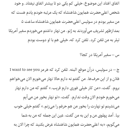
اتفاق افتاد این موضوع، خیلی کم یکی دو تا بیشتر اتفاق نیفتاد. و خود
شخص اعلی‌حضرت همایون شاهنشاه که یک مرتبه خودم یادم هست که
من سفیر بودم در سوئیس اعلی‌حضرت همایون شاهنشاه ساعت ۵
بعدازظهر تشریف می‌آوردند به ژنو. من نهار داشتم می‌خوردم سفیر آمریکا
تیلر به من تلفن کرد. تلفن کرد که، خیلی هم با او دوست بودم
س – سفیر آمریکا در کجا؟
ج – در سوئیس، درآن موقع البته. تلفن کرد که هرمز I want to see you
فلان و از این حرف‌ها. من گفتم نه دارم حالا نهار می‌خورم الان می‌خواهم
بروم. گفت، «من کار خیلی فوری دارم قریب.» گفتم که من دارم نهار
می‌خورم خودم الان وقت ندارم. گفت، «تو نهار بخور من می‌آیم
می‌نشینم تو نهارت را بخور من هم حرفم را می‌زنم.» گفتم خیلی خوب
بیا. آمد پهلوی من و این به من گفت، عین این جمله که من به شما
می‌گویم، «به اعلی‌حضرت همایون شاهنشاه عرض بکنید که چرا الان به