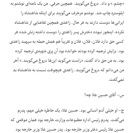
«چشم.» و داد. دروغ می‌گویند. همچین حرفی. من یک نامه‌ای نوشتم به
ایلوستره چاپ شد. نوشتم مزخرف می‌گویند برای اینکه شاهنشاه را
ایرانی‌ها دوست دارند به هر حال. زاهدی همچین تقاضایی از شاهنشاه
نکرده، اینجور نبوده دخترش پسر زاهدی را دوست داشته زنش شده هر
کسی حق دارد فلان، فلان، فلان و تقریباً هم همش حمله به سپهبد زاهدی
بود. برایش ترجمه کرده بودند خوانده بود آن پِری شهیدی ترجمه کرده
بود. به من حق داد گفت، «راست می‌گوید این‌ها دروغ می‌گویند.» آخر
من می‌دانم که دروغ می‌گویند. زاهدی هیچوقت نسبت به شاهنشاه بد
نمی‌گفت.
س– آقای حسین علا چه؟
ج– او خیلی آدم انسانی بود. حسین علا، یک خاطره خیلی مهم، پدرم
می‌گفت. پدرم رئیس اداره مطبوعات وزارت خارجه بود همان موقعی که
حسین علا رئیس دفتر وزیر خارجه بود. پدر حسین علا وزیر خارجه بود