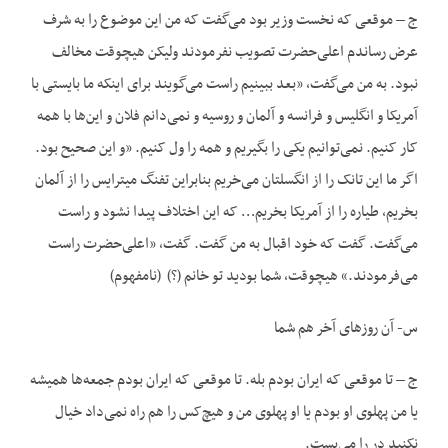
ج – موقعی که نخست وزیر بود می‌گفت که من این موضوع را به شرف
عرض رساندم اعلی‌حضرت تصویب نفرمودند ولیکن هیچوقت مخالف
نبود. به من می‌گفت، «بعد ببینیم راست می‌گویند برای اینکه ما بایستی با
آمریکا و انگلیس و فرانسه و آلمان و روسیه و نمی‌دانم فلان و این‌ها با همه
کار کنیم. نمی‌توانیم یکی را بگیریم و همه را ول کنیم. «و این صحیح بود.
اگر ما این تانک را از انگسلتان می‌خریم بنابراین تفنگ میترایس را از آلمان
بخریم، طیاره را از آمریکا بخریم… که این اختلاف پیدا نشود و راست
می‌گفت. گفت که خود اقبال به من گفت. گفت، «اعلی‌حضرت راست
می‌فرمودند.» هیچوقت، شما بودید تو خانم (؟) (نامفهوم)
س- آن روزهای آخر هم شما
ج – تا موقعی که ایران بودم بله. تا موقعی که ایران بودم جمعه‌ها همیشه
یا من پهلوی او بودم یا او پهلوی من و هیچ‌کس را هم راه نمی‌داد خیال
نکنید در را می‌بست.