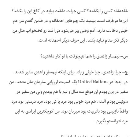
شاهنشاه کسی را بکشند؟ کسی جرات داشت بیاید در کاخ این را بکشد؟
این‌ها مرخرف است ببینید یک چیزهای احمقانه و در ضمن گفتم سن هم
خیلی دخالت دارد. آدم وقتی پیر می‌شود می‌افتد رو تختخواب مثل من
دیگر فکر مقام نباید بکند. این حرف دیگر احمقانه است.
س– تیمسار زاهدی را شما هیچوقت با او کار داشتید؟
ج– چرا، زاهدی. چرا خیلی زیاد. برای اینکه تیمسار زاهدی سفیر شدند.
در اینجا در United Nations یک قسمت اروپایی سازمان ملل متحد. من
سفیر در برن بودم آن موقع سه سال و نیم با هم بودیم ولی من سفیر در
سوئیس بودم البته. هم مرد خوبی بود مرد پاکی بود. مرد درستی بود مرد
واقعاً نازنینی بود باتربیت بود مهربان بود. من کوچکترین ایرادی به این
مرد نتوانستم بگیرم.