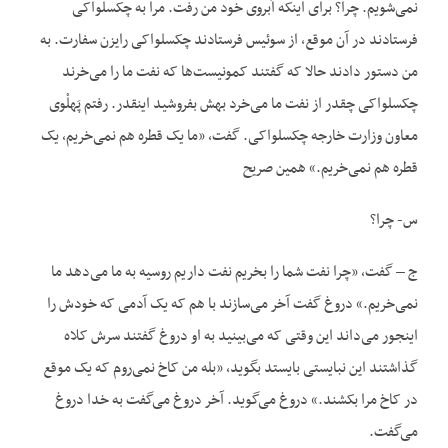
نمی‌شویم. چرا؟ برای اینکه آبروی خود من رفت. مرا به چکسلواکی
فرستادند در آن موقع، از سوئیس فرستادند چکسلواکی رایزن سفارت. به
من دستور دادند حالا که گفتند کمونیست‌ها که نفت ما را می‌خرند
چکسلواکی چقدر از نفت ما می‌خرد بهش بفروشید اینقدر. رفتم پَهلْوی
معاون وزارت خارجه چکسلواکی. گفت، «ما یک قطره هم نمی‌خریم، یک
قطره هم نمی‌خریم.» همین صریح
س- چرا؟
ج – گفت، «چرا نفت شما را بخریم نفت داریم روسیه به ما می‌دهد ما
نمی‌خریم.» دروغ گفت آخر می‌سازند با هم که یک آدمی که خودش را
اینجور می‌داند این وقتی که می‌بینید به او دروغ گفتند سرش کلاه
گذاشتند این نبایستی بایستد بگوید، «بله من کاخ نمی‌روم که یک موقع
در کاخ مرا بکشند.» دروغ می‌گوید. آخر دروغ می‌گفت به خدا دروغ
می‌گفت.