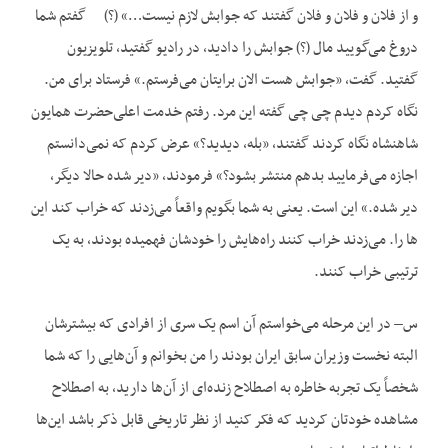
و از فلان و فلان و فلان گفتند که جوابش لازم نیست…» (؟) گفتم شما
دروغ می‌گویید مال (؟) جوابش را دادید، در رادیو گفتید، تلویزیون
گفتید. گفت، «جوابش هست الان برایتان می‌فرستم.» فرستاد برای من.
نگاه کردم دیدم چی چی گفته این مرد. رفتم خدمت اعلی‌حضرت همایون
شاهنشاه نگاه کردند گفتند، «بله، دیدید؟» عرض کردم که نمی‌دانستم
اجازه می‌فرمایید بدهم منتشر بشود؟» فرمودند، «دیر شده حالا دیگر،
دیر شده.» این است. یعنی به شما بگویم واقعاً می‌زدند که خراب کند این
ها را. می‌زدند خراب کنند راه‌هایش را خودشان فهمیده بودند، به یک
ترتیبی خراب کنند.
س– در این مرحله می‌خواستم آن اسم یک سری از افرادی که بیشترشان
البته نخست وزیران سابق ایران بودند را من بخوانم و آن‌هایی را که شما
شخصاً یک تجربه خاطره به اصطلاح زنده‌ای از آن‌ها دارید، به اصطلاح
مشاهده خودتان کردید که فکر کنید از نظر تاریخی قابل ذکر باشد این‌ها