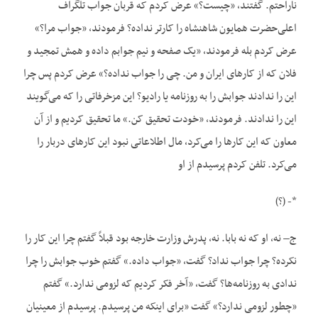
ناراحتم. گفتند، «چیست؟» عرض کردم که قربان جواب تلگراف
اعلی‌حضرت همایون شاهنشاه را کارتر نداده؟ فرمودند، «جواب مرا؟»
عرض کردم بله فرمودند، «یک صفحه و نیم جوابم داده و همش تمجید و
فلان که از کارهای ایران و من. چی را جواب نداده؟» عرض کردم پس چرا
این را ندادند جوابش را به روزنامه‌ یا رادیو؟ این مزخرفاتی را که می‌گویند
این را ندادند. فرمودند، «خودت تحقیق کن.» ما تحقیق کردیم و از آن
معاون که این کارها را می‌کرد، مال اطلاعاتی نبود این کارهای دربار را
می‌کرد. تلفن کردم پرسیدم از او
*- (؟)
ج– نه، او که نه بابا. نه، پدرش وزارت خارجه بود قبلاً گفتم چرا این کار را
نکرده؟ چرا جواب نداد؟ گفت، «جواب داده.» گفتم خوب جوابش را چرا
ندادی به روزنامه‌ها؟ گفت، «آخر فکر کردیم که لزومی ندارد.» گفتم
«چطور لزومی ندارد؟» گفت «برای اینکه من پرسیدم. پرسیدم از معینیان