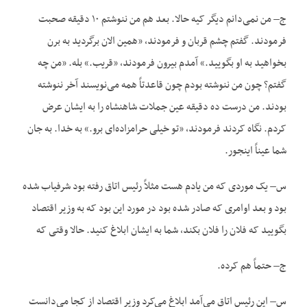
ج– من نمی‌دانم دیگر کیه حالا. بعد هم من ننوشتم ۱۰ دقیقه صحبت
فرمودند. گفتم چشم قربان و فرمودند، «همین الان برگردید به برن
بخواهید به او بگویید.» آمدم بیرون فرمودند، «قریب.» بله. «من چه
گفتم؟ چون من ننوشته بودم چون قاعدتاً همه می‌نویسند آخر ننوشته
بودند. من درست ده دقیقه عین جملات شاهنشاه را به ایشان عرض
کردم. نگاه کردند فرمودند، «تو خیلی حرامزاده‌ای برو.» به خدا. به جان
شما عیناً اینجور.
س– یک موردی که من یادم هست مثلاً رئیس اتاق رفته بود شرفیاب شده
بود و بعد اوامری که صادر شده بود در مورد این بود که به وزیر اقتصاد
بگویید که فلان را فلان بکند، شما به ایشان ابلاغ کنید. حالا وقتی که
ج– حتماً هم کرده.
س– این رئیس اتاق می‌آمد ابلاغ می‌کرد وزیر اقتصاد از کجا می‌دانست