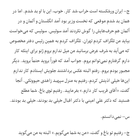
ج– ایران ورشکسته است خراب شد کار. خوب، این با او بد شدم. اما در
همان بد شدم موقعی که نخست وزیر بود آمد انگلستان و آلمان و در
آلمان هم حرف‌هایش را گوش نکردند آمد سوئیس. سوئیس که می‌خواست
بیاید من تلگراف کردم تهران. تلگراف کردم به همین رئیس دفتر مخصوص
که می‌آید به شرف عرض برسانید من میل ندارم بروم ژنو برای اینکه کار
دارم گرفتارم نمی‌توانم بروم. جواب آمد که فوراً بروید حتماً بروید. دیگر
مجبور بودم بروم. رفتم البته عکس برداشتند جلویش ایستادم کار ندارم
این‌ها خیلی اذیتش کردم، رفتیم به منزل سپهبد زاهدی حیوونکی. آنجا
گفت، «آقای قریب کار دارم.» بفرمایید. رفتیم توی باغ. شما مطلع
هستید که دکتر علی امینی با دکتر اقبال خیلی بد بودند، خیلی بد بودند.
س– نمی‌دانستم.
ج– رفتیم تو باغ و گفت، «من به شما می‌گویم.» البته به من می‌گوید