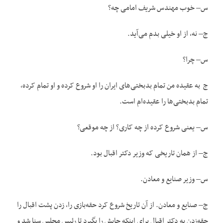
س– خوب مهندس شریف امامی چه؟
ج– نه، از او خیلی بدم می‌آید.
س– چرا؟
ج به عقیده من تمام بدبختی‌های ایران را او شروع کرده و او تمام کرده،
تمام بدبختی‌ها را عقیده‌ام است.
س– یعنی شروع کرده از چه کاری؟ از چه موقعی؟
ج– از همان تاریخی که وزیر دکتر اقبال بود.
س– وزیر صنایع و معادن.
ج– صنایع و معادن. از آن تاریخ شروع کرد حقه‌بازی را، زدن پشت اقبال را
حقه‌زدن به دکتر اقبال برای اینکه جایش را بگیرد تا رئیس مجلس سنا شد و