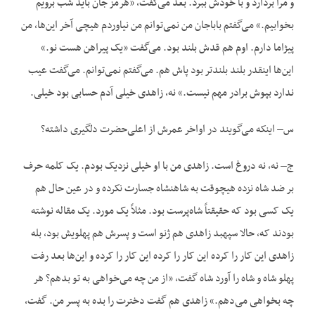
و مرا بردارد و با خودش ببرد. بعد می‌گفت، «هرمز جان باید شب برویم
بخوابیم.» می‌گفتم باباجان من نمی‌توانم من نیاوردم هیچی آخر این‌ها، من
پیژاما دارم. اوم هم قدش بلند بود. می‌گفت «یک پیراهن هست نو.»
این‌ها اینقدر بلند بلندتر بود پاش هم. می‌گفتم نمی‌توانم. می‌گفت عیب
ندارد بپوش برادر مهم نیست.» نه، زاهدی خیلی آدم حسابی بود خیلی.
س– اینکه می‌گویند در اواخر عمرش از اعلی‌حضرت دلگیری داشته؟
ج– نه، نه دروغ است. زاهدی من با او خیلی نزدیک بودم. یک کلمه حرف
بر ضد شاه نزده هیچوقت به شاهنشاه جسارت نکرده و در عین حال هم
یک کسی بود که حقیقتاً شاه‌پرست بود. مثلاً یک مورد. یک مقاله نوشته
بودند که، حالا سپهبد زاهدی هم ژنو است و پسرش هم پهلویش بود، بله
زاهدی این کار را کرده این کار را کرده این کار را کرده و این‌ها بعد رفت
پهلو شاه و شاه را آورد شاه گفت، «از من چه می‌خواهی به تو بدهم؟ هر
چه بخواهی می‌دهم.» زاهدی هم گفت دخترت را بده به پسر من. گفت،