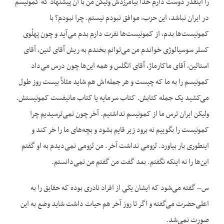
را اینقدر دوست دارم خدا بیامرزدش ولیکن من با آن پیشنهاد که کمونیسم
در ایران نباشد، این حزب، موافق نبودم نیستم. چرا نبودم؟ با
کمونیست‌ها بدم، از کمونیست‌ها نفرت دارم بدم می‌آید و چون پَهلْوی
کسلر سوسیالوژی خواندم من می‌توانم بخندم به ریش آقای لنین، آقای
استالین، آقای ماکارماژ، آقای انگلس و همه این‌ها چون درس می‌داد
کمونیسم را به ما که چیست و هر جمله‌اش هم شاید مثلاً بیست روز طول
می‌کشید یک جمله کتابش. کتاب سرمایه یا کتاب مانیفست کمونیستش.
ولیکن ایران ترس ما از کمونیسم نداشتیم. آخر چون نمی‌ترسیدیم چرا
کمونیست را بگوییم نه برود زیر قایم بشود و بچه‌های ما را خر کند و
اینطوری بار بیاورد. لزومی نداشت آخر. من لزومی نمی‌دیدم به او گفتم
این‌ها را نه اینکه نگفتم. بعد گفت من گفتم من نمی‌دانستم.
س– گفته می‌شود که ایشان یکی از افراد نادری بوده که حقایق را به
اعلی‌حضرت می‌گفته و اگر تا روز آخر هم حیات داشت شاید وضع به این
صورت نمی‌شد.