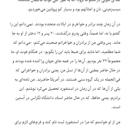
غذای خوبی در شکم ما برود، اما به طور کلی قوت غالبمان نشاسته،
سیب‌زمینی، نان و امثالهم بود و بسیار کم پروتئین می‌خوردیم.
در آن زمان چند برادر و خواهرم در ایالات متحده بودند. نمی‌دانم این را
گفتم یا نه، اما ضمناً، وقتی پدرم درگذشت، ۲۰ پسر و ۱۲ دختر از او به جا
ماند. پس وقتی من از برادران و خواهرانم صحبت می‌کنم، -می‌دانم که
شما مطلعید، اما شاید برای ضبط باید این را بگویم- در هنگام فوت او، ما
مجموعاً ۳۲ نفر بودیم. آن‌ها را در همه جای جهان پراکنده شده بودند و
در حال حاضر بعضی از آن‌ها از نسل من، یعنی برادران و خواهرانی که
فی‌الجمله در یک گروه سنی هستند، در آمریکا حاضرند. من نامه‌ای به
یکی از آن‌ها که در آن زمان در استنفورد تحصیل می‌کرد نوشتم. این
برادرم، یعنی حافظ، که در حال حاضر استاد دانشگاه تگزاس در آستین
است.
من از او خواستم که مرا در استنفورد ثبت نام کند و فرم‌های لازم برای