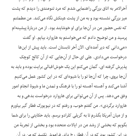
آخرالامر به اتاق بزرگی راهنمایی شدم که مرد تنومندی را دیدم که پشت
میز بزرگی نشسته بود و به من از پشت عینکش نگاه می‌کند. من مطمئنم
که نفس حضور من در آن‌جا برای او خوشایند بود. از من دربارهٔ پیشینه‌ام
پرسید و من توضیح دادم که می‌خواستم به هاروارد بیایم. او گفت
«می‌دانی که دیر آمده‌ای، الآن آخر تابستان است. باید پیش از این‌ها
درخواست می‌دادی. علی‌‌ ای حال از آن‌جایی که از آن کالج کوچک
پذیرش گرفته ای، گمان می‌کنم این یک خوش‌اقبالی برایت بوده و باید به
آن‌جا بروی، چرا که آن‌جا تو را با شیوه‌ای که در این کشور عمل می‌کنیم
آشنا می‌کند و آهسته آهسته تو را با فرهنگ و تمدن ما و شیوهٔ انجام امور
وفق می‌دهد. پس از آن می‌توانی برای هاروارد درخواست بدهی و به
هاروارد برگردی». من گفتم خوب، و رفتم که در نیویورک قطار گیر بیاورم
و از میان آمریکا بگذرم تا به گریلی کلرادو برسم. باید حکایتی را برای شما
بگویم که بخشی از رشد من در ایالات متحده بود و بخشی از تجربهٔ من
در این کشور بود که در آن قطار رخ داد. فراموش نکنید که من در آن