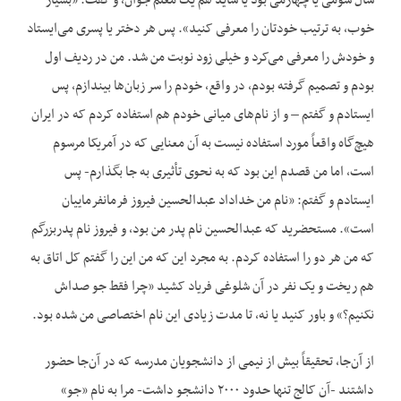
سال سومی یا چهارمی بود یا شاید هم یک معلم جوان، و گفت: «بسیار
خوب، به ترتیب خودتان را معرفی کنید». پس هر دختر یا پسری می‌ایستاد
و خودش را معرفی می‌کرد و خیلی زود نوبت من شد. من در ردیف اول
بودم و تصمیم گرفته بودم، در واقع، خودم را سر زبان‌ها بیندازم، پس
ایستادم و گفتم – و از نام‌های میانی خودم هم استفاده کردم که در ایران
هیچ‌گاه واقعاً مورد استفاده نیست به آن معنایی که در آمریکا مرسوم
است، اما من قصدم این بود که به نحوی تأثیری به جا بگذارم- پس
ایستادم و گفتم: «نام من خداداد عبدالحسین فیروز فرمانفرماییان
است». مستحضرید که عبدالحسین نام پدر من بود، و فیروز نام پدربزرگم
که من هر دو را استفاده کردم. به مجرد این که من این را گفتم کل اتاق به
هم ریخت و یک نفر در آن شلوغی فریاد کشید «چرا فقط جو صداش
نکنیم؟» و باور کنید یا نه، تا مدت زیادی این نام اختصاصی من شده بود.
از آن‌جا، تحقیقاً بیش از نیمی از دانشجویان مدرسه که در آن‌جا حضور
داشتند -آن کالج تنها حدود ۲۰۰۰ دانشجو داشت- مرا به نام «جو»