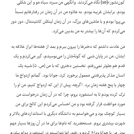
کون‌نشور»
[10]
نگاه می‌کردند. وانگهی من سبزه، سیاه مو و این شکلی
بودم. برایشان غریبه بودم. به علاوه من در آن زمان در رفتارهایم نسبتاً
بی‌پروا بودم و با ماشین‌های بزرگ، در آن زمان لینکلن کانتیننتال، دور دور
می‌کردم که آن‌ها را بیشتر به من بدبین می‌کرد.
من عادت داشتم که دخترها را بیرون ببرم و بعد از هفته‌ها ابراز علاقه به
ایشان، من در پایان شبی که گونهٔ‌شان را می‌بوسیدم، گیر می‌کردم و یک
قدم هم جلوتر نمی‌رفتم. نخستین دختری که با من [ص. ۵] شبیه یک
انسان مذکر پذیرفتنی معمول برخورد کرد، جوانا بود. گمانم ازدواج ما
چهار یا پنج هفته زمان برد. اگرچه، پیش از این که ازدواج کنیم، من او را
ترک کرده بودم تا به استنفورد بروم، چرا که در آن زمان درخواست من
مورد موافقت قرار گرفته بود و من احساس می‌‌کردم این کالج برای من
بسیار کوچک بود و می‌خواستم به دانشگاه دیگری با استانداردهای بالاتر و
شهرت بیشتری بروم. مستحضرید که نام‌ها برای ما در آن روزها بسیار مهم
بود. من با جوانا وداع کردم و رفتم، اما نتوانستم در استنفورد دوام بیاورم