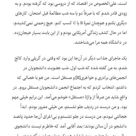
است، علی‌الخصوص در اقتصاد که از دروسی بود که گرفته بودم. و به
زودی قادر شدم که با صرفاً دو یا سه شب مطالعهٔ قبل امتحان، کارهای
دیگری بکنم و هم‌چنان نمرهٔ B یا C کسب کنم. هیچ زحمتی نمی‌کشیدم،
اما در حال کشف زندگی آمریکایی بودم و از این بابت بسیار هیجان‌زده.
در دانشگاه همه مرا می‌شناختند.
یک ماجرای جذاب دیگر در آن‌جا این بود که وقتی در گریلی وارد کالج
شدم، به من گفته شده که شب اول، شب عضویت دانشجویان در
انجمن‌های برادری و خواهری
[8]
و مستقل است. من هم با خصالی که
داشتم، انتخاب کردم که به اجتماع انجمن دانشجویان مستقل بروم. در
واقع شاید من صرفاً از واژهٔ «مستقل» خوشم می‌آمد. این برایم خیلی مهم
بود. و من درست در ردیف جلو نشستم، من خیلی مغرور بودم. ابداً
خجالتی نبودم، من درست در جلو نشستم و بی‌اغراق آن‌جا حدود پانصد
دانشجو در آن سالن بودند؛ بعد آقایی آمد که خاطرم نیست دانشجوی