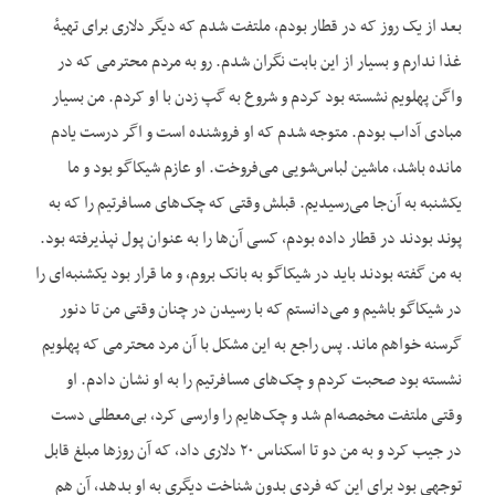
بعد از یک روز که در قطار بودم، ملتفت شدم که دیگر دلاری برای تهیهٔ
غذا ندارم و بسیار از این بابت نگران شدم. رو به مردم محترمی که در
واگن پهلویم نشسته بود کردم و شروع به گپ زدن با او کردم. من بسیار
مبادی آداب بودم. متوجه شدم که او فروشنده است و اگر درست یادم
مانده باشد، ماشین لباس‌شویی می‌فروخت. او عازم شیکاگو بود و ما
یکشنبه به آن‌جا می‌رسیدیم. قبلش وقتی که چک‌های مسافرتیم را که به
پوند بودند در قطار داده بودم، کسی آن‌ها را به عنوان پول نپذیرفته بود.
به من گفته بودند باید در شیکاگو به بانک بروم، و ما قرار بود یکشنبه‌ای را
در شیکاگو باشیم و می‌دانستم که با رسیدن در چنان وقتی من تا دنور
گرسنه خواهم ماند. پس راجع به این مشکل با آن مرد محترمی که پهلویم
نشسته بود صحبت کردم و چک‌های مسافرتیم را به او نشان دادم. او
وقتی ملتفت مخمصه‌‌ام شد و چک‌هایم را وارسی کرد، بی‌معطلی دست
در جیب کرد و به من دو تا اسکناس ۲۰ دلاری داد، که آن‌ روزها مبلغ قابل
توجهی بود برای این که فردی بدون شناخت دیگری به او بدهد، آن هم