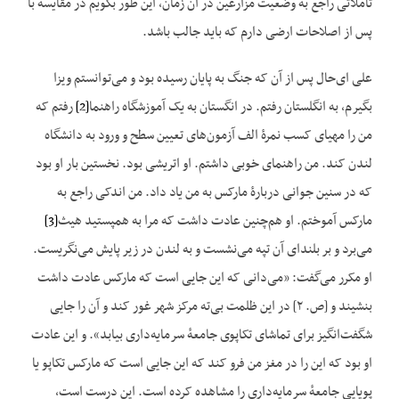
تأملاتی راجع به وضعیت مزارعین در آن زمان، این طور بگویم در مقایسه با
پس از اصلاحات ارضی دارم که باید جالب باشد.
علی ای‌حال پس از آن که جنگ به پایان رسیده بود و می‌توانستم ویزا
بگیرم، به انگلستان رفتم. در انگستان به یک آموزشگاه راهنما
[2]
رفتم که
من را مهیای کسب نمرهٔ الف آزمون‌های تعیین سطح و ورود به دانشگاه
لندن کند. من راهنمای خوبی داشتم. او اتریشی بود. نخستین بار او بود
که در سنین جوانی دربارهٔ مارکس به من یاد داد. من اندکی راجع به
مارکس آموختم. او هم‌چنین عادت داشت که مرا به همپستید هیث
[3]
می‌برد و بر بلندای آن تپه می‌نشست و به لندن در زیر پایش می‌نگریست.
او مکرر می‌گفت: «می‌دانی که این جایی است که مارکس عادت داشت
بنشیند و [ص. ۲] در این ظلمت بی‌ته مرکز شهر غور کند و آن را جایی
شگفت‌انگیز برای تماشای تکاپوی جامعهٔ سرمایه‌داری بیابد». و این عادت
او بود که این را در مغز من فرو کند که این جایی است که مارکس تکاپو یا
پویایی جامعهٔ سرمایه‌داری را مشاهده کرده است. این درست است،