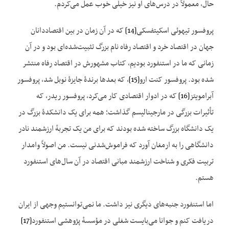
حال، معمولاً در درس‌های او نیز خیلی خوب عمل می‌کردم.
پروفسور تیهوئی اسکیتفسکی
[14]
که در آن زمان در بین اقتصاددانان
جهان در اقتصاد خرد و اقتصاد رفاه نام بزرگ تثبیت‌شده‌ای بود و در آن
زمانی که ما در استنفورد بودیم، کتاب مشهورش در اقتصاد رفاه منتشر
شده بود. پروفسور کنت ارو
[15]
، که بعدها برندهٔ جایزهٔ نوبل شد، پروفسور
آبرامویتز
[16]
که در ادوار اقتصادی کار می‌کرد، پروفسور ریدر، که
تأثیرات بزرگی در مارجینالیسم گذاشت؛ همه برای یک دانشکدهٔ بزرگ در
یک دانشگاه بزرگ ساخته شده بودند که برای من یک تجربهٔ ارزشمند نادر
دانشگاهی را به ارمغان آورد که فراموش‌شدنی نیست. من اصولاً وامدار
تربیت فکری و شناخت ارزشمند مبانی اقتصاد در آن‌ سال‌های استنفورد
هستم.
اما استنفورد جنبه‌های دیگری نیز داشت. ما نمی‌توانستیم وجهی از ایران
دریافت کنم و جوانا می‌بایست شغلی در مؤسسهٔ پژوهشی استنفورد
[17]