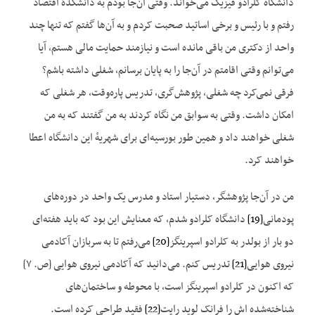
دانشگاه کلرادو فیزیک می‌خواند. وقتی آن‌جا بودم به دانشکدهٔ اقتصاد
رفتم و با رئيس و برخی اساتید صحبت کردم و به آن‌ها گفتم که تنها چند
واحد از دکتری من باقی مانده است و نیازمند حمایت مالی هستم، آیا
می‌توانم وقتی اقامتم در آن‌جا را به پایان برسانم، شغلی داشته باشم؟
فرقی نمی‌کرد چه شغلی، پژوهش‌گری، تدریس پاره‌وقت، هر شغلی که
امکان داشت. وقتی به سوابق من نگاه کردند به من گفتند که به من
شغلی خواهند داد و همین طور بورسیه‌‌ای برای شهریهٔ این دانشگاه اعطا
خواهند کرد.
من در آن‌جا پژوهشگر، دستیار استاد و مدرس یک واحد در دوره‌های
پودمانی
[19]
دانشگاه کلرادو شدم، که معنایش این بود که باید هفته‌ای
دو بار از بولدر به کلرادو اسپرینگز
[20]
می‌رفتم تا به سربازان آکادمی
نیروی هوایی
[21]
تدریس کنم. می‌دانید که آکادمی نیروی هوایی [ص. ۷]
که اکنون در کلرادو اسپرینگز است، با محوطه و ساختمان‌های
شناخته‌شده ‌اش را فرانک لوید رایت
[22]
فقید طراحی کرده است.