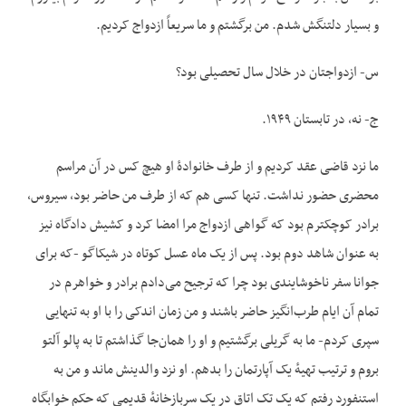
و بسیار دلتنگش شدم. من برگشتم و ما سریعاً ازدواج کردیم.
س- ازدواجتان در خلال سال تحصیلی بود؟
ج- نه، در تابستان ۱۹۴۹.
ما نزد قاضی عقد کردیم و از طرف خانوادهٔ او هیچ کس در آن مراسم
محضری حضور نداشت. تنها کسی هم که از طرف من حاضر بود، سیروس،
برادر کوچکترم بود که گواهی ازدواج مرا امضا کرد و کشیش دادگاه نیز
به عنوان شاهد دوم بود. پس از یک ماه‌ عسل کوتاه در شیکاگو -که برای
جوانا سفر ناخوشایندی بود چرا که ترجیح می‌دادم برادر و خواهرم در
تمام آن ایام طرب‌انگیز حاضر باشند و من زمان اندکی را با او به تنهایی
سپری کردم- ما به گریلی برگشتیم و او را همان‌جا گذاشتم تا به پالو‌ آلتو
بروم و ترتیب تهیهٔ یک آپارتمان را بدهم. او نزد والدینش ماند و من به
استنفورد رفتم که یک تک اتاق در یک سربازخانهٔ قدیمی که حکم خوابگاه