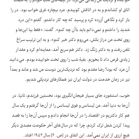
خوابگاه و نزدیک من زندگی می‌کرد، در نیمه‌های شب خودم را به سمت
اتاق او کشاندم و به در اتاقش کوبیدم. مرد بیچاره غرق خواب بود. در را
باز کرد و نگاهی آزرده کرد و پرسید که چه کار داشتم. گفتم «این درد
شدید را داشتم و نمی‌دانم باید با‌آن چه کنم». گفت: «فقط بیا این‌جا و
روی تخت من دراز بکش، می‌روم دکتر خبر کنم». و به این ترتیب سراغ
تلفن رفت و به دکتر زنگ زد. دکتر هم سریع آمد، معاینه‌ام کرد و مقدار
زیادی قرص داد تا بخورم. بقیهٔ شب را روی تخت خوابیده بودم. می‌دانید
آن مرد که بود؟ رضا مقدم بود که نزدیک‌ترین دوست من شد و ماند و بعداً
نیز در زمان خدمت در دولت ایران نیز همکارهای نزدیکی شدیم.
خوب، استنفورد جای بسیار هیجا‌ن‌انگیزی بود، نخستین فرزندم، تانیا، در‌
آن‌جا به دنیا آمد، من لیسانس و فوق‌ لیسانس را از آن‌جا گرفتم و یک سال
هم کار دکتریم در اقتصاد را در آن‌جا انجام دادم و سپس آن‌جا را به قصد
پیدا کردن شغل ترک کردم، چرا که در سال‌های آخر حکومت مصدق دیگر
هیچ ارزی از ایران نمی‌‌‌آمد. این اتفاق در [ص. ۶] سال ۱۹۵۲ افتاد.