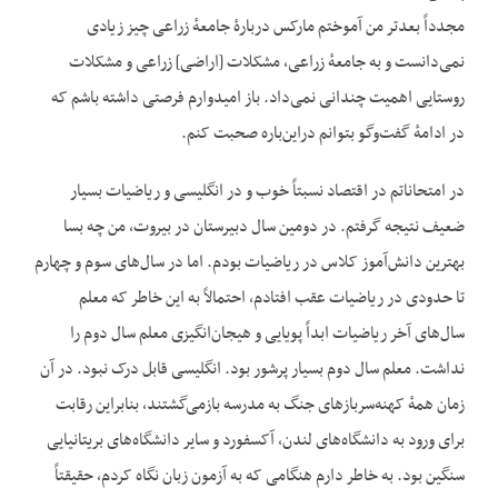
مجدداً بعدتر من آموختم مارکس دربارهٔ جامعهٔ زراعی چیز زیادی
نمی‌دانست و به جامعهٔ زراعی، مشکلات [اراضی] زراعی و مشکلات
روستایی اهمیت چندانی نمی‌داد. باز امیدوارم فرصتی داشته باشم که
در ادامهٔ گفت‌وگو بتوانم دراین‌باره صحبت کنم.
در امتحاناتم در اقتصاد نسبتاً خوب و در انگلیسی و ریاضیات بسیار
ضعیف نتیجه گرفتم. در دومین سال دبیرستان در بیروت، من چه بسا
بهترین دانش‌آموز کلاس در ریاضیات بودم. اما در سال‌های سوم و چهارم
تا حدودی در ریاضیات عقب افتادم، احتمالاً به این خاطر که معلم
سال‌های آخر ریاضیات ابداً پویایی و هیجان‌انگیزی معلم سال دوم را
نداشت. معلم سال دوم بسیار پرشور بود. انگلیسی قابل درک نبود. در آن
زمان همهٔ کهنه‌سربازهای جنگ به مدرسه بازمی‌گشتند، بنابراین رقابت
برای ورود به دانشگاه‌های لندن، آکسفورد و سایر دانشگاه‌های بریتانیایی
سنگین بود. به خاطر دارم هنگامی که به آزمون زبان نگاه کردم، حقیقتاً