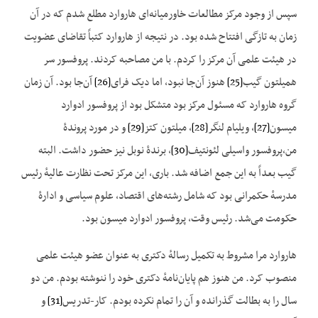
سپس از وجود مرکز مطالعات خاورمیانه‌ای هاروارد مطلع شدم که در آن
زمان به تازگی افتتاح شده بود. در نتیجه از هاروارد کتباً تقاضای عضویت
در هیئت علمی آن مرکز را کردم. با من مصاحبه کردند. پروفسور سر
همیلتون گیب
[25]
هنوز آن‌جا نبود، اما دیک فرای
[26]
آن‌جا بود. آن زمان
گروه هاروارد که مسئول مرکز بود متشکل بود از پروفسور ادوارد
میسون
[27]
، ویلیام لنگر
[28]
، میلتون کتز
[29]
و در مورد پروندهٔ
من،‌پروفسور واسیلی لئونتیف
[30]
، برندهٔ نوبل نیز حضور داشت. البته
گیب بعداً به این جمع اضافه شد. باری،‌ این مرکز تحت نظارت عالیهٔ رئیس
مدرسهٔ حکمرانی بود که شامل رشته‌های اقتصاد، علوم سیاسی و ادارهٔ
حکومت می‌شد. رئیس وقت، پروفسور ادوارد میسون بود.
هاروارد مرا مشروط به تکمیل رسالهٔ دکتری به عنوان عضو هیئت علمی
منصوب کرد. من هنوز هم پایان‌نامهٔ دکتری خود را ننوشته بودم. من دو
سال را به بطالت گذرانده و آن را تمام نکرده بودم. کار-تدریس
[31]
و