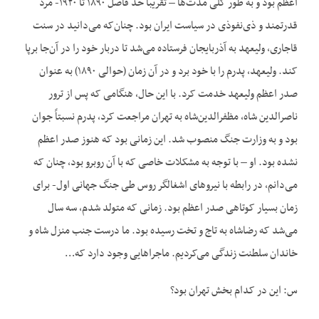
اعظم بود و به طور کلی مدت‌ها – تقریباً حد فاصل ۱۸۹۰ تا ۱۹۲۰- مرد
قدرتمند و ذی‌نفوذی در سیاست ایران بود. چنان‌که می‌دانید در سنت
قاجاری، ولیعهد به آذربایجان فرستاده می‌شد تا دربار خود را در آن‌جا برپا
کند. ولیعهد، پدرم را با خود برد و در آن زمان (حوالی ۱۸۹۰) به عنوان
صدر اعظم ولیعهد خدمت کرد. با این حال، هنگامی که پس از ترور
ناصرالدین شاه، مظفرالدین‌شاه به تهران مراجعت کرد، پدرم نسبتاً جوان
بود و به وزارت جنگ منصوب شد. این زمانی بود که هنوز صدر اعظم
نشده بود. او – با توجه به مشکلات خاصی که با آن روبرو بود، چنان که
می‌دانم، در رابطه با نیروهای اشغالگر روس طی جنگ جهانی اول- برای
زمان بسیار کوتاهی صدر اعظم بود. زمانی که متولد شدم، سه سال
می‌شد که رضاشاه به تاج و تخت رسیده بود. ما درست جنب منزل شاه و
خاندان سلطنت زندگی می‌کردیم. ماجراهایی وجود دارد که…
س: این در کدام بخش تهران بود؟