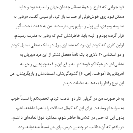
فرد جوانی که فارغ از همهٔ مسائل چندان جهان را ندیده بود و شاید
ممکن نبود روی خوش‌قولی او حساب باز کرد. او سپس گفت: «وقتی به
مدرسه رسیدی، این پول را برایم پس بفرست». من به شدت تحت تأثیر
قرار گرفته بودم و البته باید خاطرنشان کنم که وقتی به مدرسه رسیدم،
اولین کاری که کردم این بود که مقداری پول در بانک محلی تبدیل کردم
و دو اسکناس ۲۰ دلاری با یک نامهٔ مفصل تشکر از این مرد مهربان به
نشانی‌اش در شیکاگو فرستادم. به واقع این واقعه چیزهایی راجع به
آمریکایی‌ها آموخت: [ص. ۴] گشودگی‌شان، اعتمادشان و یاریگریشان. من
این نوع رفتار را بعدها به دفعات دیدم.
به هر صورت من در گریلی کلرادو اقامت کردم. تحصیلاتم را نسبتاً خوب
به سرانجام رساندم. برای این که کمال صداقت را با شما داشته باشم،
بدون این که حتی در کلاس‌ها حاضر شوم، عملکرد فوق‌العاده‌ای داشتم.
دریافتم که آن مطالب در چندین درس برای من نسبتاً مبتدیانه بوده