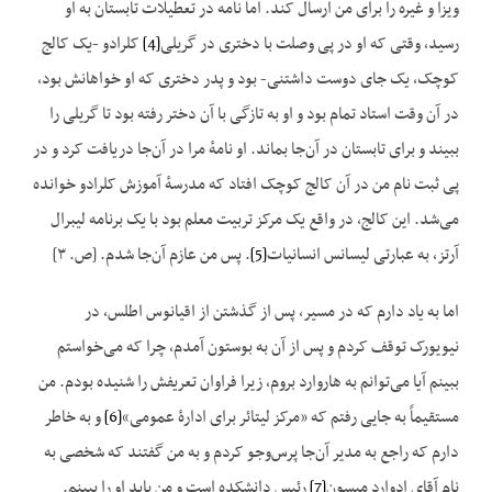
ویزا و غیره را برای من ارسال کند. اما نامه در تعطیلات تابستان به او
رسید، وقتی که او در پی وصلت با دختری در گریلی
[4]
کلرادو -یک کالج
کوچک، یک جای دوست داشتنی- بود و پدر دختری که او خواهانش بود،
در آن وقت استاد تمام بود و او به تازگی با آن دختر رفته بود تا گریلی را
ببیند و برای تابستان در آن‌جا بماند. او نامهٔ مرا در آن‌جا دریافت کرد و در
پی ثبت نام من در آن کالج کوچک افتاد که مدرسهٔ آموزش کلرادو خوانده
می‌شد. این کالج، در واقع یک مرکز تربیت معلم بود با یک برنامه لیبرال
آرتز، به عبارتی لیسانس انسانیات
[5]
. پس من عازم آن‌جا شدم. [ص. ۳]
اما به یاد دارم که در مسیر، پس از گذشتن از اقیانوس اطلس، در
نیویورک توقف کردم و پس از آن به بوستون آمدم، چرا که می‌خواستم
ببینم آیا می‌توانم به هاروارد بروم، زیرا فراوان تعریفش را شنیده بودم. من
مستقیماً به جایی رفتم که «مرکز لیتائر برای ادارهٔ عمومی»
[6]
و به خاطر
دارم که راجع به مدیر آن‌جا پرس‌وجو کردم و به من گفتند که شخصی به
نام آقای ادوارد میسون
[7]
رئیس دانشکده است و من باید او را ببینم.