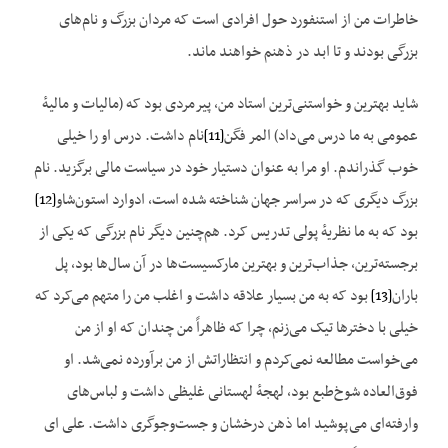
خاطرات من از استنفورد حول افرادی است که مردان بزرگ و نام‌های
بزرگی بودند و تا ابد در ذهنم خواهند ماند.
شاید بهترین و خواستنی‌ترین استاد من، پیرمردی بود که (مالیات و مالیهٔ
عمومی به ما درس می‌داد) المر فگن
[11]
نام داشت. درس او را خیلی
خوب گذراندم. او مرا به عنوان دستیار خود در سیاست مالی برگزید. نام
بزرگ دیگری که در سراسر جهان شناخته شده است، ادوارد استون‌شاو
[12]
بود که به ما نظریهٔ پولی تدریس کرد. هم‌چنین دیگر نام بزرگی که یکی از
برجسته‌ترین، جذاب‌ترین و بهترین مارکسیست‌ها در آن‌ سال‌ها بود، پل
باران
[13]
بود که به من بسیار علاقه داشت و اغلب من را متهم می‌کرد که
خیلی با دخترها تیک می‌زنم، چرا که ظاهراً من چندان که او از من
می‌خواست مطالعه نمی‌کردم و انتظاراتش از من برآورده نمی‌شد. او
فوق‌العاده شوخ‌طبع بود، لهجهٔ لهستانی غلیظی داشت و لباس‌های
وارفته‌ای می‌پوشید اما ذهن درخشان و جست‌وجوگری داشت. علی ای