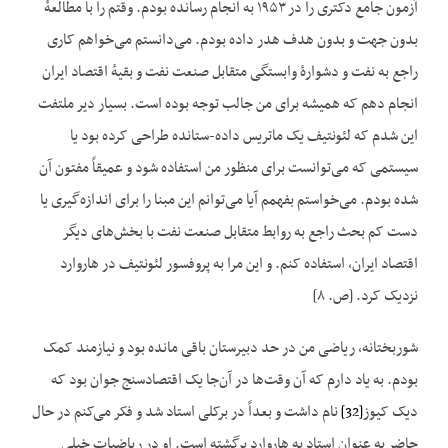
آزمون جامع دکتری را در ۱۹۵۳ به انجام رسانده بودم. وقتم را با مطالعهٔ
بدون جهت و بدون هدف هدر داده بودم. می‌دانستم می‌خواهم کاری
راجع به نفت و دشوارهٔ وابستگی متقابل صنعت نفت و بقیهٔ اقتصاد ایران
انجام دهم که همیشه برای من جالب توجه بوده است. بسیار دیر ملتفت
این شدم که لئونتیف یک ماتریس داده-ستانده طراحی کرده بود یا
سیستمی که می‌توانست برای منظور من استفاده شود و عمیقاً مفتون آن
شده بودم. می‌خواستم بفهمم آیا می‌توانم این مبنا را برای اندازه‌گیری یا
دست کم بحث راجع به روابط متقابل صنعت نفت با بخش‌های دیگر
اقتصاد ایران، استفاده کنم. و این مرا به پروفسور لئونتیف در هاروارد
نزدیک کرد. [ص. ۸]
شوربختانه، ریاضی من در حد دبیرستان باقی مانده بود و نیازمند کمک
بودم. به یاد دارم که آن وقت‌ها در آن‌جا یک اقتصادسنج جوان بود که
دیک کیوز
[32]
نام داشت و بعداً در برکلی استاد شد و فکر می‌کنم در حال
حاضر به عنوان استاد به هاروارد برگشته است. او در ریاضیات خیلی