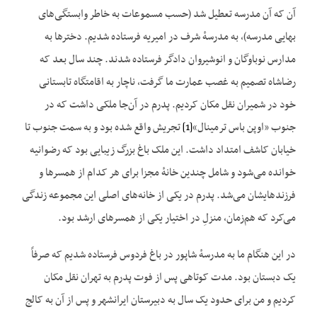
آن که آن مدرسه تعطیل شد (حسب مسموعات به خاطر وابستگی‌های
بهایی مدرسه)، به مدرسهٔ شرف در امیریه فرستاده شدیم. دخترها به
مدارس نوباوگان و انوشیروان دادگر فرستاده شدند. چند سال بعد که
رضاشاه تصمیم به غصب عمارت ما گرفت، ناچار به اقامتگاه تابستانی
خود در شمیران نقل مکان کردیم. پدرم در آن‌جا ملکی داشت که در
جنوب «اوپن باس ترمینال»
[1]
تجریش واقع شده بود و به سمت جنوب تا
خیابان کاشف امتداد داشت. این ملک باغ بزرگ زیبایی بود که رضوانیه
خوانده می‌شود و شامل چندین خانهٔ مجزا برای هر کدام از همسرها و
فرزندهایشان می‌شد. پدرم در یکی از خانه‌های اصلی این مجموعه زندگی
می‌کرد که هم‌زمان، منزلِ در اختیار یکی از همسرهای ارشد بود.
در این هنگام ما به مدرسهٔ شاپور در باغ فردوس فرستاده شدیم که صرفاً
یک دبستان بود. مدت کوتاهی پس از فوت پدرم به تهران نقل مکان
کردیم و من برای حدود یک سال به دبیرستان ایرانشهر و پس از آن به کالج