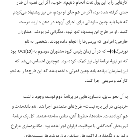
کارهایی را با این پول نفت انجام دهیم». خوب، اگر این قضیه آن قدر
جدی گرفته شده بود، اگر من هم جای او بودم، من نیز پیشنهاد می‌کردم
که شما باید چنین سازمانی برای اجرای آن‌چه در ذهن دارید درست
کنید. او در طرح این پیشنهاد تنها نبود، دیگرانی نیز بودند -مشاوران
خارجی؛ افرادی که بررسی‌ها را انجام داده بودند. شخصی به نام
تورنبرگ
[9]
– که در آن زمان رئیس گروه مشاوران موسوم به OCI
[10]
بود
که در تهیهٔ برنامهٔ اول نیز کمک کرده بود. هم‌چنین احساس می‌شد که
این [سازمان] برنامه باید چنین قدرتی داشته باشد که این طرح‌ها را به نحو
کارآمد و سریعی اجرا کند.
به آن نحو سابق، دستاوردهایی در برنامهٔ دوم توسعه وجود داشت
-تردیدی در این باره نیست- طرح‌های متعددی اجرا شد، هم بلندمدت و
هم کوتاه‌مدت. جاده‌ها، خطوط آهن، بنادر، ساخته شدند. کل یک برنامهٔ
ثمربخش آفت‌کشی با موفقیت فراوان اجرا شده بود. مکانیزه‌سازی مزارع
و توزیع و نگهداری تراکتورها. رساندن برق‌ به شهرها، سیستم‌های