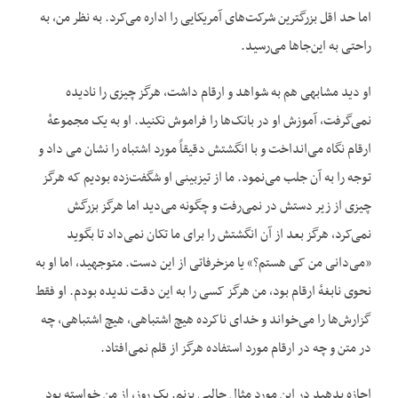
اما حد اقل بزرگترین شرکت‌های آمریکایی را اداره می‌کرد. به نظر من، به
راحتی به این‌جاها می‌رسید.
او دید مشابهی هم به شواهد و ارقام داشت، هرگز چیزی را نادیده
نمی‌گرفت، آموزش او در بانک‌ها را فراموش نکنید. او به یک مجموعهٔ
ارقام نگاه می‌انداخت و با انگشتش دقیقاً مورد اشتباه را نشان می داد و
توجه را به آن جلب می‌نمود. ما از تیزبینی او شگفت‌زده بودیم که هرگز
چیزی از زیر دستش در نمی‌رفت و چگونه می‌دید اما هرگز بزرگش
نمی‌کرد، هرگز بعد از آن انگشتش را برای ما تکان نمی‌داد تا بگوید
«می‌دانی من کی هستم؟» یا مزخرفاتی از این دست. متوجهید، اما او به
نحوی نابغهٔ ارقام بود، من هرگز کسی را به این دقت ندیده بودم. او فقط
گزارش‌ها را می‌خواند و خدای ناکرده هیچ اشتباهی، هیچ اشتباهی، چه
در متن و چه در ارقام مورد استفاده هرگز از قلم نمی‌افتاد.
اجازه بدهید در این مورد مثال جالبی بزنم. یک روز، از من خواسته بود