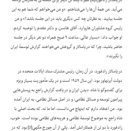
دریاسالار رادفورد
[6]
همراه چند تن دیگر برای جلسه‌ای به سازمان برنامه
می‌آید. من همهٔ آن‌ها را می‌شناختم. «و من می‌خواهم که شما هم به این
جلسه بیایید. به نظرتان چه کس دیگری باید در این جلسه باشد؟» و من
رئیس گروه مشاوران هاروارد، آقای هانسن، و دکتر مقدم را توصیه کردم.
او جواب داد: «بسیار عالی، ساعت ۹ صبح همراه دو نفر دیگر در جلسه
حاضر باشید، چرا که دریاسالار و گروهش می‌خواهند گزارش توسعهٔ ایران
را بگیرند».
دریاسالار رادفورد، در آن زمان، رئیس مشترک ستاد ایالات متحده در
دولت آیزنهاور بود، این سال ۱۹۵۹ است و در یک مأموریت بسیار ویژه
برای گفت‌وگو با شاه، دیدن ایران و دریافت گزارش راجع به پرسش‌هایی
پیرامون توسعه و مسائل نظامی، و در اصل مسائل نظامی، به ایران آمده
بود. من اعتقاد دارم که ابتهاج می‌دانست، اما ما نه، که بحث اصلی با
شاه راجع به موضوع توسعهٔ نظامی و هزینه‌های نظامی بوده است. خوب،
رادفورد با دو تن از همکارانش آمد. یکی از آن جورج مگهی
[7]
بود که در