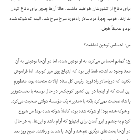
برای دفاع از کشورشان خواهید داشت. حالا آن‌ها چیزی برای دفاع کردن
ندارند. خوب، چهرهٔ دریاسالار رادفورد سرخ سرخ شد، البته که شوکه شده
بود و عمیقاً خجل.
س: احساس توهین نداشت؟
ج: گمانم احساس می‌کرد، به او توهین شده، اما در آن‌جا توهینی به آن
معنا وجود نداشت، فقط این بود که ابتهاج روی میز کوبید. اما فراموش
نکنید که دریاسالار رادفورد، رئیس کل ستاد ایالات متحده بود، منظورم
این است که او اینجا در این کشور کوچک‌تر در حال توسعه با نخست‌وزیر
یا شاه صحبت نمی‌کرد بلکه با «مدیر» یک مؤسسهٔ دولتی صحبت می‌کرد.
او شوکه شده بود! او شوکه شده بود، کاملاً شوکه شده بود! من شروع
کردم به چشم و ابرو آمدن برای ابتهاج که آرام باشد و این‌ها. به هر حال،
در آن‌جا بحث‌های دیگری هم شد و آن‌ها پا شدند و رفتند. صبح روز بعد