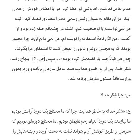
مدیر عامل نداشتم. اما وقتی او امضا کرد، مرا با امضای خودش از همان
ابتدا در آن مقام به عنوان رئيس رسمی دفتر اقتصادی تنفیذ کرد، البته
من نمی‌توانستم با او صحبت کنم. اشک در چشمانم حلقه زده بود و او
گفت: «من الآن نامهٔ استعفایم را نوشته ام. من نمی‌دانم آن‌ها چرا مجبور
بودند که به مجلس بروند و قانون را عوض کنند تا استعفای مرا بگیرند،
چون من قبلاً چند بار تقدیمش کرده بودم». و سپس [ص. ۶] ابتهاج رفت.
شکر خدا، پس از او، خسرو هدایت مدیر عامل سازمان برنامه و وزیر بدون
وزارت‌خانهٔ مسئول سازمان برنامه شد.
س: چرا شکر خدا؟
ج: «شکر خدا»‌ به خاطر هدایت، چرا که ما محتاج یک دورهٔ آرامش بودیم،
ما نیازمند یک دورهٔ التیام زخم‌هایمان بودیم. ما محتاج ‌دوره‌ای بودیم که
سازمان از طریق کوشش آرام بتواند ثبات به دست آورده و ریشه‌هایش را