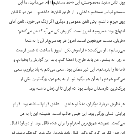
روز. تلفن سفید مخصوصش، این «خط مستقیم
[4]
». می‌دانید، ما این
سیستم تماس مستقیم داخلی را از طریق تلفن‌ها داشتیم. – من دو تا تلفن
روی میزم داشتم، یکی تلفن عمومی و دیگری اگر زنگ می‌خورد، تلفن آقای
ابتهاج بود: «سررسید امروز است، گزارش کی می‌آید؟» من می‌گفتم:
«قربان، دست حروفچین است، امروز هر چه سریع‌تر آن را به شما
می‌رسانم». او می‌گفت: «فراموش نکن، امروز تا ساعت ۵ عصر فرصت
داری، نه بیشتر. من باید طرح را امضا کنم، باید این گزارش را بخوانم، و
نامه‌ها را بفرستم». این غیر ممکن بود. سعی می‌کنم به یاد بیاورم، سعی
می‌کنم خودم را به آن جو برگردانم. او به زعم من، بزرگ‌ترین، یکی از
بزرگ‌ترین کارمندان دولت بود که ایران تا آن زمان داشته بود.
هر نظرش دربارهٔ دیگران، مثلاً او عاشقِ… عاشق قوام‌السلطنه بود. قوام
برایش انسان بزرگی بود، این خیلی جالب است. همیشه این را به من
می‌گفت. همیشه عمیق‌ترین احترام را برای علاء قائل بود. او دربارهٔ اقبال
این طور فکر می‌کرد که دکتر اقبال باید شهردار یک شهر کوچک باشد، نه