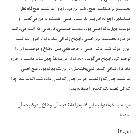
نخست‌وزیر مملکت. هیچ وقت این مرد را باور نداشت. هیچ‌گاه نظر
مساعدی راجع به این بشر نداشت. امینی، همیشه به من می‌گفت، او
دوست چهل‌سالهٔ امینی بود، دوست صمیمی، تا زمانی که البته می‌دانید،
در دورهٔ نخست‌وزیری امینی، ابتهاج زندانی شد، و او تا امروز نتوانسته
این را درک کند. دکتر امینی با حرف‌هایی مثل اوضاع و موقعیت این را
توجیه کرد، ابتهاج می‌گوید: «نه، او از من سابقهٔ چهل ساله داشت و اجازه
داد مرا زندانی کنند. نمی‌بخشمش». این یک بهانه بود، هیچ اصلی
نداشت، چنان‌که واقعیت امر نیز چنان که نشان داده شد، اثبات شد؛ چرا
که کل قضیه یک کمدی احمقانه بود.
س: شاید شما بتوانید این قضیه را بشکافید، آن اوضاع و موقعیت، آن
استعفا.
[ص. ۳]