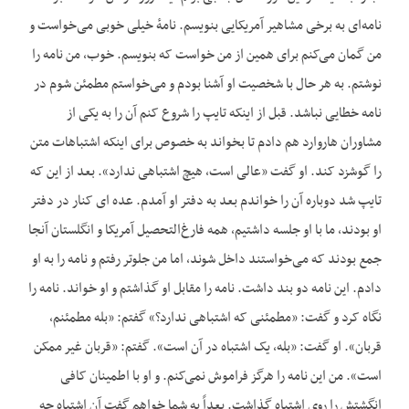
نامه‌ای به برخی مشاهیر آمریکایی بنویسم. نامهٔ خیلی خوبی می‌خواست و
من گمان می‌کنم برای همین از من خواست که بنویسم. خوب، من نامه را
نوشتم. به هر حال با شخصیت او آشنا بودم و می‌خواستم مطمئن شوم در
نامه خطایی نباشد. قبل از اینکه تایپ را شروع کنم آن را به یکی از
مشاوران هاروارد هم دادم تا بخواند به خصوص برای اینکه اشتباهات متن
را گوشزد کند. او گفت «عالی است، هیچ اشتباهی ندارد». بعد از این که
تایپ شد دوباره آن را خواندم بعد به دفتر او آمدم. عده ای کنار در دفتر
او بودند، ما با او جلسه داشتیم، همه فارغ‌التحصیل آمریکا و انگلستان آنجا
جمع بودند که می‌خواستند داخل شوند، اما من جلوتر رفتم و نامه را به او
دادم. این نامه دو بند داشت. نامه را مقابل او گذاشتم و او خواند. نامه را
نگاه کرد و گفت: «مطمئنی که اشتباهی ندارد؟» گفتم: «بله مطمئنم،
قربان». او گفت: «بله، یک اشتباه در آن است». گفتم: «قربان غیر ممکن
است». من این نامه را هرگز فراموش نمی‌کنم. و او با اطمینان کافی
انگشتش را روی اشتباه گذاشت. بعداً به شما خواهم گفت آن اشتباه چه