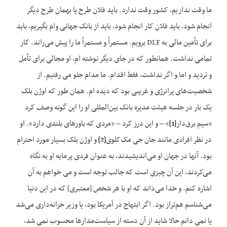
ما وقت نداریم، کشور وقت ندارد. باید فلان طرح یا بهمان طرح دیگر
انجام شود، باید فلان کار انجام شود، باید از بانک جهانی وام بگیریم، باید
برای تأمین مالی به DLF برویم. مستمراً و مستمراً ما را پیش می‌راند. کار
تمامی نداشت. همانطور که در جای دیگر نوشته ام، او مجالی برای تأمل
و تردید و اما و اگر نداشت، فقط اقدام. ما مدام جلو می رفتیم. از
شخصیت‌های پرانرژی و غریبی بود که دیده ام. همان طور که اوژن بلک
یک بار در جلسه هیئت مدیره بانک بین‌المللی او را این گونه وصف کرد
«سیم‌ برق‌دار
[1]
» – و این درز کرد – «مردی که باورهای بلندی دارد». او
در نظر افرادی مانند جان جی مک‌کلوی
[2]
و اوژن بلک بسیار مورد احترام
بود. آنها در جهان او می‌اندیشیدند، به عنوان فردی پرمایه او به نگاه
می‌کردند، این آن چیزی است که جالب توجه است و می خواهم به آن
اشاره کنم. و خدا می‌داند که او با هر شخص [معتبری] که در این دنیا
می‌شناسم هم‌تراز بود. اگر ابتهاج در آمریکا بود، یا وزیر خزانه‌داری می‌شد
یا نمی دانم حالا شاید از آن دسته از سیاست‌مدارها محسوب نمی شد،