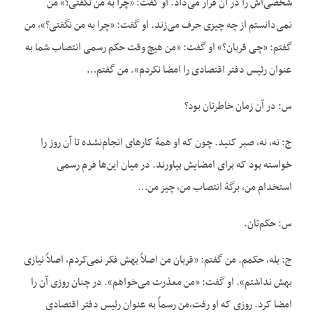
شخصی‌اش را در آن قرار می‌داد. او گفت: «چرا به من نگفتی؟» من
نمی‌دانستم از چه چیزی حرف می‌زند. او گفت: «چرا به من نگفتی؟»، من
گفتم: «چی قربان؟» او گفت: «من هیچ وقت حکم رسمی انتصاب شما به
عنوان رئیس دفتر اقتصادی را امضا نکردم». من گفتم…
س: در آن زمان خاطرتان بود؟
ج: نه، نه، صبر کنید. چون که او همهٔ کارهای انجام‌نشده تا آن روز را
خواسته بود که برای امضایش بیاورند. در میان این‌ها فرم رسمی
استخدام من، برگهٔ انتصاب من، چیز من…
س: حکم‌تان.
ج: بله، حکمم. من گفتم: «قربان من اصلاً بهش فکر نمی‌کردم، اصلاً نیازی
بهش نداشتم». او گفت: «من معذرت می‌خواهم». در چنان روزی آن را
امضا کرد. روزی که او رفت،‌من رسماً به عنوان رئیس دفتر اقتصادی