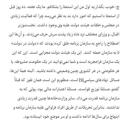
ج: خوب، بگذارید اول من این استعفا را بشکافم. ما یک هفته، ده روز قبل
از استعفا دانستیم که امور دارد بد به نظر می‌‌رسد چرا که فعالیت زیادی
در مجلس و حلقات هیئت دولت علیه وی وجود داشت. نخست‌وزیر
اقبال، و وزرای مختلف نزد شاه زیاد پشت سرش حرف می‌زدند. و آن‌ها این
اصطلاح را راجع به سازمان برنامه خلق کرده بودند که «دولت در دولت»
تا به سازمان حمله کنند. این یک هیئت دولت مجزایی است. این که این
یک سازمان فرامجریه است و شما نمی‌توانید در یک حکومت مشروطه، یا
هر حکومتی در هر کشوری چنین وضعیتی داشته باشید. البته همهٔ این‌ها،
مسائل نهادهای سیاسی
[5]
است، منظورم این است همان طور که قبلاً
گفتم، مسئلهٔ توزیع قواست. مسئلهٔ اعتبارات مالی بود، پولی که به
سازمان برنامه قدرت می‌داد. سایر وزارت‌خانه‌ها چنین قدرت زیادی
نداشتند. بنابراین تحریکات از طریق افراد فراوانی علیه سازمان برنامه و
ابتهاج برای سال‌ها ادامه داشت و او سر موضع خود ایستاده بود.