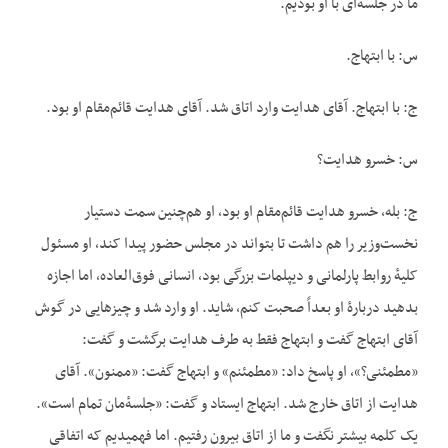
ما در جلسه‌ای با او بودیم.
س: با ابتهاج.
ج: با ابتهاج. آقای هدایت وارد اتاق شد. آقای هدایت قائم‌مقام او بود.
س: خسرو هدایت؟
ج: بله، خسرو هدایت قائم‌مقام او بود، او هم‌چنین سمت دستیار
نخست‌وزیر را هم داشت تا بتواند در مجلس حضور پیدا کند، او مسئول
کلیهٔ روابط پارلمانی و دیپلمات بزرگی بود، انسانی فوق‌العاده، اما اجازه
بدهید دربارهٔ او بعداً صحبت کنم، شاید. او وارد شد و چیزهایی در گوش
آقای ابتهاج گفت و ابتهاج فقط به طرف هدایت برگشت و گفت:
«مطمئنی؟»، او پاسخ داد: «مطمئنم» و ابتهاج گفت: «ممنون». آقای
هدایت از اتاق خارج شد. ابتهاج ایستاد و گفت: «جلسهٔ‌مان تمام است».
یک کلمه بیشتر نگفت و ما از اتاق بیرون رفتیم. اما فهمیدیم که اتفاقی