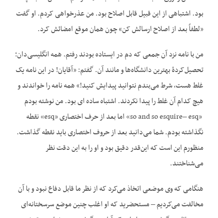
بود. اشتباهی از این قبیل قابل اصلاح بود. من عذرخواهی کردم. او گفت
«لطفاً بعد از اصلاح ارسالش کن» چون همان موقع امضائش کرد.
من با نامه نزد آن جمعی که دم در ایستاده بودند رفتم. همه انگلیسی‌دان؛
تحصیل‌کردهٔ بهترین دانشگاه‌ها و مانند آن. گفتم: «آقایان! در این نامه یک
غلط هست، شرط می‌بندم نتوانید پیدایش کنید!» همه نامه را خواندند و
هیچ کدام آن غلط را پیدا نکردند. اشتباه ساده ای بود. من نوشته بودم
«so and so esquire– esq» اما بعد از حرف اختصاری «esq» نقطه
نگذاشته بودم. شما می‌دانید بعد از حروف اختصاری باید نقطه گذاشت.
منظورم این است که این‌قدر دقیق بود و او را به این دقت نظر
می‌شناختند.
هنگامی که وی موضعی اتخاذ می‌کرد که از نظر ما قابل دفاع نبود و با آن
مخالفت می‌کردیم – مستحضرید که او اغلب چنین موضع سرسختانه‌ای