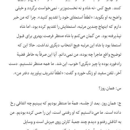
کنند. هیچ کس -نه شاه و نه نخست‌وزیر- نمی‌خواست برگردد و خیلی
واضح به او بگوید: «لطفاً استعفای خود را تقدیم کنید». چرا که من خبر
دارم که ابتهاج چندین مرتبه، استعفایش را تقدیم کرده بود، اما شاه
نپذیرفته بود. من گمان می‌کنم یا شاه منتظر فرصت بهتری برای قبول
استعفا بود یا شاه این مرتبه هیچ انتخاب دیگری نداشت. حالا این که
توضیح واقع ماجرا چه بوده، من نمی‌دانم. آیا این صرفاً به خاطر قضیهٔ
رادفورد بوده یا چیز دیگری؟ خوب، این شد. ما همه منتظر نشستیم. دست
آخر، تلفن سفید او زنگ خورد و گفت: «لطفاً تشریف بیاورید دفتر من».
س: همان روز؟
ج: همان روز. بعد از جلسه، همهٔ ما منتظر بودیم که ببینیم چه اتفاقی رخ
داده است. ما می‌دانستیم که او رفتنی است،‌ این را حس کرده بودیم. من
به اتاقش رفتم و دیدم چند جعبهٔ کارتن روی میزش است و وسایل