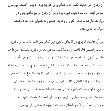
آن زمان اگر اشتباه نکنم، قائم‌مقام وزیر خارجه بود. دومی، کنت ایورسون
که در ابتدا نمایندهٔ بنیاد فورد بود و در آن زمان او نیز مأموریتی در
وزارت خارجه داشت. یکی از وظایف مگهی به عنوان قائم‌مقام وقت،
سیاست نفتی بود.
در آن جلسه، ابتهاج در انتهای بالایی میز کنفرانس بلند نشست، رادفورد
دست راستش (بلافاصله راست) نشست، من بغل رادفورد نشستم. در طرف
مقابل مگهی، کن ایورسون، دکتر مقدم و در این سمت، کنار من، آقای
هانسن نشسته بود. بعد از تعارفات ابتدایی توسط ابتهاج که به این معنا او
بسیار هم مؤدب بود، دریاسالار رادفورد با این کلمات شروع کرد که «من
این‌جا هستم تا نیازهای نظامی ایران را بررسی کم و با مقامات مختلف
راجع به آن صحبت کنم و نگاهی به مقتضیات توسعهٔ ایران بکنم و با شما
صحبت کنم و خلاصه‌ای از آن‌چا در جریان است دریافت کنم». به
مجردی که [ص. ۴] دریاسالار صحبت دربارهٔ قصدش برای بررسی