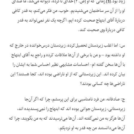
زیاد بود.
[3]
زمانی که او [ص. ۲] خدای ناکرده، دیوانه می‌شد، ما صدای
او را از آن سر ساختمان می‌شنیدیم. خوب، من فکر می‌کنم، به قدر کافی
دربارهٔ آقای ابتهاج صحبت کرده ایم، اگرچه یک نفر نمی‌تواند به قدر
کافی دربارهٔ وی صحبت کند.
س: اما اغلب زیردستان تحصیل‌کرده، زیردستان درس‌خوانده در خارج که
او داشته بود – و من با برخی از آن‌ها ملاقات کرده و راجع به آقای ابتهاج
با آن‌ها سخن گفته ام- احساسات مشابهی نظیر احساس شما به ایشان را
بیان کرده اند. این زیردستانی که از او ناراضی بوده اند، کجا هستند؟ این
ناراضی‌ها چه کسانی بودند؟
ج: صادقانه، من فرد نامناسبی برای این پرسشم، چرا که اگر آن‌جا
زیردستانی، زیردستان جوانی بوده اند که ابتهاج را نمی‌پسندیده اند،
آن‌ها هرگز به من نمی‌گفته اند. آن‌ها می‌ترسیدند که به من بگویند، چرا که
آن‌ها می‌دانستند من چه قدر به او نزدیکم.