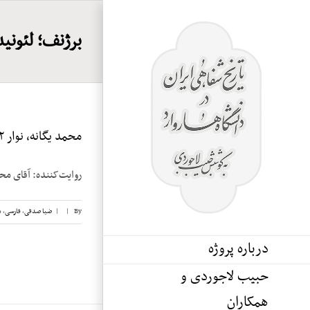
Ski
t
برژنف؛ لئونید
conten
محمد یگانه، نوار ۲
روایت‌کننده: آقای محمد یگانه تاریخ مصاحبه: 
By
|
|
ضیا صدقی
,
فارسی
,
م
درباره پروژه
حبیب لاجوردی و
همکاران