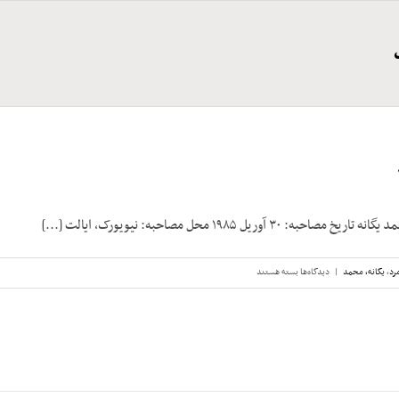
۳۰ آوریل ۱۹۸۵ محل مصاحبه: نیویورک، ایالت [...]
برای
رد
,
یگانه، محمد
|
دیدگاه‌ها
بسته هستند
محمد
یگانه،
نوار
۲