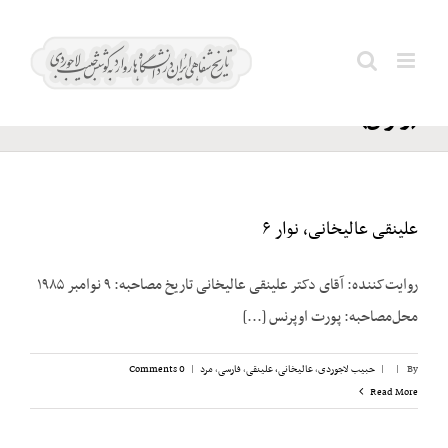
Ski
دوگل؛
t
Search
شارل
conten
for:
(ژنرال)
علینقی عالیخانی، نوار ۶
روایت‌کننده: آقای دکتر علینقی عالیخانی تاریخ مصاحبه: ۹ نوامبر ۱۹۸۵
محل‌مصاحبه: پورت اوپرنس [...]
By
|
|
حبیب لاجوردی
,
عالیخانی، علینقی
,
فارسی
,
مرد
|
0 Comments
Read More