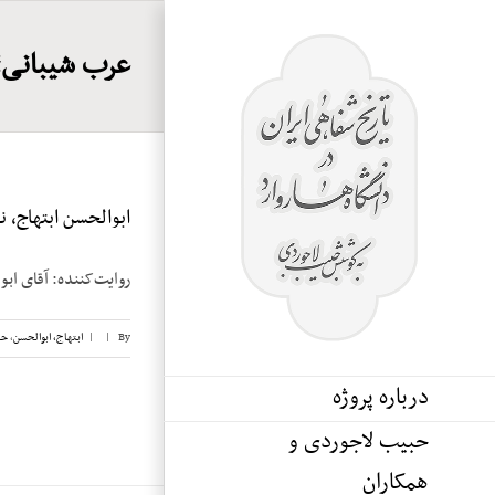
Ski
t
عرب شیبانی؛
conten
ابوالحسن ابتهاج، نوار
روایت‌کننده: آقای ابوالحسن ابتهاج تاریخ م
By
|
|
ابتهاج، ابوالحسن
,
حب
درباره پروژه
حبیب لاجوردی و
همکاران