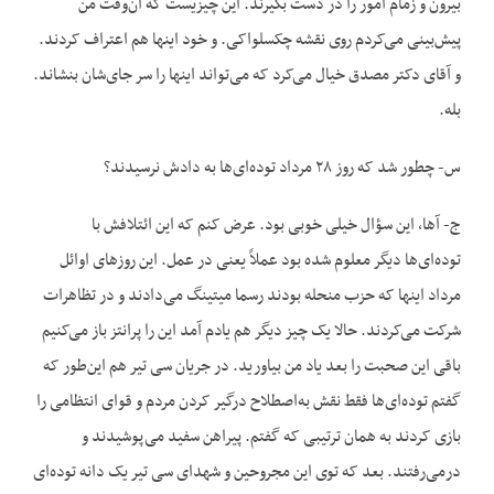
بیرون و زمام امور را در دست بگیرند. این چیزیست که آن‌وقت من
پیش‌بینی می‌کردم روی نقشه چکسلواکی. و خود اینها هم اعتراف کردند.
و آقای دکتر مصدق خیال می‌کرد که می‌تواند اینها را سر جای‌شان بنشاند.
بله.
س- چطور شد که روز ۲۸ مرداد توده‌ای‌ها به دادش نرسیدند؟
ج- آها، این سؤال خیلی خوبی بود. عرض کنم که این ائتلافش با
توده‌ای‌ها دیگر معلوم شده بود عملاً یعنی در عمل. این روزهای اوائل
مرداد اینها که حزب منحله بودند رسما میتینگ می‌دادند و در تظاهرات
شرکت می‌کردند. حالا یک چیز دیگر هم یادم آمد این را پرانتز باز می‌کنیم
باقی این صحبت را بعد یاد من بیاورید. در جریان سی تیر هم این‌طور که
گفتم توده‌ای‌ها فقط نقش به‌اصطلاح درگیر کردن مردم و قوای انتظامی را
بازی کردند به همان ترتیبی که گفتم. پیراهن سفید می‌پوشیدند و
درمی‌رفتند. بعد که توی این مجروحین و شهدای سی تیر یک دانه توده‌ای