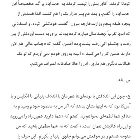
کودتا کردند. آقای بنش را تبعید کردند به احمدآباد پراگ، مخصوصاً این
احمدآباد را گفتم، و بعد هم پسر مازاریک را هم کشند انداختندش از
پنجره طبقه پنجم وزارت‌خارجه بیرون، گفتند خودکشی کرده. و استقلالی
که اینها تقریباً نهصد سال مبارزه کرده بودند برای به دست آوردنش از بین
رفت و چکسلواکی رفت پشت پرده ‌آهنین. گفتم که «جناب عالی هم الان
دارید همین کار را می‌کنید.» البته به روی خودم نمی‌آوردم که تو یک
خیالات دیگری هم داری. این را حالا صادقانه اعتراف می‌کنم.
س- بله.
ج- چون این ائتلافش با توده‌ای‌ها همزمان با ائتلاف پنهانی با انگلیس و با
آمریکا بود که به اینها نشان بدهد که اگر من به مقصود خودم رسیدم به
منافع شما لطمه‌‌ای نخواهم زد. گفتم که «شما دارید همین راه را می‌روید
و این راه عاقبتش همان است.» گفت که نه، شما مطمئن باشید که من
متوجه هستم و در موقعش می‌توانم جلوی اینها را بگیرم. این حرف را