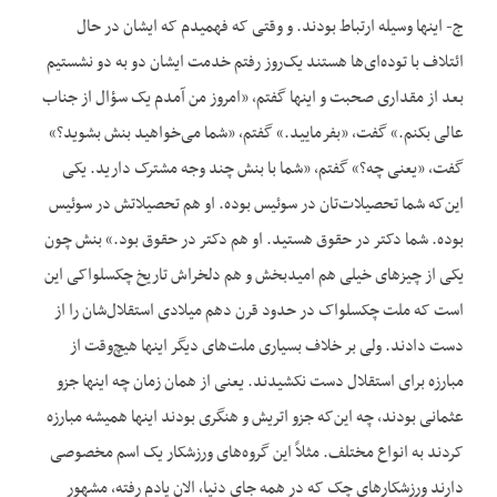
ج- اینها وسیله ارتباط بودند. و وقتی که فهمیدم که ایشان در حال
ائتلاف با توده‌ای‌ها هستند یک‌روز رفتم خدمت ایشان دو به دو نشستیم
بعد از مقداری صحبت و اینها گفتم، «امروز من آمدم یک سؤال از جناب
عالی بکنم.» گفت، «بفرمایید.» گفتم، «شما می‌خواهید بنش بشوید؟»
گفت، «یعنی چه؟» گفتم، «شما با بنش چند وجه مشترک دارید. یکی
این‌که شما تحصیلات‌تان در سوئیس بوده. او هم تحصیلاتش در سوئیس
بوده. شما دکتر در حقوق هستید. او هم دکتر در حقوق بود.» بنش چون
یکی از چیزهای خیلی هم امیدبخش و هم دلخراش تاریخ چکسلواکی این
است که ملت چکسلواک در حدود قرن دهم میلادی استقلال‌شان را از
دست دادند. ولی بر خلاف بسیاری ملت‌های دیگر اینها هیچ‌وقت از
مبارزه برای استقلال دست نکشیدند. یعنی از همان زمان چه اینها جزو
عثمانی بودند، چه این‌که جزو اتریش و هنگری بودند اینها همیشه مبارزه
کردند به انواع مختلف. مثلاً این گروه‌های ورزشکار یک اسم مخصوصی
دارند ورزشکارهای چک که در همه جای دنیا، الان یادم رفته، مشهور