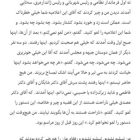
نه اول فرماندار نظامی و رئیس شهربانی و رئیس ژاندارمری، سه‌تایی
آمدند دیدن من و چیز کردند که آقای این اعلامیه شما خیلی خطرناک
است. ممکن است زد و خورد بشود کشتار بشود. چه بشود چه بشود. و
شما این اعلامیه را لغو کنید. گفتم، «من لغو نمی‌کنم.» بعد از آن‌ها، اینها
صبح اول وقت آمدند که خیلی هم صحبت کردیم. اینها رفتند. دو سه نفر
دیگر از همان دوستان جبهه و مجلس آمدند که آقا این خیلی خونریزی
می‌شود. چه می‌شود، چه می‌شود. گفتم، «هر چه می‌خواهد بشود اینها
خیانت کردند به سی تیر و حالا می‌آیند اشک تمساح بریزند. من هیچ
حاضر نیستم.» اینها رفتند پشت سرش آقای دکتر شایگان و آقای دکتر
فاطمی و شاید زیرک‌زاده یا حسیبی، نمی‌دانم، اینها آمدند. که آقای دکتر
مصدق خیلی ناراحت هستند از این قضیه و چیز و خلاصه، این دستور را
لغو کنید. گفتم، «ناراحت هستند به آن‌ها بگویند نیایند. من هیچ‌وقت این
دستور را لغو نخواهم کرد.» این روز قبل از روز مراسم بود.
من تسلیم نشدم. تسلیم نشدم و رفقای‌مان را هم خبر کرده بودند که