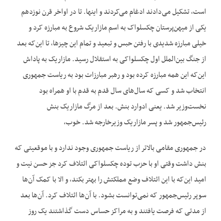
است، تشکیل می‌دادند ادغام می‌کردند و اینها. تا در اواخر قرن نوزدهم
یکی از میهن‌پرستان چکسلواک به اسم مازاریک شروع به مبارزه کرد و
خیلی مبارزه شدیدی با رفتن حبس و تبعید و تمام این چیزها، تا این‌که بعد
از جنگ بین‌الملل اول چکسلواکی به استقلال رسید. مازاریک به پاداش
این‌که این همه مبارزه کرده بود و رهبر مبارزات بود به ریاست جمهوری
انتخاب شد و کسی که سال‌های سال قدم به قدم با او همراه بود
نخست‌وزیر شد. یعنی ادوارد بنش. بعد از مرگ مازاریک بنش
رئیس‌جمهور شد و پسر مازاریک وزیرخارجه شد. خوب،
در جمهوری مقامی بالاتر از ریاست جمهوری وجود ندارد و با موقعیتی که
بنش داشت وقتی او با حزب توده چکسلواکی ائتلاف کرد جز حسن نیت و
امید این‌که با این ائتلاف وضع مملکتش را بهتر بکند، و الا با کمک آن‌ها
سوپر رئیس‌جمهور که نمی‌توانست بشود. با آن‌ها ائتلاف کرد. آن‌ها بعد
از مدتی که فرصت یافتند و به مراکز حساس دست گذاشتند یک روز