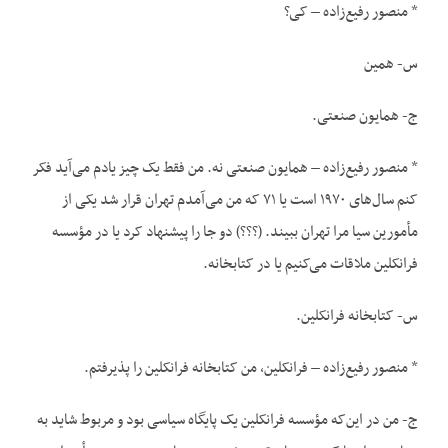
* منصور رفیع‌زاده – کی؟
س- همین
ج- همایون صنعتی.
* منصور رفیع‌زاده – همایون صنعتی نه. من فقط یک چیز یادم می‌آید فکر
کنم سال‌های ۱۹۷۰ است یا ۷۱ که من می‌آمدم تهران قرار شد یکی از
مأمورین سیا مرا تهران ببیند. (؟؟؟) دو جا را پیشنهاد کرد یا در مؤسسه
فرانکلین ملاقات می‌کنیم یا در کتابخانه.
س- کتابخانه فرانکلین.
* منصور رفیع‌زاده – فرانکلین، من کتابخانه فرانکلین را پذیرفتم.
ج- من در این‌که مؤسسه فرانکلین یک پایگاه سیاسی بود و مربوط شاید به