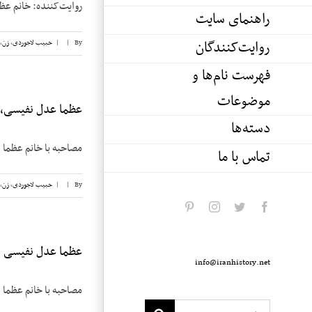
روایت‌کننده: خانم عظما عدل تاریخ مص
راهنمای سایت
روایت‌کنندگان
By
|
|
حبیب لاجوردی
,
زن
,
فهرست نام‌ها و
موضوعات
عظما عدل نفیسی، 
دسته‌ها
مصاحبه با خانم عظما 
تماس با ما
By
|
|
حبیب لاجوردی
,
زن
,
pinterest
instagram
twitter
facebook
عظما عدل نفیسی
info@iranhistory.net
مصاحبه با خانم عظما ع