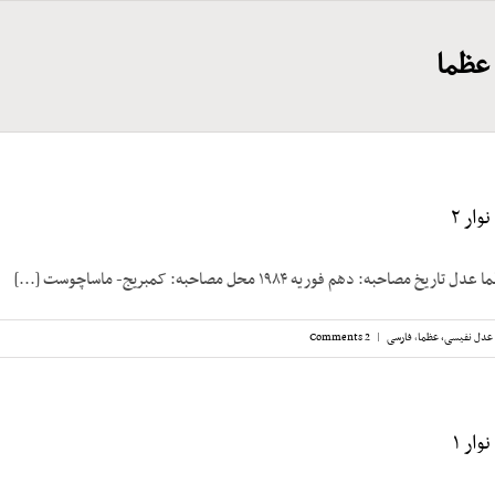
عظما
ار ۲
احبه: دهم فوریه ۱۹۸۴ محل مصاحبه: کمبریج- ماساچوست [...]
عدل نفیسی، عظما
,
فارسی
|
2 Comments
ار ۱