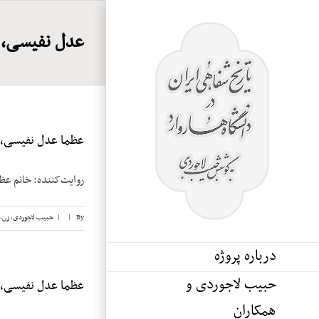
Ski
t
عدل نفیسی، 
conten
عظما عدل نفیسی، نو
روایت‌کننده: خانم عظما عدل تاریخ مص
By
|
|
حبیب لاجوردی
,
زن
,
درباره پروژه
حبیب لاجوردی و
عظما عدل نفیسی، نو
همکاران