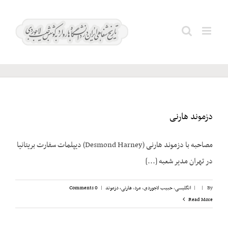
Ski
t
هارنی،
Search
conten
دزموند
for:
دزموند هارنی
مصاحبه با دزموند هارنی (Desmond Harney) دیپلمات سفارت بریتانیا
در تهران مدیر شعبه [...]
By
|
|
انگلیسی
,
حبیب لاجوردی
,
مرد
,
هارنی، دزموند
|
0 Comments
Read More