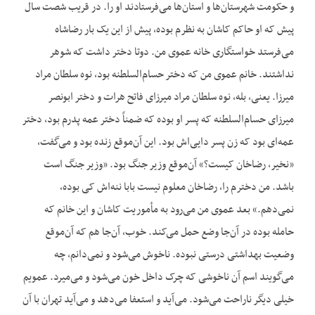
و حکومت شهرستان‌ها و استان‌ها می‌فرستادند او را. در قریب شصت سال
پیش که او حاکم کاشان به نظرم بوده، پیش از این یک بار رضاشاه
می‌فرستد خواستگاری خانه عموی من. دوتا دختر داشت که شوهر
نداشتند. خانم عموی من که دختر حسام‌السلطنه بود، نوه سلطان مراد
میرزا. یعنی، بله، نوه سلطان مراد میرزای فاتح هرات و دختر ابونصر
میرزای حسام‌السلطنه که پسر او بوده که ضمناً دختر عمه پدرم بود، دختر
عمه‌ای بود که زن پسر دایی‌اش بود. این آن‌موقع زنده بود و می‌گفت،
«نخیر، رضاخان کیست؟» آن‌موقع وزیر جنگ بود. «وزیر جنگ است
باشد. من دخترم را، رضاخان معلوم نیست بابا ننه‌اش کی بوده،
نمی‌دهم.» بعد عموی من می‌رود به مأموریت کاشان و این خانم که
حامله بوده در آن‌جا وضع حمل می‌کند. خوب، آن‌جا هم که آن‌موقع
وضعیت بهداشتی درستی نبوده. ناخوش می‌شود و نمی‌دانم، چه
می‌گویند اسم آن ناخوشی که چرک داخل خون می‌شود و می‌میرد. عمویم
خیلی دیگر ناراحت می‌شود. می‌آید و استعفا می‌دهد و می‌آید تهران با آن