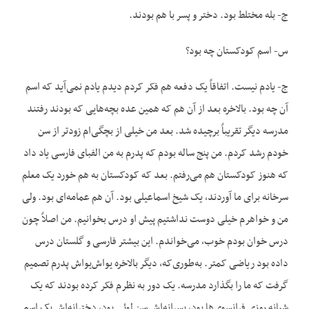
ج- بله مختلط بود. دختر و پسر با هم بودند.
س- اسم کودکستان چه بود؟
ج- یادم نیست. اتفاقاً یک دفعه هم فکر کردم دیدم یادم نمی‌آید که اسم
آن چه بود. بالاخره بعد از آن هم که همین عده بچه‌هایی که بودند رفتند
مدرسه دیگر تقریباً برچیده شد. بعد من خیلی از بچگی‌ام زودتر از سن
خودم رشد کردم. من پنج ساله بودم که پدرم به من الفبای فارسی یاد داد
که هنوز کودکستان هم می‌رفتم. بعد که کودکستان به هم خورد یک معلم
سرخانه برای ما آوردند، یک شیخ اسماعیلی بود. آن هم عمامه‌ای بود. ولی
من و خواهرم خیلی دوست نداشتیم پیش او درس بخوانیم. من اصلاً چون
درس خوان بودم خوب، می‌خواندم. این بیشتر فارسی و گلستان درس
داده بود ریاضی کمتر. به‌طوری‌که، دیگر بالاخره یواش‌یواش پدرم تصمیم
گرفت که ما را بگذارد مدرسه. یک دور به نظرم فکر کرده بودند که یک
شبانه روزی فرانسوی‌ها بود، پسرانه‌اش سن لوئی بود، دخترانه‌اش یک اسم