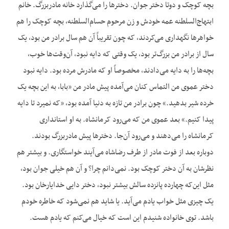
بچه کوچک و دوتا دختر جوان. دخترها را می‌گذارد خانه مادربزرگ. خانم
ابتهاج‌السلطنه عمه خودش و زن مرحوم حسام‌السلطنه، بچه کوچک را هم
خواهرها نگهداری می‌کردند، که چون تقریباً آن هم سال برادر من بود، یک
سال از برادر من بزرگ‌تر بود، یک وقتی که دایه نبود، آن‌وقت‌ها خوب،
بچه‌ها را به دایه می‌دادند، مخصوصاً او که مادرش مرده بود. دایه نبود
دختر عموی من التماس کنان می‌آمده پیش مادر من «بابا، به این بچه یک
خرده شیر بدهید.» چون برادر من تازه به دنیا آمده بود، «که نمیرد تا دایه
پیدا کنیم.» بعد عموی من که می‌رود کرمانشاه. به او استانداری
کرمانشاه را می‌دهند و می‌رود آن‌جا. دخترها پیش مادربزرگ بودند.
دوباره بعد از فوت مادر از طرف رضاشاه می‌آیند خواستگاری. و بیشتر هم
نظرشان به آن دختر کوچک بود. نمی‌دانم چرا؟ و آن هم خیلی جوان بود،
مثل این‌که چهارده پانزده سالش بیشتر نبود، دختر دایی خدایارخان بود.
یک چیزی مثل خواب یادم می‌آید. یا شاید هم نمی‌شود که خاطره خودم
باشد. توی خانواده شنیدم این است که خیال می‌کنم که یادم هست.