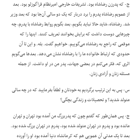
ج- که پدرزن رضاشاه بود. تشریفات خارجی امیرنظام قراگوزلو بود. بعد
از عمویم رضاشاه پدرم را برد دربار که یک دو سالی آن‌جا بود که بعد وزیر
شد. رضاشاه، شاید حالا نباید بگویم، بعد بگویم روابط رضاشاه با پدرم، چه
چیزهایی دوست داشت که برایش بخوانند تعریف کنند. اینها را که
موقعی که راجع به رضاشاه می‌گوییم. خواهیم گفت. بله. و این تا آن
حدودی که ارتباط خانواده ما را با رضاشاه نشان می‌دهد. بعدها می‌گویم
اثری که، فکر می‌کنم در بعضی جهات، پدر من در او داشت. از جمله
مسئله زنان و آزادی زنان.
س- پس به این ترتیب برگردیم به خودتان و لطفاً بفرمایید که در چه سالی
متولد شدید؟ و تحصیلات و زندگی بچگی؟
ج- پس همان‌طور که گفتم چون که پدربزرگ من آمده بود تهران و تهران
مانده بود و پدرم در تهران متولد شده بود، پدرم در تهران بزرگ شده بود.
بعد تا یک مدتی آن عمویی هم که کرمانشاه دنیا آمده بود او را آورده