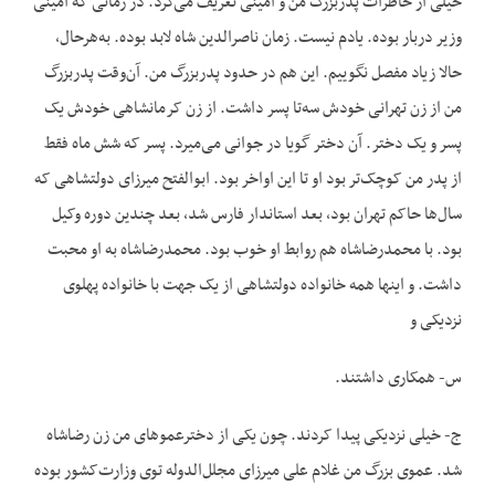
خیلی از خاطرات پدربزرگ من و امینی تعریف می‌کرد. در زمانی که امینی
وزیر دربار بوده. یادم نیست. زمان ناصرالدین شاه لابد بوده. به‌هرحال،
حالا زیاد مفصل نگوییم. این هم در حدود پدربزرگ من. آن‌وقت پدربزرگ
من از زن تهرانی خودش سه‌تا پسر داشت. از زن کرمانشاهی خودش یک
پسر و یک دختر. آن دختر گویا در جوانی می‌میرد. پسر که شش ماه فقط
از پدر من کوچک‌تر بود او تا این اواخر بود. ابوالفتح میرزای دولتشاهی که
سال‌ها حاکم تهران بود، بعد استاندار فارس شد، بعد چندین دوره وکیل
بود. با محمدرضاشاه هم روابط او خوب بود. محمدرضاشاه به او محبت
داشت. و اینها همه خانواده دولتشاهی از یک جهت با خانواده پهلوی
نزدیکی و
س- همکاری داشتند.
ج- خیلی نزدیکی پیدا کردند. چون یکی از دخترعموهای من زن رضاشاه
شد. عموی بزرگ من غلام علی میرزای مجلل‌الدوله توی وزارت‌کشور بوده