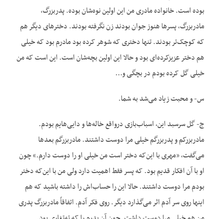
بوده است. خانواده مادری من این اولین نوه‌شان بوده. پدربزرگ،
مادربزرگ، پسرها هنوز جوان بودند زن نگرفته بودند. دخترهای دیگر هم
که کوچک‌تر بودند. تنها دختری که شوهر کرده بود مادرم بود که خیلی
هم دختر عزیزکرده‌ای بود و حالا این اولین بچه‌شان است. این است که من
خیلی گل کرده بودم در بچگی و…
س- و محبت زیاد می‌شد به شما.
ج- گل سرسبد این، اسباب‌بازی درواقع خاله‌ها و دایی‌هایم بودم.
مادربزرکم و پدربزرگم خیلی مرا دوست داشتند. مادربزرگم بعدها
می‌گفت، «مهری با این‌که دختر است من خیلی او را دوست دارم.» چون
او با آن افکار قدیم بود. که پسر فقط اهمیت دارد ولی من با این‌که دختر
بودم مرا دوست داشتند. حالا این را حساب‌اش را داشته باشید که هم
اینها روی سر آدم اثر می‌گذارد دیگر. روی فکر آدم. اتفاقاً مادربزرگ پدری
من هم خیلی مرا دوست داشت. چون آن پدرم را که ته‌تغاری بود