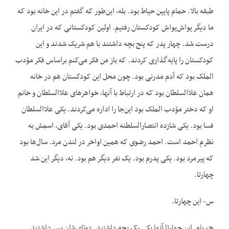
طبقه بالا. حمام پایین حیاط بود. بله، این‌طور که گفتم در این خانه بود که
ما دیگر یواش‌یواش کودکستان رفتیم. اولین کودکستانی که در ایران
درست شد. چهار پدر که پنج بچه داشتند با هم شریک شدند و این
کودکستان را پایه‌گذاری کردند. که باز من فکر می‌کنم براساس فکر مؤدب
الملک بود که آدم مدرنی بود. چون محل این کودکستان هم در خانه
همان علا‌السلطان بود که در ارتباط با آنها، خواهرهای علا‌السلطان و خانم
او که دختر مؤدب الملک بود این‌جا را اداره می‌کردند. یکی علا‌السلطان
فسا بود. یکی شازده انتصار‌السلطنه احمدی بود. یکی آقای، اسمش به
نظرم احمد است. احمد رضوی که همین اواخر در لندن مرد. سال‌ها بود
که پیرمرد بود. یکی پدرم بود. یک نفر دیگر هم بود. نه، دیگر این شد
چهارتا.
س- این چهارتا.
ج- بله. این چهارتا آنها یکی یک بچه داشتند. دوتای‌شان پسر داشتند.