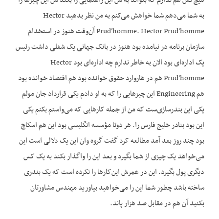
هیچ‌کس هم ندارم که بتواند به من این راهنمایی را بکند من این چیزها را
به شما می‌دهم شما خواهش می‌کنم به من نظر بدهید Hector
Prud’homme. Hector Prud’homme آن‌وقت هنوز در استخدام
سازمان برنامه در نیامده بود هنوز در بانک جهانی یک شغلی داشت رئیس
یک اداره‌ای بود الان به خاطر ندارم چه اداره‌ای بود Hector
Prud’homme هم در هاروارد حقوق خوانده بود هم اقتصاد خوانده بود
هم Engineering این چیزهایی را که به او دادم یکی قرارداد جان مولم
یکی این بندرسازی‌ست که من از جمله کارهایی که می‌واستم بکنم یکی
این بود بنادر خلیج فارس را. هر دوتا مؤسسه انگلیسی بود این هم اسکاچ
بود چند روز بعد آمد مطالعه کرد گفت گروه وان این یک دلالی است این
می‌خواهد یک چیزی از شما بگیرد و بعد این را واگذار بکند به یک کس
دیگری پول بگیرد. این در عمرش این‌کارها را نکرده است که یک بندری
ساخته باشد چطور شما این را می‌خواهید بیاورید مهندس مشاورتان
بکنید آن هم در مقابل صد هزار پاند.