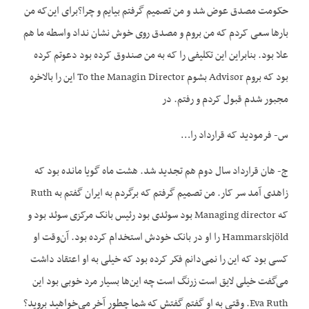
حکومت مصدق عوض شد و من تصمیم گرفتم بیایم و چرا؟‌برای این‌که من
بارها سعی کردم که من بروم و مصدق روی خوش نشان نداد واسطه ما هم
علا بود. بنابراین این تکلیفی را که به من صندوق کرده بود دعوتم کرده
بود که بروم Advisor بشوم To the Managin Director این را بالاخره
مجبور شدم قبول کردم و رفتم. در
س- فرمودید که قرارداد را…
ج- هان قرارداد سال دوم هم تجدید شد. هشت ماه گویا مانده بود که
زاهدی آمد سر کار. من تصمیم گرفتم که برگردم به ایران گفتم به Ruth
که Managing director بود سوئدی بود رئیس بانک مرکزی سوئد بود و
Hammarskjöld را او در بانک خودش استخدام کرده بود. آن‌وقت او
کسی بود که این را نمی‌دانم فکر کرده بود که خیلی به او اعتقاد داشت
می‌گفت خیلی لایق است زرنگ است چه این‌ها بسیار مرد خوبی بود این
Eva Ruth. وقتی به او گفتم گفتش که شما چطور آخر می‌خواهید بروید؟