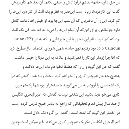
من حق دارم خاتمه بدهم قراردادش را ملغی بکنم. آن بعد هم کارمزدش
گفت این کارمزدها زیاد است این‌قدر به نظرم یک ثلث از کار مزد این‌ها را
کم کرد. این را آن دفتریان که آن شب این‌جا بود او خیلی اطلاعات کامل
دارد جزئیاتش. برای این‌که آن تمام این‌ها را می‌داند اما حداقل یک ثلث
بود که کم کرد. بنابراین مجهز با این چیزهایی را که به من (؟؟؟) Brian
Calhoun داده بود رفتیم توی جلسه همین شورای اقتصاد. باز مطرح کرد
که آقا چرا زودتر این‌کار را نمی‌کنید و علاقه به این دوتا را خیلی داشت
گفتم که من این گروه وان را که مطلقاً نخواهم داد این‌ها دلالند و
به‌هیچ‌وجه من همچین کاری را نخواهم کرد. بحث زیاد شد. گفتم که من
یک اشخاصی را آوردم به من می‌گویند با صدهزار لیره شما یک‌همچین
کاری می‌خواهید بکنید این شدنی نیست گفتش که امیرالبحری انگلیس
از صد سال پیش تمام تحقیقاتی که راجع به بنادر خلیج فارس کرده است
در اختیار این گروه گذاشته است. گفتم این گروه یک دلال است
امیرالبحری انگلیس مگریک همچین کاری می‌کند. غیرممکن است چنین