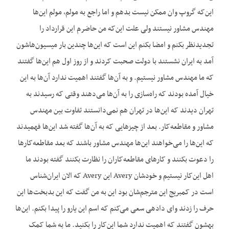
این‌که گروپ وان ممکن نیست بدهم و اما راجع به مولم، مولم این‌ها
مهندس مشاور نیستند ولی علت این‌که من حاضرم این قرارداد را
تجدیدنظر بکنم و امضا بکنم این است که این‌ها چندین بار میسیون‌هاشون
آمد به ایران نشستند با دولت صحبت کردند و از روز اول هم این‌ها گفتند
که ما مهندس مشاور نیستیم. و به آن‌ها گفتند اهمیت ندارد آن‌ها به این
خیال آمده بودند که راه‌سازی را به آن‌ها می‌دهند وقتی که رسیدند به
تهران دیدند که این‌ها در تهران هم نمی‌دانستند تفاوت بین مهندس
مشاور و مقاطعه‌کار. بعد از چیزهایی که به آن‌ها گفته شد این‌ها فهمیدند
که این‌ها را می‌خواهند این‌ها مهندس مشاور باشند که بعد مقاطعه‌کارها
را دعوت بکنند و کارهای مقاطعه‌کاران را نظارت بکنند گفته بودند ما
اهل این‌کار نیستیم و خودشان Avery این Avery که الان ایران‌شناس
است در کمبریج این مترجم‌شان بود این به من گفت که این بدبخت‌ها این
حرف را زدند وای دادهی سعی می‌کنم که اسم این یارو را پیدا بکنم. این‌ها
بهشون گفتند که اهمیت ندارد شما این‌کار را بکنید. ما به شما کمک