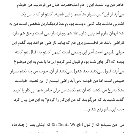
خاطر من برداشتید این را هم اعلیحضرت خیال می‌فرمایید من خوشم
می‌آید از این؟ من بسیار متأسفم از این قضیه. گفتم او که با من یک
آشنایی داشت یک کمی دوست بودیم علا نزدیک‌ترین شخصی است من به
علا ایمان دارم اما یقین دارم علا هم بیچاره ناراضی است و حق هم دارد
ناراضی باشد هر نخست‌وزیری هم که بیاید ناراضی خواهد بود گفتم این
خیلی طبیعی است آخر این وضعی است کهمن گفتم به اقبال هم گفته
بودم که اگر جای شما بودم قبول نمی‌کردم این‌ها با علم به این موضوع
می‌آیند قبول می‌کنند بعد عدول می‌کنند از آن. خوب من چه بکنم بسیار
طبیعی است اما من خوشم نمی‌آید راضی نیستم از این قضیه. خواست
مثلاً به رخ من بکشد که آن هم نگفت من برای خاطر شما این‌کار را کردم
گفت شنیدید که می‌گویند که من این‌کار را کردم؟ به این طرز بیان کرد
خب این مانع رفع شد و…
س- من شنیدم که از قول Sir Denis Wright که ایشان بعد از چند ماه