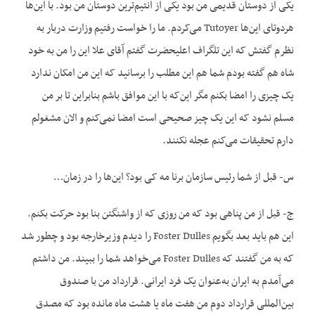
یکی از دوستان قدیمی من بود یکی از انتیم‌ترین دوستان من بود. با این‌ها
هردوتای این‌ها Tutoyer می‌کردم. ما را خواست رفتیم وزارت دربار به
نظرم گفتش که این تلگراف اعلیحضرت گفتم آقای علا این را من به خود
شاه هم گفته بودم شما هم این مطلب را برسانید که این من امکان ندارد
یک چیزی را امضا بکنم مگر این‌که با این موافق باشم بنابراین تا بر من
مسلم نشود که این یک چیز صحیحی است امضا نمی‌کنم و الان مشغولم
دارم تحقیقات می‌کنم عجله نکنند.
س- قبل از شما رئیس سازمان برنا مه کی بود؟ این‌ها را در زمان…
ج- قبل از من پناهی بود که من روزی که از واشنگتن بنا بود حرکت بکنم.
این هم باید بعد بگویم Foster Dulles را دیدم وزیرخارجه بود و چطور شد
که به من گفتند که Foster Dulles می‌خواهد شما را ببیند. من داشتم
می‌آمدم به ایران به‌عنوان یک فرد ایرانی. قرارداد من با صندوق
بین‌المللی قرارداد دوم من هفت ماه یا هشت ماه مانده بود که مصدق