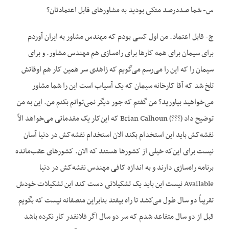
س- شما صددرصد متکی بودید به مشاورهای قابل اعتمادتان؟
ج- قابل اعتماد. من اول کسی بودم که مهندس مشاور به ایران آوردم
برای سیمان برای همه کارها برای راه‌سازی هم مهندس مشاور. و برای
سیمان را که این را می‌رسم می‌گویم که زاهدی سر همین کار هم اوقاتش
تلخ شد که آقا کارخانه سیمان که یک آسیاب است این را شما مشاور
می‌خواهید بیاورید؟ من گفتم که جور دیگر نمی‌توانم بکنم من. این به من
توضیح داد (؟؟؟) Brian Calhoun که این‌کار یک مقدماتی می‌خواهد الاً
نقشه‌کش باید این استخدام بکند الان استخدام نقشه‌کش در دنیا آسان
نیست برای این‌که خیلی از کشورها هستند که الان. کشورهای عقب‌مانده
برنامه راه‌سازی دارند و به اندازه کافی مهندس نقشه‌کش در دنیا
Available نیست این باید یک تشکیلاتی دست کند این تشکیلات خودش
تقریباً دو سال طول می‌کشد تا راه بیفتد بنابراین منصفانه نیست که بگویم
قبل از دو سال متقاعد شدم که سر دو سال اگر فلانقدر کار نکرده باشد