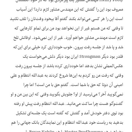
Henry Pooly مهندس مشاور یک پیرمردی بود که در خود انگلستان
معروف بود این را گفتش که این مهندس مشاور لازم دارد؟ این آسیاب
است این را هر کسی می‌تواند بکند گفتم آقا بیخود وقت‌تان را تلف نکنید
تا وقتی که من هستم غیر از این نخواهد بود من برای تمام کارهایی که
لازم است مهندس مشاور خواهم آورد. غیر از این نمی‌شود. اوقاتش تلخ
شد و پا شد از جلسه رفت بیرون. خوب خودداری کرد خیلی برای این‌که
قلدر بود دیگر Strongman ایران بود دیگر دلش می‌خواست یک
عکس‌العملی نشان بدهد اما خودداری کرده باشد از جلسه بیرون رفت
وقتی که رفت من رو کردم به این‌ها شروع کردند به عبدالله انتظام و علی
امینی آن دوتا که حق با شما است. گفتم حق با من است؟ اما چرا
نمی‌گویید آخر؟ می‌ترسید از او؟ جلویش بگویید وقتی که این بین من و او
گفت‌وگو هست چرا ساکت می‌مانید. عبدالله انتظام رفت پیش او رفته
بود توی دفتر خودش آمد و گفتش که گفته است یک جلسه‌ای تشکیل
بدهید به ریاست خود عبدالله انتظام و این نمایندگان بانک جهانی را هم