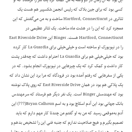
این بود که آن زمان در دو وهله به من کمک کرد یک نفر را فرستاد که او
کسی بود که برای جین بلاک که رئیس انجمن شکسپیر هم هست یک
تئاتری در Hartford, Connectiucut ساخت و به من می‌گفتش که این
معجزه کرد که این را در هشت ماه ساخت. یک تئاتر عظیمی در
Hartford, Connectiucut هست. Binger این East Riverside Drive
را در نیویورک او ساخته است و خیلی‌خیلی برای La Guardia کار کرده
بود که خیلی‌خیلی هم برای La Guardia احترام داشت که چه‌قدر پشت
کار داشت و کمک کرد که یک چیزهایی در نیویورک انجام بشود. که در
یکی از سفرهایی که رفتم آمده بود در فرودگاه که مرا برد این نشان داد که
یک پلاکی هم بود در همان East Riverside Drive که روی پلاک نوشته
بود که مهندسش Binger است. یک نفر دیگر هم فرستاد که سرمهندس
بانک جهانی بود این آدم اسکاچ بود و به اسم Bryan Calhoun(???) این
آدم به‌موقعی رسید که من به او گفتم من چندتا کار مهم دارم که باید
تصمیم بگیرم و هیچ صلاحیت ندارم که جنبه فنی این را تشخیص بدهم و