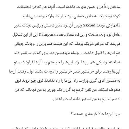
ساختن راه‌آهن و حسن شهرت داشته است. آنچه هم که من تحقیقات
کرده بودم یک اشخاص حسابی بودند از دانمارک بودند می‌دانید
دانمارکی بودند Saxied رئیس آن بود مدیرعاملش و رئیس هیئت مدیر
عامل بود و Comsax و این Kampman and Saxied این از این تشکیل
می‌شد که دو نفر شریک بودند که این هیئت مشاورین را و بانک جهانی
هم این‌ها را قبول داشت از جمله مهندسین مشاوری که در سرتاسر دنیا
شناخته بود یکی هم این‌ها بود. این‌ها را خواستم و با آن‌ها قرارداد بستم
این‌ها رفتند برای خرمشهر بندر خرمشهر را درست بکنند اول. رفتند آن‌جا
به دستور آقای گرزن وزارت راه این‌ها را راه ندادند توی چیز بروند توی
محوطه اسکله. من تلفن کردم به گرزن یک جوری به من فهماند که من
تقصیر ندارم به من دستور داده است زاهدی.
س- این‌ها حالا خرمشهر هستند؟