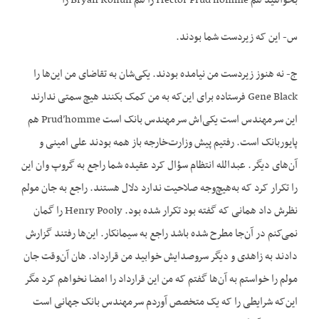
بخواهید هم Hector Prud’homme را هم Bryan Kohün را
س- این که زیردست شما بودند.
ج- نه هنوز زیردست من نیامده بودند. یکی‌شان به تقاضای من این‌ها را
Gene Black فرستاده برای این‌که به من کمک بکنند هیچ سمتی ندارند
این سرمهندس است یکی‌اش سرمهندس بانک است Prud’homme هم
پایوربانک است. رفتیم پیش وزارت‌خارجه باز همه بودند علی امینی و
آن‌های دیگر. عبدالله انتظام سؤال کرد عقیده شما راجع به گروپ وان این
را تکرار کرد که به‌هیچ‌وجه صلاحیت ندارد دلال هستند. راجع به جان مولم
نظرش داد همانی که گفته بود تکرار شده بود. Henry Pooly را گمان
نمی‌کنم در آن‌جا مطرح شده باشد راجع به سیمانکار. این‌ها رفتند گزارش
دادند به زاهدی و دیگر سروصدایش خوابید من قرارداد. هان آن‌وقت جان
مولم را خواستم به آن‌ها گفتم که من این قرارداد را امضا نخواهم کرد مگر
این‌که شرایطی را که یک متخصص آوردم سرمهندس بانک جهانی است