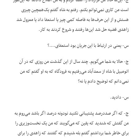
ج- این‌ها حالا من قرارداد را امضا کردم و به من اطلاع دادند که این‌طور
است من کاری نمی‌توانم بکنم. رفتم به شاه گفتم یک‌همچین چیزی
هستش و از این حرف‌ها به فاصله کمی چیز یا استعفا داد یا معزول شد
زاهدی قضیه حل شد این‌ها رفتند و شروع کردند به کار.
س- یعنی در ارتباط با این جریان بود استعفای….؟
ج- حالا به شما می‌گویم. چند سال از این گذشت من روزی که در آن
اتومبیل با شاه از سعدآباد می‌رفتیم به فرودگاه که به او گفتم که من
نمی‌دانم که توضیح دادم یا نه؟
س- دادید.
ج- که اگر صددرصد پشتیبانی نکنید نودونه درصد اگر باشد می‌روم به
من گفتش که شندید که یقین که می‌گویند که من یک نخست‌وزیری را
برای خاطر شما برداشتم گفتم بله شنیدم که گفتند که زاهدی را برای