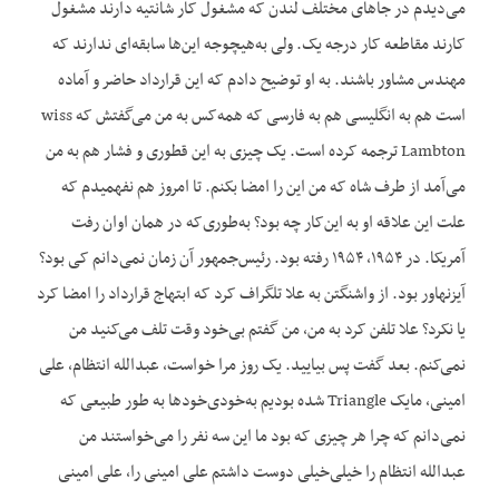
می‌دیدم در جاهای مختلف لندن که مشغول کار شانتیه دارند مشغول
کارند مقاطعه کار درجه یک. ولی به‌هیچوجه این‌ها سابقه‌ای ندارند که
مهندس مشاور باشند. به او توضیح دادم که این قرارداد حاضر و آماده
است هم به انگلیسی هم به فارسی که همه‌کس به من می‌گفتش که wiss
Lambton ترجمه کرده است. یک چیزی به این قطوری و فشار هم به من
می‌آمد از طرف شاه که من این را امضا بکنم. تا امروز هم نفهمیدم که
علت این علاقه او به این‌کار چه بود؟ به‌طوری‌که در همان اوان رفت
آمریکا. در ۱۹۵۴، ۱۹۵۴ رفته بود. رئیس‌جمهور آن زمان نمی‌دانم کی بود؟
آیزنهاور بود. از واشنگتن به علا تلگراف کرد که ابتهاج قرارداد را امضا کرد
یا نکرد؟ علا تلفن کرد به من، من گفتم بی‌خود وقت تلف می‌کنید من
نمی‌کنم. بعد گفت پس بیایید. یک روز مرا خواست، عبدالله انتظام، علی
امینی، مایک Triangle شده بودیم به‌خودی‌خودها به طور طبیعی که
نمی‌دانم که چرا هر چیزی که بود ما این سه نفر را می‌خواستند من
عبدالله انتظام را خیلی‌خیلی دوست داشتم علی امینی را، علی امینی