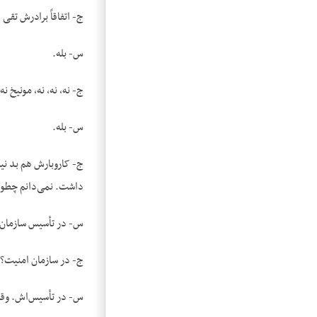
ج- اتفاقاً برادرش تقی
س- بله.
ج- نه، نه، نه، مونیخ ن
س- بله.
ج- کاروبارش هم بد نیس
داشت. نمی‌دانم چطور 
س- در تأسیس سازمان ام
ج- در سازمان امنیت؟
س- در تأسیس‌اش. وقتی