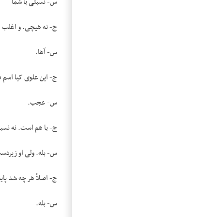
س- نسبتی با شما
ج- نه هیچی. و اغلب از
س- آها.
ج- این علوی کیا اسم 
س- عجب.
ج- با هم است. نه نسبت
س- بله. ولی او زیردس
ج- اصلاً هر چه شد پا
س- بله.