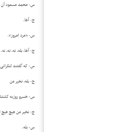
س- محمد مسعود آن بود
ج- آها.
س- «مرد امروز».
ج- آها، بله، نه، نه، نه
س- که گفتند لنکرانی‌
ج- بله، نخیر من
س- خسرو روزبه کشتش
ج- نخیر من هیچ هیچ اط
س- بله.