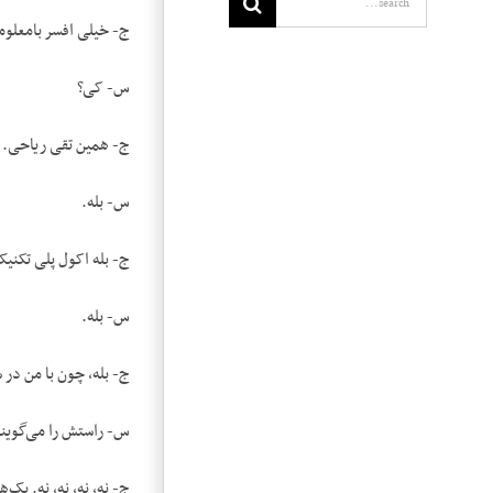
ج- خیلی افسر بامعلو
س- کی؟
ج- همین تقی ریاحی.
س- بله.
ج- بله اکول پلی تکنیک
س- بله.
ج- بله، چون با من در 
س- راستش را می‌گویند
ج- نه، نه، نه، نه. یک