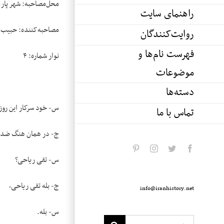
محل‌مصاحبه: شهر پاری
راهنمای سایت
مصاحبه‌کننده: حبیب 
روایت‌کنندگان
فهرست نام‌ها و
نوار شماره: ۴
موضوعات
دسته‌ها
س- خود سرکار این روزب
تماس با ما
ج- در همان هنگ ضدهو
pinterest
instagram
twitter
facebook
س- تقی ریاحی؟
ج- بله تقی ریاحی،
info@iranhistory.net
س- بله.