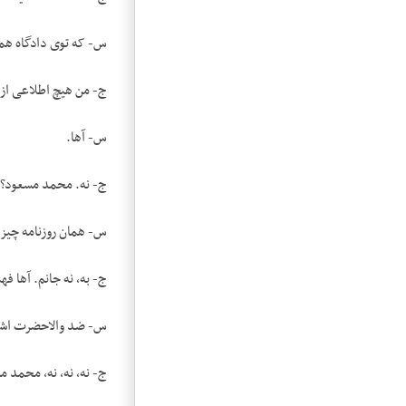
س- که توی دادگاه همچ
ج- من هیچ اطلاعی از ا
س- آها.
ج- نه. محمد مسعود؟
س- همان روزنامه چیز.
ج- به، نه جانم. آها فه
س- ضد والاحضرت اشرف
ج- نه، نه، نه، محمد م