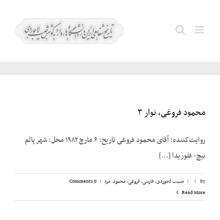
Ski
t
آراسته؛
Search
conten
نادر
for:
محمود فروغی، نوار ۳
روایت‌کننده: آقای محمود فروغی تاریخ: ۶ مارچ ۱۹۸۲ محل: شهر پالم
بیچ- فلوریدا [...]
By
|
|
حبیب لاجوردی
,
فارسی
,
فروغی، محمود
,
مرد
|
0 Comments
Read More