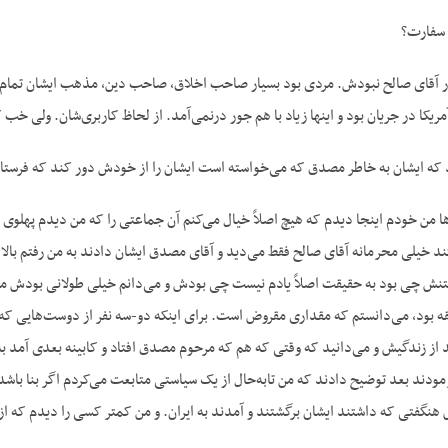
سفارت؟
ار آقای صالح نبودش. مردی بود بسیار صاحب اخلاق، صاحب دین، مذهب ایشان تمام ما
آمریکا در جریان بود و اینها زیاد با هم جور درنمی‌آمد. از لحاظ کاربری‌شان. ولی خب
که ایشان به خاطر مصدق که می‌خواسته است ایشان را از خودش دور کند که فرستاده
ا من خودم اینجا دیدم که هیچ اصلاً خیال می‌کنم آن جماعتی را که من دیدم پهلوی 
د خیلی محرمانه آقای صالح فقط می‌دید و آقای مصدق ایشان دادند به من رفتم بالا 
متنش چی بود به حقیقت اصلاً یادم نیست چی بودش و می‌دانم خیلی طولانی بودش م
ه بود، می‌دانستم که مقداری مقروض است. برای اینکه دو-سه نفر از دوست‌هایی که
از زندگیش و می‌دانید که وقتی که هم که مرحوم مصدق افتاد و کابینه بعدی آمد به 
دند بعد توضیح دادند که من تابه‌حال از یک سیاستی متابعت می‌کردم اگر بنا باشد
نگفتی که داشتند ایشان برگشتند و آمدند به ایران. و من کمتر کسی را دیدم که از 