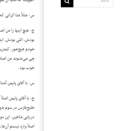
المپیک که خب آن هم از
س- مثلاً مذاکراتی که 
ج- هیچ اینها را من اص
بودش، اتلی بودش، ایدن
چی می‌شنوند من اصلاً 
خوب بود.
س- با آقای پایمن آشنا
ج- با آقای پایمن اصلا
خلیج‌فارس در سوم شهر
دریایی شاهین. این دو 
اصلاً وارد نیستم آن‌ها