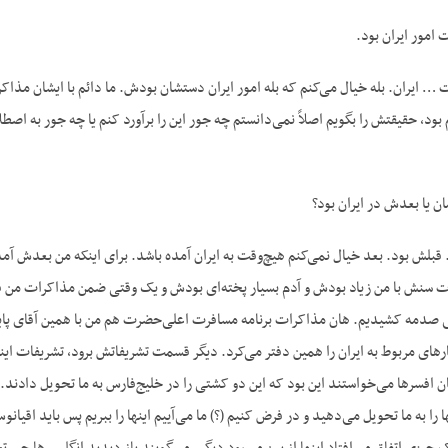
مور ایران بود.
 ایران. بله خیال می‌کنم که بله امور ایران دستشان بودش. ما دائم با ایشان مذاکره
ود، حقیقتش را بگویم اصلاً نمی‌دانستم چه جور این را برآورد کنم یا چه جور به اصطلا
مان یا بعدش در ایران بود؟
 قبلش بود. بعد خیال نمی‌کنم هیچ‌وقت به ایران آمده باشد. برای اینکه من بعدش آمدم 
وت سنش با من زیاد بودش و آدم بسیار پخته‌ای بودش و یک وقتی ضمن مذاکرات من
دمه کشیدیم. هان مذاکرات برنامه مسافرت اعلی‌حضرت هم من با همین آقای پایمن
ای مربوط به ایران را همین دفتر می‌کرد. دیگر قسمت تشریفاتش برود، تشریفات اینها
ان افسرها می‌خواستند این بود که این دو کشتی را در خلیج‌فارس به ما تحویل دادند
را به ما تحویل می‌دهید و در فرض کنیم (؟) ما می‌آییم اینها را ببریم پس باید اقیا