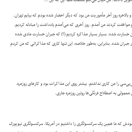
 تحویل دادند. من خیال می‌کنم منفعت شما این که این …
و بالاخره روز آخر مأموریت من بود که دیگر احضار شده بودم که بیایم تهران.
م موافقت کردند من آمدم. روز آخری که می‌آمدم یادداشت را مبادله کردیم.
ران خسارت شده. بسیار بسیار مذاکره کردیم (؟) که جبران خسارت مادی شده
 جبران شده. بنابراین، به‌طور خلاصه، این تنها کاری که مذاکراتی که من کردم
ی‌بی‌سی را من کاری نداشتم. بیشتر روی این مذاکرات بود و کارهای روزمره.
معمولی به اصطلاح فرنگی‌ها روتین روزمره جاری.
 بودش که ما همین یک سرکنسولگری را داشتیم در آمریکا. سرکنسولگری نیویورک