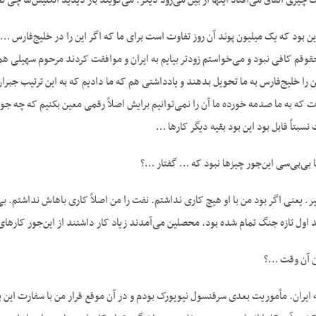
چیزی اتفاق می‌افتاد اینها از بین می‌رود دیگر. می‌گویند باز دیدید انگلیس‌ها چی
ین بود که یک میلیون پوند آن روز تفاوت است برای ما که اگر این را در خلیج‌فارس … 
وقم کافی نبود و می‌خواستم زودتر بیایم به ایران و موافقت کردند مرحوم سهیلی ه
 را خلیج‌فارس به ما تحویل بدهند و یادداشتی هم که ما دادیم که به این ترتیب جب
 که به ما صدمه خورده ما آن را نمی‌توانیم برایش اصلاً رقمی معین بکنیم که چه جور
سبتاً قابل بود این بود بقیه دیگر کارها …
 بی‌بی‌سی این‌جور چیزها نبود که … گفتار …؟
یر. یعنی اگر بود من با او هیچ کاری نداشتم. نفت را من اصلاً کاری باهاش نداشتم. ب
ول تازه جنگ تمام شده بود. محصلین می‌آمدند زیاد کار داشتند از این‌جور کارهای 
ن آن وقت …؟
ه ایران. مأموریت بعدی سرقنسول نیویورک بودم و در آن موقع قرار من با سفارت این