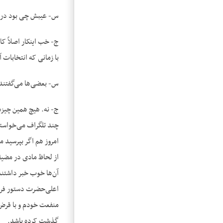
س- عیبش چی بود در 
ج- خب اینکار اصلاً ک
با زمانی که انتخابات 
س- بعضی‌ها می‌گفتند 
ج- نه. هیچ همین چیزه
چند تلگراف می‌خواستن
امروز هم اگر بپرسید 
از لحاظ مادی در مضیق
آن‌ها خوب خبر داشتند 
اعلی‌حضرت دستور فرمو
منفعت خودم و با قرض ه
گذشت کرده باشد.