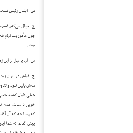
س- ایشان رئیس قسمت ا
ج- خیال می‌کنم قسمت …
چون مأموریت اولم هم ب
بودم.
س- او، یا قبل از این ز
ج- قبلش در ایران بود.
سنش پایین نبود و تفا
خیلی طول کشید خیلی ص
خوبی داشتند. همه کاره
که پیدا شد که آن آقای
بهش گفتم که شما اینها 