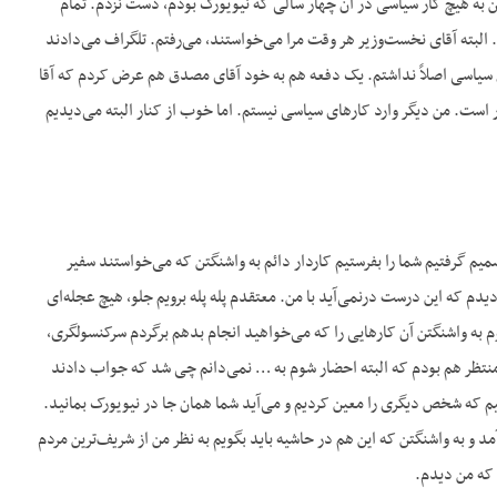
ن به هیچ کار سیاسی در آن چهار سالی که نیویورک بودم، دست نزدم. تمام
لبته آقای نخست‌وزیر هر وقت مرا می‌خواستند، می‌رفتم. تلگراف می‌دادند
ئل سیاسی اصلاً نداشتم. یک دفعه هم به خود آقای مصدق هم عرض کردم که آقا
ور است. من دیگر وارد کارهای سیاسی نیستم. اما خوب از کنار البته می‌دیدیم
یم گرفتیم شما را بفرستیم کاردار دائم به واشنگتن که می‌خواستند سفیر
م که این درست درنمی‌آید با من. معتقدم پله پله برویم جلو، هیچ عجله‌ای
 به واشنگتن آن کارهایی را که می‌خواهید انجام بدهم برگردم سرکنسولگری،
ت. منتظر هم بودم که البته احضار شوم به … نمی‌دانم چی شد که جواب دادند
هیم که شخص دیگری را معین کردیم و می‌آید شما همان جا در نیویورک بمانید.
 و به واشنگتن که این هم در حاشیه باید بگویم به نظر من از شریف‌ترین مردم
 که من دیدم.