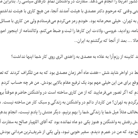
ور آمریکا را انجام می‌دهد. سفارت در واشنگتن تمام کارهای سیاسی را. بنابراین م
ی وقتی که مرحوم دکتر مصدق با هیئت آمدند آنجا، من هیچ کاری با هیئت نداشتم. ا
 به تهران. خیلی محرمانه بود. خودم رمز می‌کردم می‌فرستادم ولی من کاری با مسا
امه، روادید، عروسی، ولادت این کارها را ثبت و ضبط می‌کنم. وکالتنامه از اینجور ام
ا … بعد از آنجا که برگشتم به ایران..
 کابینه از رزم‌آرا به علاء به مصدق به زاهدی اثری روی کار شما اینها نداشت؟
 فقط در اواخر شاید شش –هفت ماه آخر زمان مصدق بود که به من تلگراف کردند که تصم
ع برای من این خیلی مهم بود یک ترفیع مقام بالایی بودش. من هر چه حساب کردم دید
که اگر تصور می‌فرمایید که از من کاری ساخته است در واشنگتن حاضرم موقتاً بروم
یا برگردم به تهران؟ من کاردار دائم در واشنگتن به زندگی و سبک کار من ساخته نیس
لف مثلاً میل شما یا زندگی شما را بهم بزنیم، دیگر متنش را یادم نیست، انجام بد
فتش به واشنگتن و هنوز یکی دو ماه نمانده بود که آقای اللهیار صالح به سفارت آمد
الح بود که من در عمرم دیدم. سفیر خوبی نبود، ولی یکی از شریف‌ترین مردانی بودش