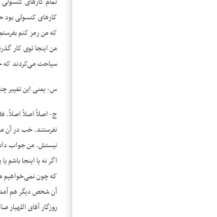
تمام کارهای کنسولی کش
کارهای کنسولی بود حت
که من رمز کنم بفرستم
من اینجا توی کار گذرن
سیاحت می‌کردند که حال
س- یعنی این تغییر چند
ج- اصلاً اصلاً اصلاً.
نفرستند. خب در آن موق
نیستش. من جواب دادم 
اگر نه یا اینجا باشم 
که چون نمی‌خواهیم مخا
آن شخص دیگر هم آمدش ر
روزگار آقای اللهیار ص