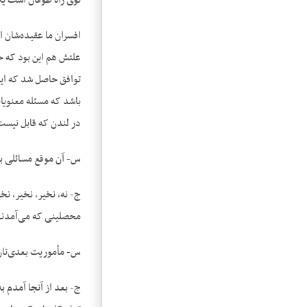
توی راه طوفان است یک 
افسران ما عقیده‌شان ا
علتش هم این بود که حق
توافق حاصل شد که این
باشد که مسئله معنویات
در لندن که قابل نیست ن
س- آن موقع مسائلی با
ج- نه، نخیر، نخیر، نخ
محصلینی که می‌آمدند ا
س- مأموریت بعدی‌تا
ج- بعد از آنجا آمدم ب