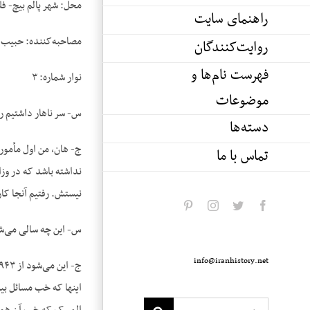
محل: شهر پالم بیچ- فل
راهنمای سایت
مصاحبه‌کننده: حبیب 
روایت‌کنندگان
فهرست نام‌ها و
نوار شماره: ۳
موضوعات
س- سر ناهار داشتیم ر
دسته‌ها
ج- هان، من اول مأموری
تماس با ما
نداشته باشد که در وز
نیستش. رفتیم آنجا کار
pinterest
instagram
twitter
facebook
س- این چه سالی می‌ش
info@iranhistory.net
اینها که خب مسائل بی