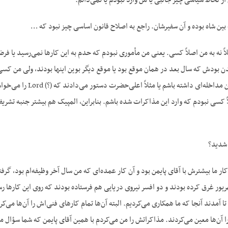
 لحاظ سیاسی چیز جالبی یا من وارد نبودم یا نمی‌دانم.
بین شاه بوده و آن سفیرشان. راجع به اصلاح قانون اساسی چیز نبود که …
لاً نه به من اصلاً کسی. یعنی من مأموری نبودم که حدم به این کارها نمی‌رسید یا 
 بودش که سال بعد در همان موقع بود یا موقع دیگر بوین اینها بودند، ولی من کسی بو
خودم هیچ‌جور، کمترین 
کسی نبودم که وارد این مذاکرات شده باشم. بنابراین، المپیک هم بیشتر جنبه تشریفا
 شدید؟
ً کار ما بیشترش با آقای پایمن بود و آن کار عمده‌ای که من سال آخر وظیفه‌ام بود، 
یور غرق کرده بودند و دو افسر نیروی دریایی هم فرستاده بودند که روی این کارها 
تا آمدند آنجا که ما همکاری می‌کردیم. البته آن‌ها تمام کارهای فنی‌اش را آن‌ها می
 را آن‌ها معین می‌کردند. مذاکراتش را من می‌کردم با همین آقای پایمن که شما سؤال م