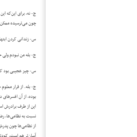
ج- نه، برای این‌که ای
چون می‌ترسیده ممکن ب
س- زندانی کردن ابته
ج- بله من نبودم ولی ح
س- چیز عجیبی بود کسی
ج- بله. از قرار معلو
بوده، از آن افسرهای د
این از طرف برادرش اس
نسبت به نظامی‌ها، رض
آسان‌تر هم است، کودت