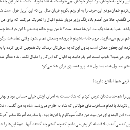
این راجع به خودش بود دیگر خودش نمی‌خواست به شاه بگوید. گفت، «آخر این چه شکل
کردم همان‌موقع این حرف را به او بزنم بگویم قربان مثل این‌که این آپریل فول است 
گفتم. حالا من آمدم بلادرنگ وزیر دربار شدم اقبال را تحریک می‌کند که برای من پرو
باشد. شما به شاه بگویید این شا یسته است؟ یا من بروم خانه بنشینم یا این حرف‌ها چ
هم برایم می‌سازید. بروم خانه بنشینم تا پرونده وضعش تمام بشود وقتی تمام شد برگردم
 کرده این چطور ممکن است بدون این‌که به عرض‌تان برساند یک‌همچین کاری کرده یا
می‌شود؟ خوب است امر بفرمایید به اقبال که این‌کار را دنبال نکند. شاه متأثر شد
م بعد ول شد، بعد ول شد. پرونده‌سازی برای علا می‌کرد.
ر‌نی شما اطلاع دارید؟
ین را هم خدمت‌تان عرض کردم که شاه نسبت به امرای ارتش خیلی حساس بود و بهترین 
نکردند با تمام مسافرت‌های طولانی که شاه به خارج می‌رفت. شاه به من گفت، «فلا
» این البته برای من نبود من دائماً سروکارم با این‌ها بود. با سفارت آمریکا سفیر آمر
به من نبود حتماً برای این‌که می‌آمد