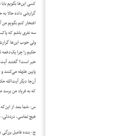
کسی این‌ها بگویم بابا
گزارشی داده حالا به 
افتخار کنم بگویم من آ
سه نفری باشم که پاکس
حکیم را چرا یک‌دفعه 
خبر است؟ گفتند آیت‌ال
پایین هلهله می‌کنند و
آن‌جا دیگر آیت‌الله 
که به فریاد من برسد 
هیچ تماسی، درددلی، 
ج- بنده فامیل بزرگی دا