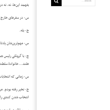
بفهمد این‌ها، نه. نه د
س- در سفرهای خارج هم
ج- بله.
س- مهم‌ترین‌شان یادت
ج- با گرونکی رئیس جمه
هلند… خانوادۀ سلطنت
س- زمانی که انتخابات 
ج- نخیر رفته بودم. م
انتخاب شدن کندی را 