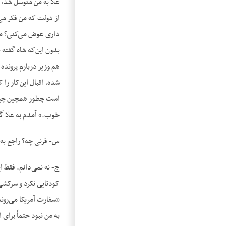
علا به من متوسل شد، 
از دولت که من فکر می‌
داری عوض می‌کنی؟ من ن
بدون این‌که شاه گفته 
هم وزیر دربارم پرونده 
شده، اقبال این‌کار را
است چطور همچین چیزی 
خوب.» آمدم به علا گفت
س- قرنی چه؟ راجع به ق
ج- نه نمی‌دانم. فقط ا
کودتایی نکرد و سرکشی 
«سفارت آمریکا می‌روند.