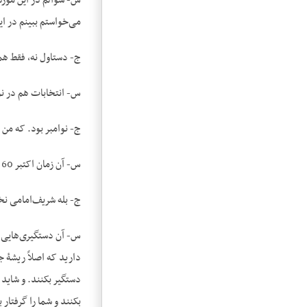
س- سؤالم در این مورد 
می‌خواستم ببینم در ا
ج- دست‎او‎ل نه، فقط همین که فرمودید. من آن‌موقع آمدم، همان‌موقع آمده بودم به خارج دیگر برنگشتم همان‌موقع. من اکتبر 1960 ایران را ترک کردم و گمان می‌کنم که…
س- انتخابات هم در نوامبر ب
ج- نوامبر بود. که من
س- آن زمان اکتبر 60 اگر اشتباه نکنم آقای شریف‌امامی مثل این‌که نخست‌وزیر بود؟
ج- بله شریف‌امامی نخ
س- آن دستگیری‌هایی که
دارید که اصلاً ریشۀ ج
دستگیر بکنند. و شاید 
بکنند و شما را گرفتار ب