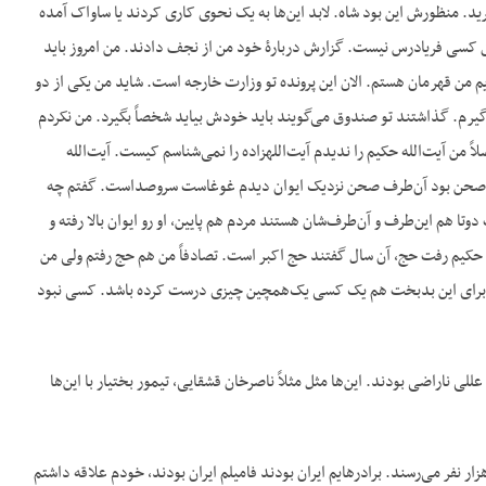
د. منظورش این بود شاه. لابد این‌ها به یک نحوی کاری کردند یا ساواک آمده
حق کسی فریادرس نیست. گزارش دربارۀ خود من از نجف دادند. من امروز باید
یم من قهرمان هستم. الان این پرونده تو وزارت خارجه است. شاید من یکی از دو
گیرم. گذاشتند تو صندوق می‌گویند باید خودش بیاید شخصاً بگیرد. من نکردم
ولی خوب این‌ها گزارش دادند که من آمدم با آیت‌الله حکیم و با آیت‌الله‎زاده و با دیگران توطئه کردم. که اصلاً من آیت‌الله حکیم را ندیدم آیت‌الله‎زاده را نمی‌شناسم کیست. آیت‌الله
ین‌طرف صحن بود آن‌طرف صحن نزدیک ایوان دیدم غوغاست سروصداست. گفتم چه
 هم این‌طرف و آن‌طرف‌شان هستند مردم هم پایین، او رو ایوان بالا رفته و
الله حکیم رفت حج، آن سال گفتند حج اکبر است. تصادفاً من هم حج رفتم ولی من
 است برای این بدبخت هم یک کسی یک‌همچین چیزی درست کرده باشد. کسی نبود
که از ایران خارج شدید با آقایان مختلفی که تدریجاً از ایران می‌آمدند بیرون و آن‎ها هم به عللی ناراضی بودند. این‌ها مثل مثلاً ناصرخان قشقایی، تیمور بختیار با این‌ها
زار نفر می‌رسند. برادرهایم ایران بودند فامیلم ایران بودند، خودم علاقه داشتم