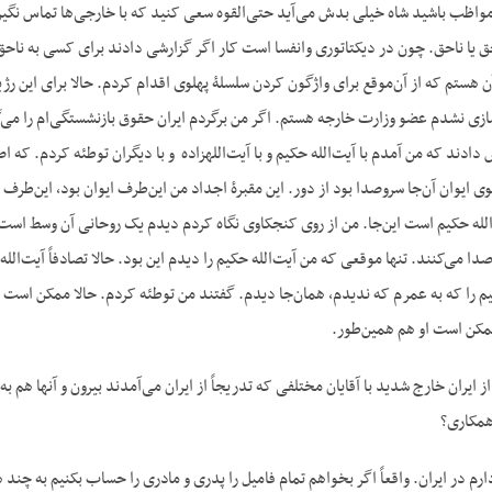
 مواظب باشید شاه خیلی بدش می‌آید حتی‌القوه سعی کنید که با خارجی‌ها تماس نگیری
حق یا ناحق. چون در دیکتاتوری وانفسا است کار اگر گزارشی دادند برای کسی به نا
ن هستم که از آن‌موقع برای واژگون کردن سلسلۀ پهلوی اقدام کردم. حالا برای این رژ
ازی نشدم عضو وزارت خارجه هستم. اگر من برگردم ایران حقوق بازنشستگی‌ام را می‌
توی ایوان آن‌جا سروصدا بود از دور. این مقبرۀ اجداد من این‌طرف ایوان بود، ا
له حکیم است این‌جا. من از روی کنجکاوی نگاه کردم دیدم یک روحانی آن وسط است دوتا
 صدا می‌کنند. تنها موقعی که من آیت‌الله حکیم را دیدم این بود. حالا تصادفاً آیت‌
حکیم را که به عمرم که ندیدم، همان‌جا دیدم. گفتند من توطئه کردم. حالا ممکن
ممکن است او هم همین‌طور.
س- شما بعد از این‌
همکاری؟
رم در ایران. واقعاً اگر بخواهم تمام فامیل را پدری و مادری را حساب بکنیم به چند ه