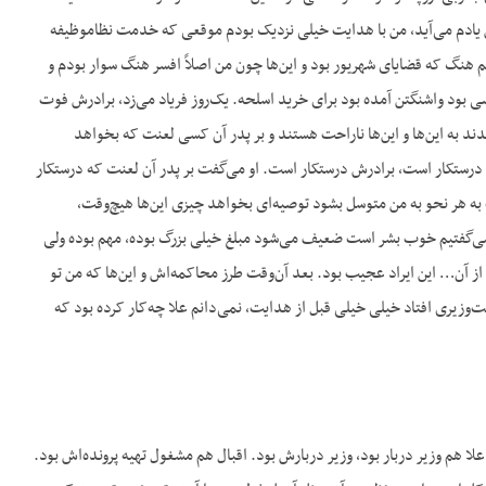
دست داشته. دیگر بهانه‌جویی و این‌که هدایت مثلاً نادرست بوده محاکمه‌اش کنند برای دزدی. هدایت من یادم می‌آید، من با هدایت خیلی نزدیک بودم موقعی که خدمت نظام‎وظیفه
م هنگ که قضایای شهریور بود و این‌ها چون من اصلاً افسر هنگ سوار بودم و
بود واشنگتن آمده بود برای خرید اسلحه. یک‌روز فریاد می‌زد، برادرش فوت
ندند به این‌ها و این‌ها ناراحت هستند و بر پدر آن کسی لعنت که بخواهد
و درستکار است، برادرش درستکار است. او می‌گفت بر پدر آن لعنت که درستکار
به هر نحو به من متوسل بشود توصیه‌ای بخواهد چیزی این‌ها هیچ‌وقت،
 می‌گفتیم خوب بشر است ضعیف می‌شود مبلغ خیلی بزرگ بوده، مهم بوده ولی
 آن… این ایراد عجیب بود. بعد آن‌وقت طرز محاکمه‌اش و این‌ها که من تو
‌وزیری افتاد خیلی خیلی قبل از هدایت، نمی‌دانم علا چه‌کار کرده بود که
علا هم وزیر دربار بود، وزیر دربارش بود. اقبال هم مشغول تهیه پرونده‌اش بود.