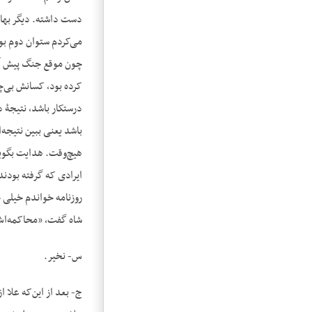
می‌کردم ستوان دوم بود
چون موقع جنگ پیش آمد
کرده بود، کسانش بی‌چی
درستکار باشد، نتیجۀ د
باشد یعنی ببین نتیجه
هیچ‌وقت. هدایت بگوین
ایرادی که گرفته بودن
روزنامه خواندم خیلی خ
شاه گفت، «محاکمه‌اش
س- نخیر.
ج- بعد از این‌که علا ا