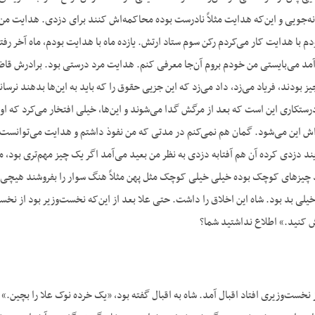
م با هدایت کار می‌کردم رکن سوم ستاد ارتش. یازده ماه با هدایت بودم، ماه آخر رفت
 می‌بایستی من خودم بروم آن‌جا معرفی کنم. هدایت مرد درستی بود. برادرش قاضی 
ز بودند، فریاد می‌زد، داد می‌زد که این جزیی حقوق را که باید به این‌ها بدهند نرسا
رستکاری این است که بعد از مرگش گدا می‌شوند و این‌ها، خیلی افتخار می‌کرد که ا
‌اش این می‌شود. گمان هم نمی‌کنم در مدتی که من نفوذ داشتم و هدایت می‌توانست 
د دزدی کرده آن هم آفتابه دزدی به نظر من بعید می‌آمد اگر یک چیز مهم‌تری بود،
د چیزهای کوچک بوده خیلی خیلی کوچک مثل پهن مثلاً هنگ سوار را بفروشند هیچی از
یلی بد بود. شاه این اخلاق را داشت. حتی علا بعد از این‌که نخست‌وزیر بود از نخست
 کنید.» اطلاع نداشتید شما؟
ز نخست‌وزیری افتاد اقبال آمد. شاه به اقبال گفته بود، «یک خرده نوک علا را بچین.» 