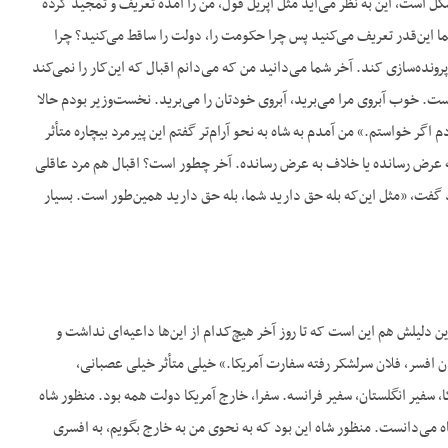
 است، این به نظر می‌آید مثل آپریل فول، من را آمده تعریف و تمجید کرده
شما این‌قدر تعریف می‌کنید پس چرا حکومت را، دولت را ساقط می‌کنید؟ چرا
نده‌سازی کند. آخر شما می‌دانید من که می‌دانم اقبال که این‌کار را نمی‌کند
یست. خوب آبروی مرا می‌برید، آبروی خودتان را می‌برید. نخست‌وزیر بودم حالا
 اگر خواستم.» من آمدم به شاه به نحو آرام‌تر گفتم این پیرمرد بیچاره متأثر
 به عرض رسانده یا خلاف به عرض رسانده. آخر چطور است؟ اقبال هم مرد عاقلی
 گفت، «مثل این‌که بله حق دارید شما، بله حق دارید همین‌طور است. بسیار
دلیلش هم این است که تا روز آخر هیچ‌کدام از این‌ها داعیه‌ای نداشت و
ن افسر، فلان سرلشکر رفته سفارت آمریکا.» خیلی متأثر خیلی عصبانی،
یکا، سفیر انگلستان، سفیر فرانسه. سفرا، خارج آمریکا دولت همه بود. منظور شاه
م بلافاصله گزارش می‌دادم که چه گفتم چه گفتند آن‎ها. همۀ این‌ها را شاه می‌دانست. منظور شاه این بود که به نحوی من به خارج بگویم، به افسری