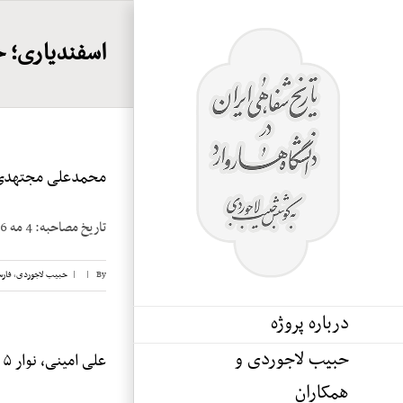
Ski
t
اسفندیاری؛ 
conten
محمدعلی مجتهدی، 
تاریخ مصاحبه: 4 مه 1986 محله مصاحبه: Medford, Massachusetts مصاحبه‌کننده: حبیب لاجوردی شماره [...]
By
|
|
حبیب لاجوردی
,
فار
درباره پروژه
حبیب لاجوردی و
علی امینی، نوار ۵
همکاران