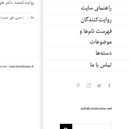
روایت‌کننده: دکتر علی امینی تاریخ 
راهنمای سایت
روایت‌کنندگان
By
|
|
امینی، علی
,
حبیب ل
فهرست نام‌ها و
موضوعات
دسته‌ها
تماس با ما
served |
Iran Oral History
© Copyright 2020 -
pinterest
instagram
twitter
facebook
info@iranhistory.net
Search