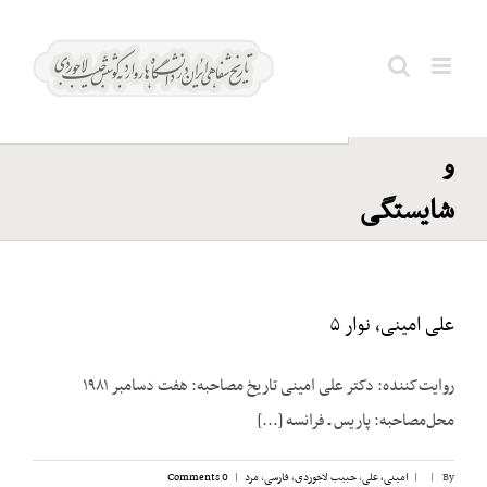
Ski
اعضای
t
کابینه؛
conten
Search
صلاحیت
for:
و
شایستگی
علی امینی، نوار ۵
روایت‌کننده: دکتر علی امینی تاریخ مصاحبه: هفت دسامبر ۱۹۸۱
محل‌مصاحبه: پاریس ـ فرانسه [...]
By
|
|
امینی، علی
,
حبیب لاجوردی
,
فارسی
,
مرد
|
0 Comments