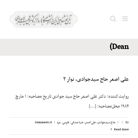
Ski
اچسون؛
t
دین
conten
Search
(Acheson.
for:
Dean)
علی اصغر حاج سیدجوادی، نوار ۲
روایت‌کننده: دکتر علی اصغر حاج سید جوادی تاریخ مصاحبه: ۱ مارچ
۱۹۸۴ محل‌مصاحبه: [...]
By
|
|
حاج سیدجوادی، علی اصغر
,
ضیا صدقی
,
فارسی
,
مرد
|
0 Comments
Read More