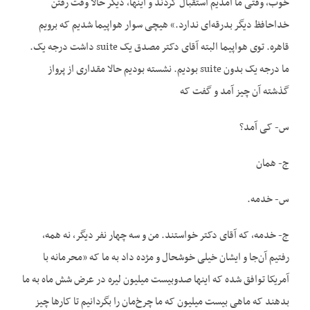
خوب، وقتی ما آمدیم استقبال کردند و اینها، دیگر حالا وقت رفتن
خداحافظ دیگر بدرقه‌ای ندارد.» هیچی سوار هواپیما شدیم که برویم
قاهره. توی هواپیما البته آقای دکتر مصدق یک suite داشت درجه یک.
ما درجه یک بدون suite بودیم. نشسته بودیم حالا مقداری از پرواز
گذشته آن چیز آمد و گفت که
س- کی آمد؟
ج- همان
س- خدمه.
ج- خدمه، که آقای دکتر خواستند. من و سه چهار نفر دیگر، نه همه،
رفتیم آن‌جا و ایشان خیلی خوشحال و مژده داد به ما که «محرمانه با
آمریکا توافق شده که اینها صدوبیست میلیون لیره در عرض شش ماه به ما
بدهند که ماهی بیست میلیون که ما چرخ‌مان را بگردانیم تا کارها چیز