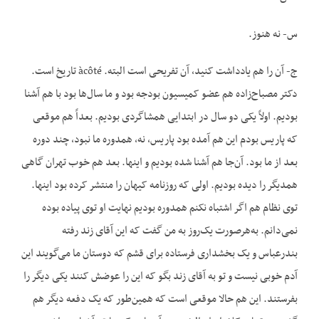
س- نه هنوز.
ج- آن را هم یادداشت کنید، آن تفریحی است البته. àcôté تاریخ است.
دکتر مصباح‌زاده هم عضو کمیسیون بودجه بود و ما سال‌ها بود با هم آشنا
بودیم. اولاً یکی دو سال در ابتدایی همشاگردی بودیم. بعداً هم موقعی
که پاریس بودم این هم آمده بود پاریس، نه، همدوره ما نبود، چند دوره
بعد از ما بود. آن‌جا هم آشنا شده بودیم و اینها. بعد هم خوب تهران گاهی
همدیگر را دیده بودیم. اولی که روزنامه کیهان را منتشر کرده بود اینها.
توی نظام هم اگر اشتباه نکنم همدوره بودیم نهایت او توی پیاده بوده
نمی‌دانم. به‌هرصورت یک‌روز به من گفت که این آقای زند رفته
بندرعباس و یک بخشداری فرستاده برای قشم که دوستان ما می‌گویند این
آدم خوبی نیست و تو به آقای زند بگو که این را عوضش کنند یکی دیگر را
بفرستند. این هم حالا موقعی است که همین‌طور که یک دفعه دیگر هم