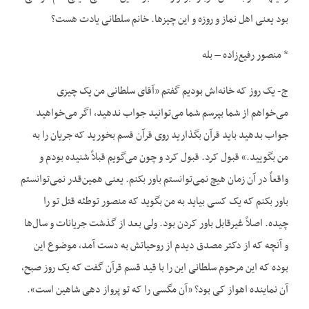
بود یعنی اهل نماز و روزه و این چیزها. خانم سلطانی یادت هست؟
* منصور رفیع‌زاده – بله
ج- یک روز که خانه‌اش بودیم گفتم «آقای سلطانی من یک چیزی
می‌خواهم از شما بپرسم شما می‌توانید جواب ندهید، اگر می‌خواهید
جواب بدهید باید قرآن بگذارید روی قرآن قسم بخورید که جریان را به
من بگویید.» قبول کرد. قبول کرد و چون می‌گویم قبلاً شنیده بودم و
واقعاً در آن زمان هیچ نمی‌توانستم باور بکنم. یعنی همین‌قدر نمی‌توانستم
باور بکنم که یک کسی بیاید به من بگوید که منصور توطئه قتل تو را
چیده. اصلاً غیرقابل باور کردن بود. ولی بعد از گذشت جریانات و سال‌ها
و آنچه که از دکتر مصدق دیدم از روحیاتش به دست آمد، موضوع این
بوده که این مرحوم سلطانی این را با قید قسم قرآن گفت که یک روز صبح،
آن نماینده اهواز کی بود؟ «آن مگسی را که تو پرواز دهی شاهین است».