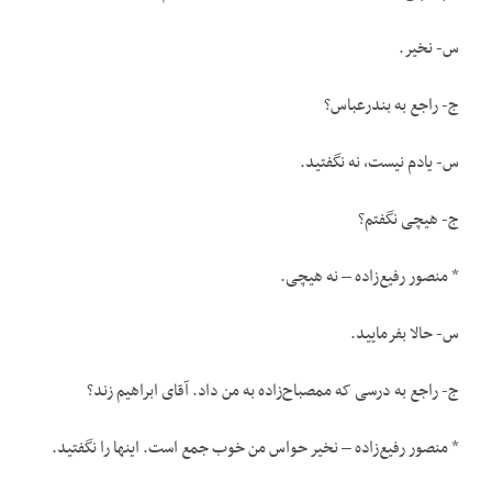
س- نخیر.
ج- راجع به بندرعباس؟
س- یادم نیست، نه نگفتید.
ج- هیچی نگفتم؟
* منصور رفیع‌زاده – نه هیچی.
س- حالا بفرمایید.
ج- راجع به درسی که ممصباح‌زاده به من داد. آقای ابراهیم زند؟
* منصور رفیع‌زاده – نخیر حواس من خوب جمع است. اینها را نگفتید.