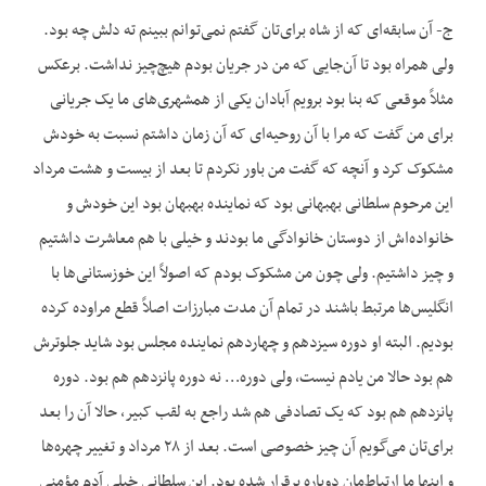
ج- آن سابقه‌ای که از شاه برای‌تان گفتم نمی‌توانم ببینم ته دلش چه بود.
ولی همراه بود تا آن‌جایی که من در جریان بودم هیچ‌چیز نداشت. برعکس
مثلاً موقعی که بنا بود برویم آبادان یکی از همشهری‌های ما یک جریانی
برای من گفت که مرا با آن روحیه‌ای که آن زمان داشتم نسبت به خودش
مشکوک کرد و آنچه که گفت من باور نکردم تا بعد از بیست و هشت مرداد
این مرحوم سلطانی بهبهانی بود که نماینده بهبهان بود این خودش و
خانواده‌اش از دوستان خانوادگی ما بودند و خیلی با هم معاشرت داشتیم
و چیز داشتیم. ولی چون من مشکوک بودم که اصولاً این خوزستانی‌ها با
انگلیس‌ها مرتبط باشند در تمام آن مدت مبارزات اصلاً قطع مراوده کرده
بودیم. البته او دوره سیزدهم و چهاردهم نماینده مجلس بود شاید جلوترش
هم بود حالا من یادم نیست، ولی دوره… نه دوره پانزدهم هم بود. دوره
پانزدهم هم بود که یک تصادفی هم شد راجع به لقب کبیر، حالا آن را بعد
برای‌تان می‌گویم آن چیز خصوصی است. بعد از ۲۸ مرداد و تغییر چهره‌ها
و اینها ما ارتباط‌مان دوباره برقرار شده بود. این سلطانی خیلی آدم مؤمنی