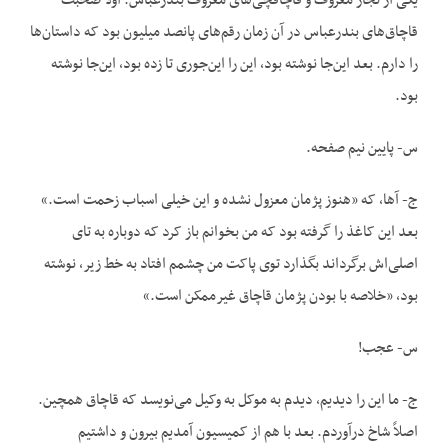
یکی از تجار معروف و قاچاقچی‌های معروف بندرعباس. اولاً صحبت
قاچاق‌های بندرعباس در آن زمان رقم‌های پانصد میلیون بود که داستان‌ها
را دارم. بعد این‌جا نوشته بود، این را این‌جوری تا زده بود، این‌جا نوشته
بود.
س- پایین نیم صفحه.
ج- آها، که «هنوز پژمان معزول نشده و این خیلی اسباب زحمت است.»
بعد این کاغذ را گرفته بود که من بخوانم باز کرد که دوباره به تای
اصلی‌اش برگرداند بگذارد توی پاکت من چشمم افتاد به خط زیر، نوشته
بود، «خلاصه با بودن پژمان قاچاق غیرممکن است.»
س- عجب!
ج- ما این را دیدیم، دیدم به موکل به وکیل می‌نویسد که قاچاق همچین.
اصلاً شاخ درآوردم. بعد با هم از کمیسیون آمدیم بیرون و داشتیم