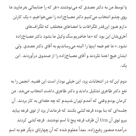
یا توسط من به دکتر مصدق که می‌نوشتند «هر که را جنابعالی بفرمایید ما
روی چشم انتخاب می‌کنیم دکتر مصباح‌زاده را نمی‌خواهیم.» یک کارتن
دارم هنوز این‌قدر تلگرافات با امضاهای مختلف که تلگراف‌های
آخری‌شان این بود که «ما حاضریم سگ وکیل ما بشود دکتر مصباح‌زاده
نشود.» ما هم همه اینها را البته می‌رساندیم به آقای دکتر مصدق. ولی
ایشان هیچ اعتنا نکردند و آقای مصباح‌زاده را از صندوق درآوردند. این
یک.
دوم این‌که در انتخابات یزد، این خیلی بودار است این قضیه، انجمن را به
نفع دکتر طاهری تشکیل دادند و دکتر طاهری داشت انتخاب می‌شد. من
کرمان بودم وقتی که آمدم تهران شنیدم که چه حقه‌ای به کار بردند. آن
جلسه‌ای که بنا بوده قرعه‌کشی بکنند که فرماندار یزد از توی قرعه بیاید
بیرو توی آن Urn آن ظرف قرعه پنج تا اسم نوشتند. قرعه‌کشی کردند
درآمده منصور رفیع‌زاده. بعداً معلوم شده که آن چهارتای دیگر هم به اسم