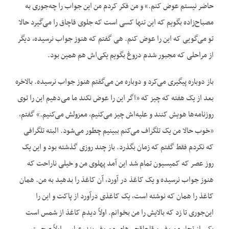
حاضر نیستم عوض کنم.» و من فکر کردم من این جواب را چه‌جوری به
مصباح‌زاده بگویم که این تنها کسی است که جلوی قاچاق را می‌گیرد حالا
تو می‌گویی که این را عوض کنم. هی گفتم که هنوز جواب نرسیده، دیگر
از مراحلی که مجبور شدم دروغ بگویم یکی‌اش هم همین بود.
باز دوباره پیگیری می‌کرد و دوباره من می‌گفتم هنوز جواب نرسیده. بالاخره
بعد از یک هفته که چیز که «اگر این را عوض نکند ما می‌دهیم این را توی
روزنامه‌ها هویش کنند و علیه‌اش چیز می‌کنیم، معزولش می‌کنیم.» گفتم،
«خوب حالا من یک تلگراف می‌کنم ببینیم چطور می‌شود. البته تلگرافی
که نکردم فقط گفتم که زمان بگذرد. باز چند روزی گذشته بود و این یک
روز عصر که کمیسیون تمام شد این آمد پهلوی من و خیلی ناراحت که
هنوز جواب نرسیده و یک کاغذ در آورد، آن کاغذ را بدهید به من. همان
کاغذ را همان که نوشته است، یک کاغذی درآورد از پاکت و این را
این‌جوری تا زد که بالایش را من بخوانم. اولاً دیدم کاغذ از شمس است