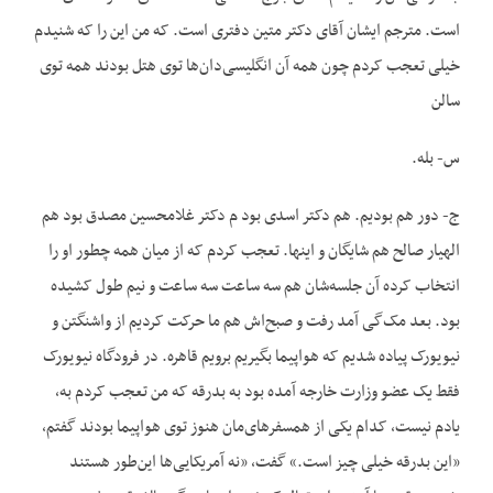
است. مترجم ایشان آقای دکتر متین دفتری است. که من این را که شنیدم
خیلی تعجب کردم چون همه آن انگلیسی‌دان‌ها توی هتل بودند همه توی
سالن
س- بله.
ج- دور هم بودیم. هم دکتر اسدی بود م دکتر غلامحسین مصدق بود هم
الهیار صالح هم شایگان و اینها. تعجب کردم که از میان همه چطور او را
انتخاب کرده آن جلسه‌شان هم سه ساعت سه ساعت و نیم طول کشیده
بود. بعد مک‌گی آمد رفت و صبح‌اش هم ما حرکت کردیم از واشنگتن و
نیویورک پیاده شدیم که هواپیما بگیریم برویم قاهره. در فرودگاه نیویورک
فقط یک عضو وزارت خارجه آمده بود به بدرقه که من تعجب کردم به،
یادم نیست، کدام یکی از همسفرهای‌مان هنوز توی هواپیما بودند گفتم،
«این بدرقه خیلی چیز است.» گفت، «نه آمریکایی‌ها این‌طور هستند