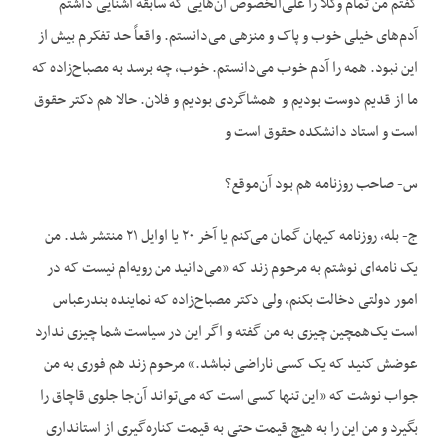
گفتم من تمام وکلا را علی‌الخصوص آن‌هایی که سابقه آشنایی داشتم
آدم‌های خیلی خوب و پاک و منزهی می‌دانستم. واقعاً حد تفکرم بیش از
این نبود. همه را آدم خوب می‌دانستم. خوب، چه برسد به مصباح‌زاده که
ما از قدیم دوست بودیم و همشاگردی بودیم و فلان. حالا هم دکتر حقوق
است و استاد دانشکده حقوق است و
س- صاحب روزنامه هم بود آن‌موقع؟
ج- بله، روزنامه کیهان گمان می‌کنم یا آخر ۲۰ یا اوایل ۲۱ منتشر شد. من
یک نامه‌ای نوشتم به مرحوم زند که «می‌دانید من رویه‌ام نیست که در
امور دولتی دخالت بکنم، ولی دکتر مصباح‌زاده که نماینده بندرعباس
است یک‌همچین چیزی به من گفته و اگر این در سیاست شما چیزی ندارد
عوضش کنید که یک کسی ناراضی نباشد.» مرحوم زند هم فوری به من
جواب نوشت که «این تنها کسی است که می‌تواند آن‌جا جلوی قاچاق را
بگیرد و من این را به هیچ قیمت حتی به قیمت کناره‌گیری از استانداری