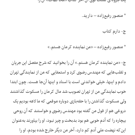
یک جزوه‌ای هست توی آن آخر کتاب «محاکمات» آن را
* منصور رفیع‌زاده – دارید.
ج- دارم کتاب
* منصور رفیع‌زاده – «من نماینده کرمان هستم.»
ج- «من نماینده کرمان هستم.» آن را بخوانید که شرح مفصل این جریان
و تقلب‌هایی که مهندس رضوی کرد و استعفایی که من از نمایندگی تهران
دادم و اینها، خیلی خواندنی است با اسناد و اینها آن‌جا هست. چون ابتدا
خوب نمایندگی من از تهران تصویب شد مال کرمان را مسکوت گذاشتند
ولی مسکوت گذاشتن را با حقه‌بازی دوباره موقعی که ما لاهه بودیم یک
دروغی هم از قول من گفته بود مهندس رضوی و خواستند که آن روحی
بیچاره را که آدم خوبی هم بود بدبخت و چیز نبود، او را بیاورند به‌عنوان
این‌که نهضت ملی آدم کم دارد، آخر من دیگر خارج شده بودم، او را