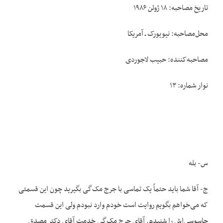
تاریخ مصاحبه: ۱۸ ژوئن ۱۹۸۶
محل‌مصاحبه: نیویورک ـ آمریکا
مصاحبه‌کننده: حبیب لاجوردی
نوار شماره: ۱۳
س- بله
ج- آقا شما باید حتماً یک تماسی با جرج مک‌گی بگیرید چون این قسمتی
که می‌خواهم بگویم روایت است خودم وارد نبودم ولی این قسمت
جاسوسی‌اش را شنیدم. آقای جرج مک‌گی خدمت آقای دکتر مصدق