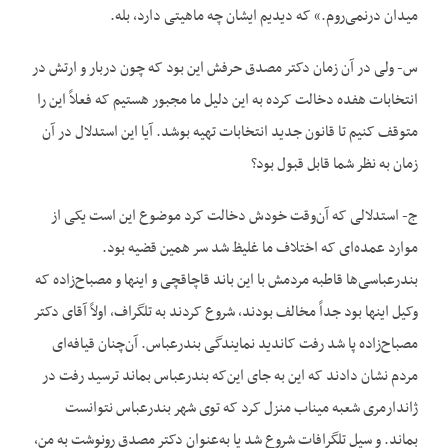
میدان درنمی‌روم.» که دیدیم ایشان چه ماهیتی دارد، بله.
س- ولی در آن زمان دکتر مصدق حرفش این بود که چون دربار و ارتش در
انتخابات هفده دخالت کرده به این دلیل ما مجبور هستیم که فعلاً این را
متوقف کنیم تا قانون جدید انتخابات تهیه بوشد. آیا این استدلال در آن
زمان به نظر شما قابل قبول بود؟
ج- استدلالی که آن‌وقت خودش دخالت کرد موضوع این است یکی از
موارد عمده‌ای که اختلاف ما غلیظ شد سر همین قضیه بود.
بندرعباسی‌ها قاطبه مردمش با این باند قاچاقچی و اینها و مصباح‌زاده که
وکیل اینها بود جداً مخالف بودند، شروع کردند به تلگراف، اولاً آقای دکتر
مصباح‌زاده پا شد رفت کاندید نمایندگی بندرعباس. آن‌چنان قیافه‌ای
مردم نشان دادند که این به جای این‌که بندرعباس بماند ترسید رفت در
ژاندارمری شعبه میناب منزل کرد که توی شهر بندرعباس نتوانست
بماند. و سیل تلگرافات شروع شد یا به‌عنوان دکتر مصدق رونوشت به من،