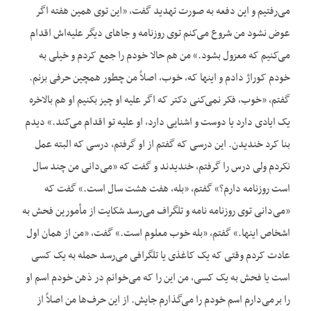
می‌رفتیم و این دفعه به صورت تهدید گفت، «این توی همین هفته اگر
عوض نشود من شروع می‌کنم توی روزنامه و جاهای دیگر علیه‌اش اقدام
می‌کنیم که معزول بشود.» من هم حالا خودم را جمع کردم و خیلی به
خودم کوراژ دادم و اینها که، خوب، اصلاً من چطور همچین حرفی بزنم.
گفتم، «خوب، فکر نمی‌کنی دکتر که اگر علیه او چیز بکنیم او هم بالاخره
یک ایادی دارد یا دوست و اشنایی دارد، او علیه تو اقدام می‌کند.» دیدم
بنا کرد خندیدن. این درسی که گفتم از او گرفتم، درسی که البته عمل
نکردم ولی درس را گرفتم، خندیدند و گفت که «می‌دانی من چند سال
است روزنامه دارم؟» گفتم، «بله، هفت هشت سال است.» گفت که
«می‌دانی توی روزنامه نامه و تلگراف می‌رسد شکایت از مأمورین فحش به
اشخاص اینها.» گفتم، «بله خوب معلوم است.» گفت، «من از همان اول
عادت کردم وقتی که یک کاغذی یا تلگرافی می‌رسد حمله به یک کسی
است یا فحش به یک کسی، من این را که می‌خوانم در ذهن خودم اسم او
را برمی‌دارم اسم خودم را می‌گذارم جایش. از این حرف‌ها من اصلاً از