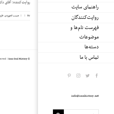
روایت‌کننده: آقای دکتر ابراهیم مهدوی تاریخ
راهنمای سایت
روایت‌کنندگان
By
|
|
حبیب لاجوردی
,
فار
فهرست نام‌ها و
موضوعات
دسته‌ها
تماس با ما
served |
Iran Oral History
© Copyright 2020 -
pinterest
instagram
twitter
facebook
info@iranhistory.net
Search