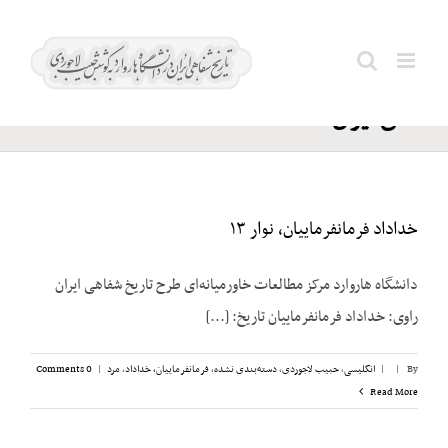
Ski
سازمان
t
Search
مجاهدین
conten
for:
خلق ایران
خداداد فرمانفرماییان، نوار ۱۳
دانشگاه هاروارد مرکز مطالعات خاورمیانه‌ای طرح تاریخ شفاهی ایران
راوی: خداداد فرمانفرماییان تاریخ: [...]
By
|
|
انگلیسی
,
حبیب لاجوردی
,
دسته‌بندی نشده
,
فرمانفرماییان، خداداد
,
مرد
|
0 Comments
Read More