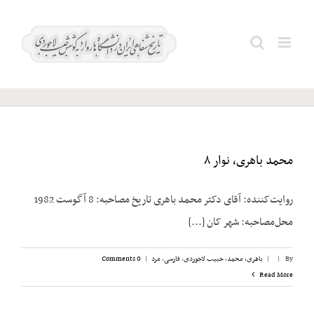
Ski
t
سپاه
Search
conten
بهداشت
for:
محمد باهری، نوار ۸
روایت‌کننده: آقای دکتر محمد باهری تاریخ مصاحبه: 8 آگوست 1982
محل‌مصاحبه: شهر کان [...]
By
|
|
باهری، محمد
,
حبیب لاجوردی
,
فارسی
,
مرد
|
0 Comments
Read More