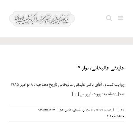
Ski
t
شرکت
Search
conten
داروپخش
for:
علینقی عالیخانی، نوار ۴
روایت‌کننده: آقای دکتر علینقی عالیخانی تاریخ مصاحبه: ۸ نوامبر ۱۹۸۵
محل‌مصاحبه: پورت اوپرنس [...]
By
|
|
حبیب لاجوردی
,
عالیخانی، علینقی
,
فارسی
,
مرد
|
0 Comments
Read More