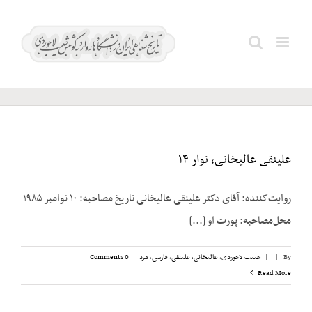
Ski
t
شیلات
Search
conten
جنوب
for:
علینقی عالیخانی، نوار ۱۴
روایت‌کننده: آقای دکتر علینقی عالیخانی تاریخ مصاحبه: ۱۰ نوامبر ۱۹۸۵
محل‌مصاحبه: پورت او [...]
By
|
|
حبیب لاجوردی
,
عالیخانی، علینقی
,
فارسی
,
مرد
|
0 Comments
Read More