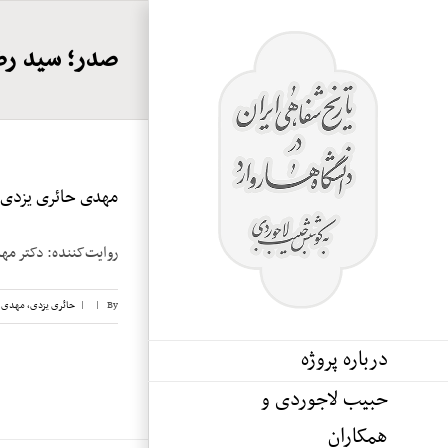
Ski
t
صدر؛ سید رض
conten
مهدی حائری یزدی، ن
روایت‌کننده: دکتر مهدی حائری یزدی تاری
By
|
|
حائری یزدی، مهدی
,
درباره پروژه
حبیب لاجوردی و
همکاران