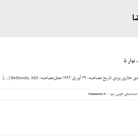
ا
وار ۵
خ مصاحبه: ۲۹ آوریل ۱۹۹۲ محل‌مصاحبه: Bethesda, MD [...]
ضیا صدقی
,
فارسی
,
مرد
|
0 Comments