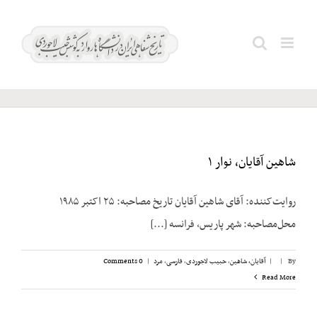
Ski
t
فرمانفرمائیان؛
Search
conten
عبدالعلی
for:
شاهین آقایان، نوار ۱
روایت‌کننده: آقای شاهین آقایان تاریخ مصاحبه: ۲۵ اکتبر ۱۹۸۵
محل‌مصاحبه: شهر پاریس، فرانسه [...]
By
|
|
آقایان، شاهین
,
حبیب لاجوردی
,
فارسی
,
مرد
|
0 Comments
Read More