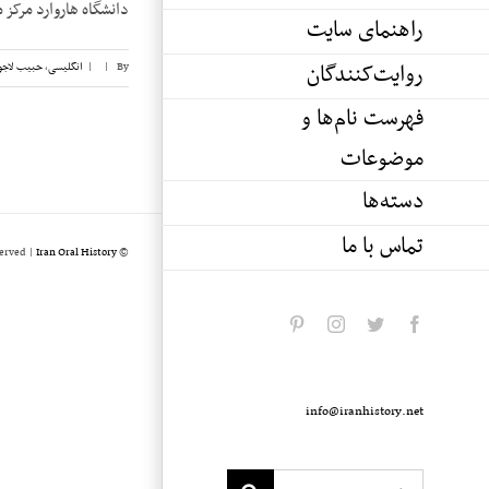
یب لاجوردی ناظر [...]
راهنمای سایت
روایت‌کنندگان
ب لاجوردی
,
انگلیسی
|
|
By
فهرست نام‌ها و
موضوعات
دسته‌ها
تماس با ما
served |
Iran Oral History
© Copyright 2020 -
pinterest
instagram
twitter
facebook
info@iranhistory.net
Search