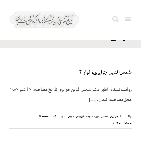
Ski
مصباح
t
Search
فاطمی؛
conten
for:
علینقی
شمس‌الدین جزایری، نوار ۲
روایت‌کننده: آقای دکتر شمس‌الدین جزایری تاریخ مصاحبه: ۴ اکتبر ۱۹۸۴
محل‌مصاحبه: لندن ـ [...]
By
|
|
جزایری، شمس‌الدین
,
حبیب لاجوردی
,
فارسی
,
مرد
|
0 Comments
Read More