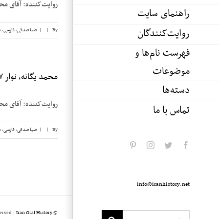
روایت‌کننده: آقای محمد یگانه تاریخ مصاحبه
راهنمای سایت
روایت‌کنندگان
By
|
|
ضیا صدقی
,
فارسی
,
م
فهرست نام‌ها و
موضوعات
محمد یگانه، نوار ۷
دسته‌ها
روایت‌کننده: آقای محمد یگانه تاریخ مصاحبه
تماس با ما
By
|
|
ضیا صدقی
,
فارسی
,
م
pinterest
instagram
twitter
facebook
info@iranhistory.net
served |
Iran Oral History
© Copyright 2020 -
Search