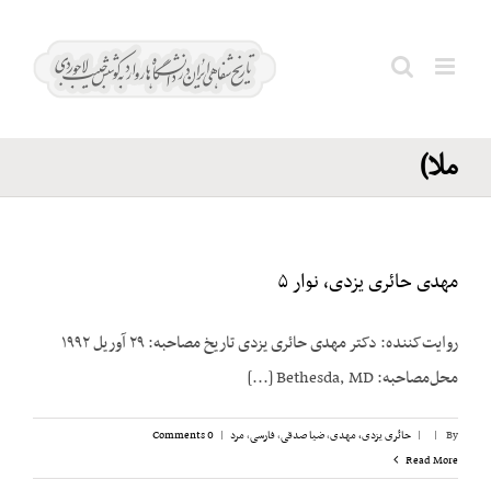
Ski
همدانی؛
t
علی
conten
Search
(آخوند
for:
ملا)
مهدی حائری یزدی، نوار ۵
روایت‌کننده: دکتر مهدی حائری یزدی تاریخ مصاحبه: ۲۹ آوریل ۱۹۹۲
محل‌مصاحبه: Bethesda, MD [...]
By
|
|
حائری یزدی، مهدی
,
ضیا صدقی
,
فارسی
,
مرد
|
0 Comments
Read More