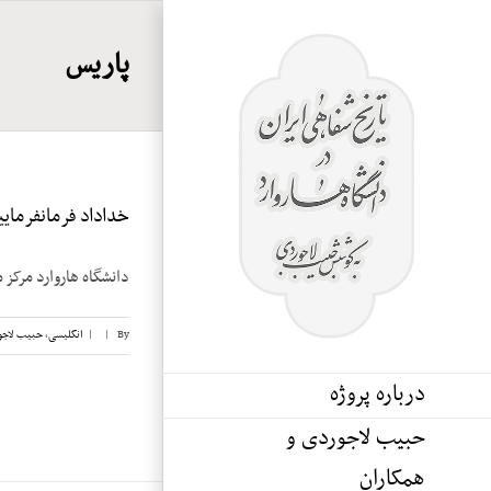
Ski
t
پاریس
conten
خداداد فرمانفرماییان
دانشگاه هاروارد مرکز م
By
|
|
انگلیسی
,
حبیب لاجو
درباره پروژه
حبیب لاجوردی و
همکاران