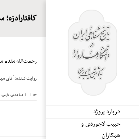
Ski
t
کافتارادزه؛ س
conten
رحمت‌الله مقدم مراغ
روایت‌کننده: آقای مهندس رحمت‏ال
By
|
|
ضیا صدقی
,
فارسی
,
م
درباره پروژه
حبیب لاجوردی و
همکاران