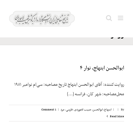
Ski
کنفرانس
t
Search
برتون
conten
for:
وودز
ابوالحسن ابتهاج، نوار ۴
روایت‌کننده: آقای ابوالحسن ابتهاج تاریخ مصاحبه: سی‌ام نوامبر ۱۹۸۱
محل‌مصاحبه: شهر کان، فرانسه [...]
By
|
|
ابتهاج، ابوالحسن
,
حبیب لاجوردی
,
فارسی
,
مرد
|
1 Comment
Read More