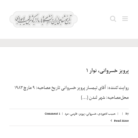
Ski
t
گلسرخی؛
Search
conten
خسرو
for:
پرویز خسروانی، نوار ۱
روایت‌کننده: آقای تیمسار پرویز خسروانی تاریخ مصاحبه: ۹ مارچ ۱۹۸۳
محل‌مصاحبه: شهر لندن [...]
By
|
|
حبیب لاجوردی
,
خسروانی، پرویز
,
فارسی
,
مرد
|
1 Comment
Read More