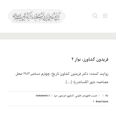
Ski
t
گیلان؛
Search
conten
جمهوری
for:
فریدون کشاورز، نوار ۲
روایت کننده: دکتر فریدون کشاورز تاریخ: چهارم دسامبر ۱۹۸۲ محل
مصاحبه: شهر الکساندریا: [...]
By
|
|
حبیب لاجوردی
,
فارسی
,
کشاورز، فریدون
,
مرد
|
2 Comments
Read More