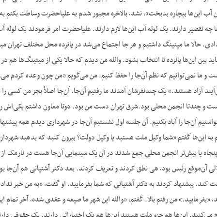
ا این آب این‌ها بیچاره بدبخت»، نشد، بالاخره مجبور شدم به علیاحضرت وساطت بکنم
ا چه تقصیر دارند. یک لوله آب این‌ها لازم دارند. علیاحضرت امر فرمودند یک لوله آب
ها دادی. حالا ما میتینگ داشتیم و هر جا اجتماع می‌شد در پانزده محل مختلف تهران 
باید بین این‌ها پانزده تا انتخاب بشود. والله من دیدم که حالا یکی از میتینگ‌ها ه
یست و ما نمی‌توانیم که نظم آن‌جا را حفظ کنیم. من می‌گویم «من چون وعده کردم 
آیند آزاد هستند.» یک چندنفرشان آمدند ما رفتیم آن‌جا. آن‌جا اصلاً بجز من کسی را 
یست و چندتا انجمن محلی بود.شرق تهران دست من بود. دوتا معاون داشتم یکی‌اش رهن
تیم آن‌جا را آباد بکنیم. آن جلسه اول نشستیم آن‌جا در شهرداری دیدم همه پیشنهاد 
 به این‌ها گفتم «شما وکیل ملت هستید یا وکیل دولت؟ بیرون کنید که بدهید شهرداری
پنجاه یا بیش‌تر انجمن محلی جمع شدند در آن یک سینمایی آن‌جا هست در نارمک از ه
لی آن‌موقع رئیس بود، هی نطق کردند و تعریف کردند. بعد دکتر آشتیانی هم آن‌جا 
 کند. پیشنهاد کردند به دکتر آشتیانی که شما بفرمایید. او گفت، «به من خبر ندادی
ند، «بفرمایید.» من رفتم بالا. گفتم، «والله این شهر ما صیغه و عقدی شده، آخر تم
می‌کنید. این‌ها هم جزو ملت هستند این‌ها هم یک اختیاراتی دارند. یک حقوقی دار