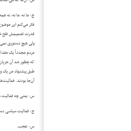
س- آن‌ها که می‌آمدند
ج- ما نه، ما نه، نه ه
فکر می‌کنم این موضوع
قدرت تصمیمش فلج شده
ولی هیچ دستوری نمی‌د
مردم مجدداً یک مقداری
که چطور شد آن جریان؟
طبق پیشنهاد من یک وز
آن‌جا بودند. فعالیت‌ه
س- یعنی چه فعالیت 
ج- فعالیت سیاسی دستج
س- عجب.