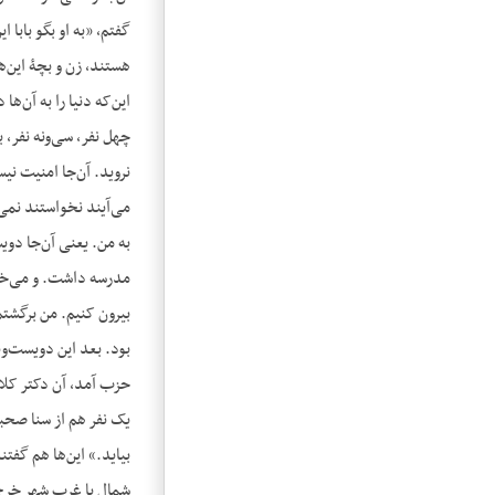
گفتم، «به او بگو باب
هستند، زن و بچۀ این‌ه
این‌که دنیا را به آن‌
چهل نفر، سی‌ونه نفر، 
نروید. آن‌جا امنیت ن
می‌آیند نخواستند نمی‌
به من. یعنی آن‌جا دو
مدرسه داشت. و می‌خواس
بیرون کنیم. من برگشتم
بود. بعد این دویست‌و
حزب آمد، آن دکتر کلا
یک نفر هم از سنا صحبت
بیاید.» این‌ها هم گفت
شمال یا غرب شهر خرج 