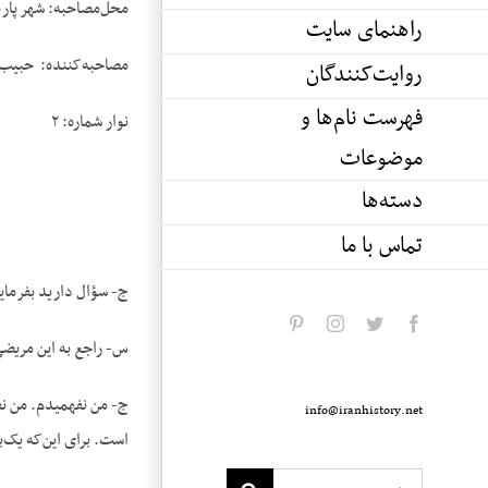
محل‌مصاحبه: شهر پاری
راهنمای سایت
مصاحبه‌کننده: حبیب 
روایت‌کنندگان
فهرست نام‌ها و
نوار شماره: ۲
موضوعات
دسته‌ها
تماس با ما
ج- سؤال دارید بفرمای
pinterest
instagram
twitter
facebook
س- راجع به این مریض
ج- من نفهمیدم. من ن
info@iranhistory.net
است. برای این‌که یک‌ب