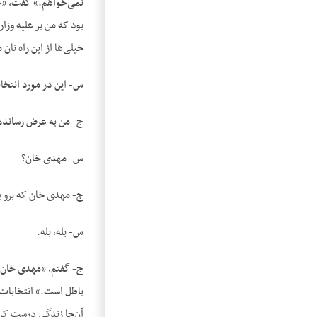
نمی‌خواهم.» گفت، «چط
بود که من بر علیه وزا
خیلی‌ها از این راه نا
س- این در مورد انتخا
ج- من به عرض رساندم
س- مهدی خان؟
ج- مهدی خان که برو 
س- بله، بله.
ج- گفتم، «مهدی خان ب
باطل است.» انتخابات ر
آن‌جا زندگی درست کرده