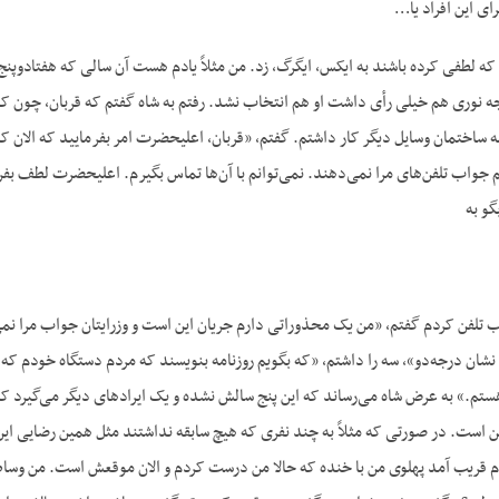
ی این افراد یا…
د که لطفی کرده باشند به ایکس، ایگرگ، زد. من مثلاً یادم هست آن سالی که هفتادو
 نوری هم خیلی رأی داشت او هم انتخاب نشد. رفتم به شاه گفتم که قربان، چون کاره
امه ساختمان وسایل دیگر کار داشتم. گفتم، «قربان، اعلیحضرت امر بفرمایید که الا
جواب تلفن‌های مرا نمی‌دهند. نمی‌توانم با آن‌ها تماس بگیرم. اعلیحضرت لطف بفر
گو به
ب تلفن کردم گفتم، «من یک محذوراتی دارم جریان این است و وزرایتان جواب مرا ن
نشان درجه‌دو»، سه را داشتم، «که بگویم روزنامه بنویسند که مردم دستگاه خودم ک
م.» به عرض شاه می‌رساند که این پنج سالش نشده و یک ایرادهای دیگر می‌گیرد که، 
ست. در صورتی که مثلاً به چند نفری که هیچ سابقه نداشتند مثل همین رضایی این‌ها
قریب آمد پهلوی من با خنده که حالا من درست کردم و الان موقعش است. من وساط