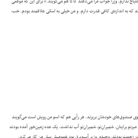
یاج ندارم. وزرا جواب مرا می‌دهند کاکا هم می‌گویند.» برای این که موقعی
دند که به اندازه‌ی کافی قدرت دارم. و من خیلی به اسکی علاقمند بودم. خب،
د توی صندوق‌های خودشان بریزند. هر رأیی هم که اسم من رویش است می‌گویند
 میزنم برایتان. شمیران‌نو، شمیران‌نو آب نداشت. یک عده زمین‌خور آمده بودند
هم در زحمت بودند. وحیدی وزیر آب‌وبرق بود عمومیش پیش من کار می‌کرد.