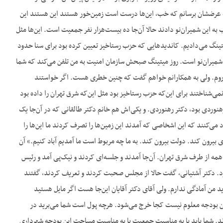
 به عرضشان برسانم که خب، این‌ها درست است زمین‌خور هستند این هستند این
 به این شمیران‌نو دادند حالا آن‌جا ده بیست‌هزار نفر جمعیت است. این‌ها مثل
میتینگ می‌دادیم. کاندیدهایی که حزب رستاخیز تعیین کرده بود برای سنا حدود
م در شمیران‌نو است. روز میتینگ صبحش سازمان امنیت به من تلفن می‌کند که شما
می‌روم. ولی به همکارانم خواهم گفت که چنین خطری هست. اگر خواستند
نمی‌شناختند برای این‌که حزب رستاخیز بود مثل این‌که شرق تهران را داده بود
وردی بود، دکتر رهنوردی. و یکی‌اش هم خانم دکتر طالقانی که در آن‌جا یک
می‌کنند که این اشخاصی که آمدند این زمین‌ها را تصرف کردند ما این‌ها را
 بیرون کند. دولت بیرون کند. به ما چه مربوط است ما آمدیم آباد کنیم.» آن
مه از طرف شرق تهران. آن‌جا آمدند و جلسه‌ای کردند و نیک‌پی آمد و رئیس
بود. دکتر آشتیانی، گفت حالا از مجلس صحبت کردند و تعریف کردند، گفتند
د من آمادگی ندارم. ولی آقای دکتر آقایان این‌جا هست اگر مایل هستید
ام این بودجه معلوم نیست کجا خرج می‌شود. هرچه پول است شما می‌برید در
ند. شما باید یا به مناسبت جمعیت یا به مناسبت مساحت این بودجه شهرداری