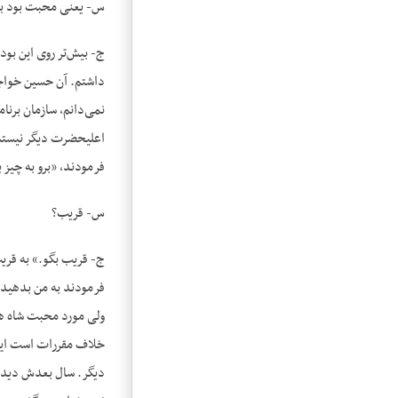
س- یعنی محبت بود برا
ج- بیش‌تر روی این بو
داشتم. آن حسین خواجه
نمی‌دانم، سازمان برن
اعلیحضرت دیگر نیستم 
فرمودند، «برو به چیز ب
س- قریب؟
ج- قریب بگو.» به قری
فرمودند به من بدهید 
ولی مورد محبت شاه هست
خلاف مقررات است این ا
دیگر. سال بعدش دیدم 