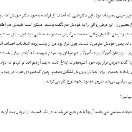
 آن‌جا شما نمی‌دیدنشان؟
مه‌چیز خیلی محرمانه بود. این دکترهایی که آمدند از فرانسه با خود دکتر خودش که 
 عصبی را، این مرض روانی را به خودش هم نگفته باشند. ممکن است خودش هم اطلاع
 بود یعنی ظاهرش وقتی صحبت می‌کردی صددرصد منطقی بود عین سابق صددرصد م
اد. یعنی خودش هم می‌دانست. چون قرار بود من از پشت پرده انتخابات اصناف ان
، این زمان آموزگار بود، آموزگار هم موافق بود مردم بفهمند که آزادی برقرار شده
 گفتم «قربان قرار بود خود اعلیحضرت ابلاغ کنند.» بعداً رفتم اقدام کردم که دول
ارتخانه جدیدی برای جوانان و ورزش تشکیل بدهیم. چون کوهنوردی هم با من بود و 
ای سیاسی می‌شد تفریح هم بود. همه نوع کار می‌کردند.
سیاسی؟
ات سیاسی می‌رفتند آن‌جا با هم جمع می‌شدند در یک قسمت از توچال بعد آن‌جا صح