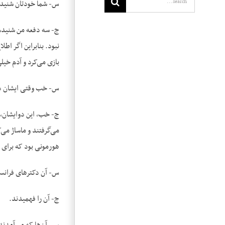
س- شما خودتان شنیده
ج- سه دفعه من شنیدم.
نبود. بنابراین اگر ا
بازی می‌کرد و آدم خی
س- خب وقتی ایشان دوا
ج- خب، این دوایشان، 
می‌گرفتند و ماساژ می‌
هورمونی بود که برای
س- آن دکترهای فرانس
ج- آن را فهمیدند.