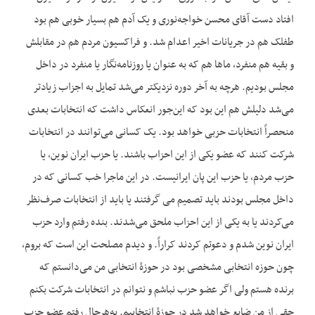
افتاد دست آقای محسن خواجه‌نوری و یک آدم هم بسیار خوبی هم بود
طفلک هم در جریانات اخیر اعدام شد. و فراکسیون مردم هم در مقابلش
و بقیه هم منفرد، ماها هم که به عنوان یا روزنامه‌نگار یا منفرد در داخل
مجلس بودیم. هرچه به آخر دوره نزدیکتر می‌شد تمایل به اجزاب زیادتر
می‌شد دلیلش هم این بود که این‌جور انعکاس داشت که انتخابات بعدی
منحصراً انتخابات حزبی خواهد بود. یک کسانی می‌توانند در انتخابات
شرکت کنند که عضو یکی از این احزاب باشند. یا حزب ایران نوین، یا
حزب مردم، یا حزب این پان ایرانیست. در این ماجرا خب کسانی که در
داخل مجلس بودند باید تصمیم می گرفتند یا باید از انتخابات صرف‌نظر
می‌کردند یا به یکی از این احزاب ملحق می‌شدند. بنده رفتم وارد حزب
ایران نوین شدم و دعوتم کردند کراراً. و دیدم مصلحت این است که بروم،
چون حوزه انتخابی مشخصی بود در حوزۀ انتخابی من می‌دانستم که
برنده هستم ولی اگر عضو حزب نباشم و نتوانم در انتخابات شرکت بکنم
حقی از من ضایع خواهد شد در حوزۀ انتخابیم. به‌هرحال رفتم عضو حزب