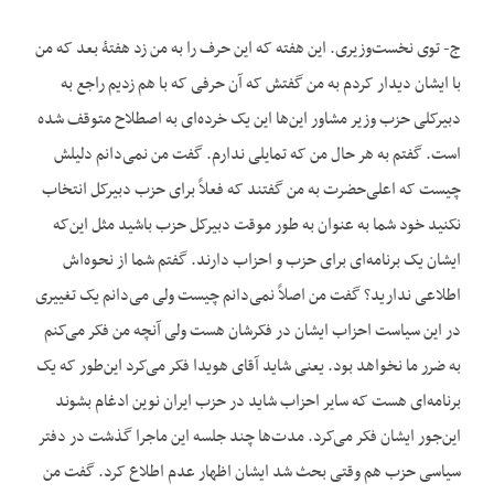
ج- توی نخست‌وزیری. این هفته که این حرف را به من زد هفتۀ بعد که من
با ایشان دیدار کردم به من گفتش که آن حرفی که با هم زدیم راجع به
دبیرکلی حزب وزیر مشاور این‌ها این یک خرده‌ای به اصطلاح متوقف شده
است. گفتم به هر حال من که تمایلی ندارم. گفت من نمی‌دانم دلیلش
چیست که اعلی‌حضرت به من گفتند که فعلاً برای حزب دبیرکل انتخاب
نکنید خود شما به عنوان به طور موقت دبیرکل حزب باشید مثل این‌که
ایشان یک برنامه‌ای برای حزب و احزاب دارند. گفتم شما از نحوه‌اش
اطلاعی ندارید؟ گفت من اصلاً نمی‌دانم چیست ولی می‌دانم یک تغییری
در این سیاست احزاب ایشان در فکرشان هست ولی آنچه من فکر می‌کنم
به ضرر ما نخواهد بود. یعنی شاید آقای هویدا فکر می‌کرد این‌طور که یک
برنامه‌ای هست که سایر احزاب شاید در حزب ایران نوین ادغام بشوند
این‌جور ایشان فکر می‌کرد. مدت‌ها چند جلسه این ماجرا گذشت در دفتر
سیاسی حزب هم وقتی بحث شد ایشان اظهار عدم اطلاع کرد. گفت من