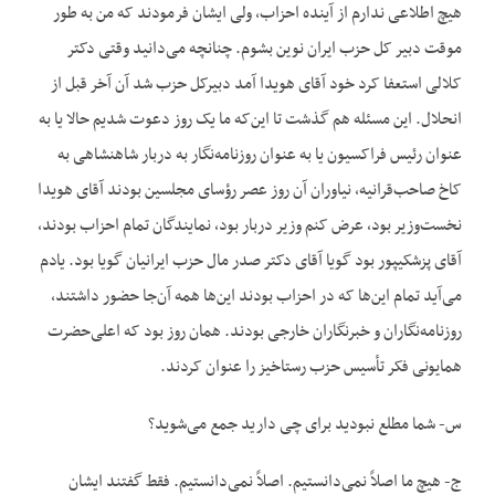
هیچ اطلاعی ندارم از آینده احزاب، ولی ایشان فرمودند که من به طور
موقت دبیر کل حزب ایران نوین بشوم. چنانچه می‌دانید وقتی دکتر
کلالی استعفا کرد خود آقای هویدا آمد دبیرکل حزب شد آن آخر قبل از
انحلال. این مسئله هم گذشت تا این‌که ما یک روز دعوت شدیم حالا یا به
عنوان رئیس فراکسیون یا به عنوان روزنامه‌نگار به دربار شاهنشاهی به
کاخ صاحب‌قرانیه، نیاوران آن روز عصر رؤسای مجلسین بودند آقای هویدا
نخست‌وزیر بود، عرض کنم وزیر دربار بود، نمایندگان تمام احزاب بودند،
آقای پزشکیپور بود گویا آقای دکتر صدر مال حزب ایرانیان گویا بود. یادم
می‌آید تمام این‌ها که در احزاب بودند این‌ها همه آن‌جا حضور داشتند،
روزنامه‌نگاران و خبرنگاران خارجی بودند. همان روز بود که اعلی‌حضرت
همایونی فکر تأسیس حزب رستاخیز را عنوان کردند.
س- شما مطلع نبودید برای چی دارید جمع می‌شوید؟
ج- هیچ ما اصلاً نمی‌دانستیم. اصلاً نمی‌دانستیم. فقط گفتند ایشان