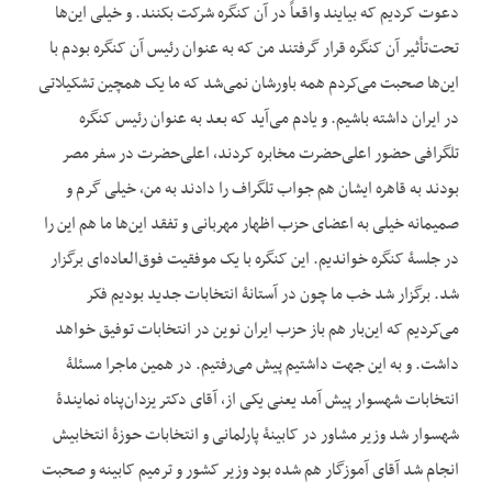
دعوت کردیم که بیایند واقعاً در آن کنگره شرکت بکنند. و خیلی این‌ها
تحت‌تأثیر آن کنگره قرار گرفتند من که به عنوان رئیس آن کنگره بودم با
این‌ها صحبت می‌کردم همه باورشان نمی‌شد که ما یک همچین تشکیلاتی
در ایران داشته باشیم. و یادم می‌آید که بعد به عنوان رئیس کنگره
تلگرافی حضور اعلی‌حضرت مخابره کردند، اعلی‌حضرت در سفر مصر
بودند به قاهره ایشان هم جواب تلگراف را دادند به من، خیلی گرم و
صمیمانه خیلی به اعضای حزب اظهار مهربانی و تفقد این‌ها ما هم این را
در جلسۀ کنگره خواندیم. این کنگره با یک موفقیت فوق‌العاده‌ای برگزار
شد. برگزار شد خب ما چون در آستانۀ انتخابات جدید بودیم فکر
می‌کردیم که این‌بار هم باز حزب ایران نوین در انتخابات توفیق خواهد
داشت. و به این جهت داشتیم پیش می‌رفتیم. در همین ماجرا مسئلۀ
انتخابات شهسوار پیش آمد یعنی یکی از، آقای دکتر یزدان‌پناه نمایندۀ
شهسوار شد وزیر مشاور در کابینۀ پارلمانی و انتخابات حوزۀ انتخابیش
انجام شد آقای آموزگار هم شده بود وزیر کشور و ترمیم کابینه و صحبت