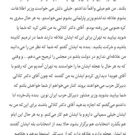
بکند. من هم میلی واقعاً نداشتم. خیلی دلش می خواست وزیر اطلاعات
بشوم علاقه نداشتم وزیر پارلمانی بشوم نمی‌خواستم. به هر حال سفری به
کره جنوبی من رفته بودم. آقای دکتر کلالی به من تلفن کرد که شما پا
شوید بیایید به تهران برای این‌که ایشان علاقه دارند شما در ترمیم کابینه
باشید و شرکت بکنید. بنده به ایشان گفتم که شما که نظر من را می‌دانید
من علاقه‌ای ندارم در دولت باشم در مجلس را ترجیح می‌دهم… و وقتی
که به هر حال با عجله ایشان ما را خواستند به تهران آمدیم من که رفتم با
آقای هویدا دیداری کردم ایشان به من گفتند که چون آقای دکتر کلالی
دبیرکل حزب می‌خواهند بروند کنار می‌خواهم از شما خواهش بکنم که
شما بیایید بشوید وزیر مشاور دبیرکل حزب ایران نوین. بنده یک‌خرده ابا
داشتم می‌گفتم که اجازه بدهید آقای دکتر کلالی باشند برای این‌که من به
ایشان خیلی سمپاتی دارم و با ایشان هم کار می‌کنم. و به هر حال این ایام
هم بگذرد انتخابات هم برگزار بشود حالا بعد از انتخابات بله ایشان گفتند
نه ایشان عجله دارد و علاقه دارد که از دبیرکلی استعفا بدهد و خلاصه