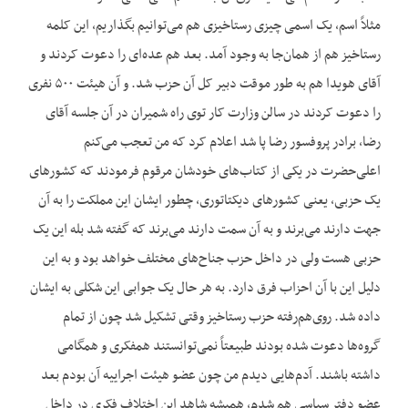
مثلاً اسم، یک اسمی چیزی رستاخیزی هم می‌توانیم بگذاریم، این کلمه
رستاخیز هم از همان‌جا به وجود آمد. بعد هم عده‌ای را دعوت کردند و
آقای هویدا هم به طور موقت دبیر کل آن حزب شد. و آن هیئت ۵۰۰ نفری
را دعوت کردند در سالن وزارت کار توی راه شمیران در آن جلسه آقای
رضا، برادر پروفسور رضا پا شد اعلام کرد که من تعجب می‌کنم
اعلی‌حضرت در یکی از کتاب‌های خودشان مرقوم فرمودند که کشورهای
یک حزبی، یعنی کشورهای دیکتاتوری، چطور ایشان این مملکت را به آن
جهت دارند می‌برند و به آن سمت دارند می‌برند که گفته شد بله این یک
حزبی هست ولی در داخل حزب جناح‌های مختلف خواهد بود و به این
دلیل این با آن احزاب فرق دارد. به هر حال یک جوابی این شکلی به ایشان
داده شد. روی‌هم‌رفته حزب رستاخیز وقتی تشکیل شد چون از تمام
گروه‌ها دعوت شده بودند طبیعتاً نمی‌توانستند همفکری و همگامی
داشته باشند. آدم‌هایی دیدم من چون عضو هیئت اجراییه آن بودم بعد
عضو دفتر سیاسی هم شدم، همیشه شاهد این اختلاف فکری در داخل