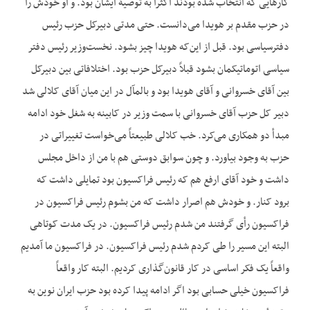
کارهایی که انتخاب شده بودند اکثراً به توصیۀ ایشان بود. و او خودش را
در حزب مقدم بر هویدا می‌دانست. حتی مدتی دبیرکل حزب رئیس
دفترسیاسی بود. قبل از این‌که هویدا چیز بشود. نخست‌وزیر رئیس دفتر
سیاسی اتوماتیکمان بشود قبلاً دبیرکل حزب بود. اختلافاتی بین دبیرکل
بین آقای خسروانی و آقای هویدا بود و بالمآل در این میان آقای کلالی شد
دبیر کل حزب آقای خسروانی با سمت وزیر در کابینه به شغل خود ادامه
مبدأ دو همکاری می‌کرد. خب کلالی طبیعتاً می‌خواست تغییراتی در
حزب به وجود بیاورد. و چون سوابق دوستی هم با من از داخل مجلس
داشت و خود آقای ارفع هم که رئیس فراکسیون بود تمایلی داشت که
برود کنار. و خودش هم اصرار داشت که من بشوم رئیس فراکسیون در
فراکسیون رأی گرفتند من شدم رئیس فراکسیون. در یک مدت کوتاهی
البته این مسیر را طی کردم شدم رئیس فراکسیون. در فراکسیون ما آمدیم
واقعاً یک فکر اساسی در کار قانون‌گذاری کردیم. البته کار واقعاً
فراکسیون خیلی حسابی بود اگر ادامه پیدا کرده بود حزب ایران نوین به